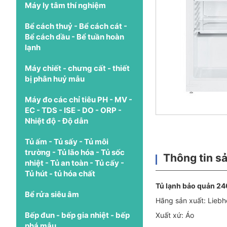
Máy ly tâm thí nghiệm
Bể cách thuỷ - Bể cách cát -
Bể cách dầu - Bể tuần hoàn
lạnh
Máy chiết - chưng cất - thiết
bị phân huỷ mẫu
Máy đo các chỉ tiêu PH - MV -
EC - TDS - ISE - DO - ORP -
Nhiệt độ - Độ dẫn
Tủ ấm - Tủ sấy - Tủ môi
trường - Tủ lão hóa - Tủ sốc
Thông tin s
nhiệt - Tủ an toàn - Tủ cấy -
Tủ hút - tủ hóa chất
Tủ lạnh bảo quản 24
Bể rửa siêu âm
Hãng sản xuất: Liebh
Bếp đun - bếp gia nhiệt - bếp
Xuất xứ: Áo
phá mẫu