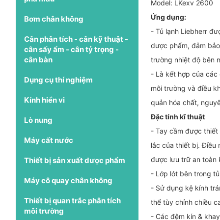
Model: LKexv 2600
Ứng dụng:
Bơm chân không
- Tủ lạnh Liebherr đ
Cân phân tích - cân kỹ thuật -
dược phẩm, đảm bảo n
cân sấy ẩm - cân tỷ trọng -
cân bàn
trường nhiệt độ bên n
- Là kết hợp của các 
Dụng cụ thí nghiệm
môi trường và điều kh
Kính hiển vi
quản hóa chất, nguyê
Đặc tính kĩ thuật
Lò nung
- Tay cầm được thiết
Máy cất nước
lắc của thiết bị. Điề
được lưu trữ an toàn
Thiết bị sản xuất dược phẩm
- Lớp lót bên trong t
Máy cô quay chân không
- Sử dụng kệ kính trán
Thiết bị quan trắc phân tích
thể tùy chỉnh chiều c
môi trường
- Các đệm kín & khay