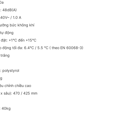
00a
g: 48dB(A)
240V~ / 1.0 A
cưỡng bức không khí
 tự động
i đặt: +1°C đến +15°C
o động tối đa: 6.4°C / 5.5 °C ( theo EN 60068-3)
 trắng
: polystyrol
og
iều chỉnh chiều cao
g x sâu): 470 / 425 mm
ệ: 40kg