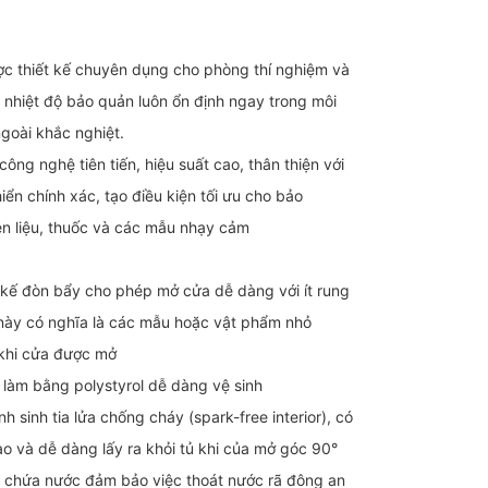
ược thiết kế chuyên dụng cho phòng thí nghiệm và
hiệt độ bảo quản luôn ổn định ngay trong môi
goài khắc nghiệt.
công nghệ tiên tiến, hiệu suất cao, thân thiện với
iển chính xác, tạo điều kiện tối ưu cho bảo
n liệu, thuốc và các mẫu nhạy cảm
 kế đòn bẩy cho phép mở cửa dễ dàng với ít rung
u này có nghĩa là các mẫu hoặc vật phẩm nhỏ
 khi cửa được mở
ủ làm bằng polystyrol dễ dàng vệ sinh
h sinh tia lửa chống cháy (spark-free interior), có
ao và dễ dàng lấy ra khỏi tủ khi của mở góc 90°
 chứa nước đảm bảo việc thoát nước rã đông an