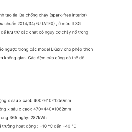
nh tạo tia lửa chống cháy (spark-free interior)
iêu chuẩn 2014/34/EU (ATEX) , ở mức II 3G
p để lưu trữ các chất có nguy cơ cháy nổ trong
đảo ngược trong các model LKexv cho phép thích
kiện không gian. Các đệm cửa cũng có thể dễ
( rộng x sâu x cao): 600x610x1250mm
( rộng x sâu x cao): 470x440x1062mm
 trong 365 ngày: 287kWh
i trường hoạt động : +10 °C đến +40 °C