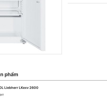
ản phẩm
0L Liebherr LKexv 2600
err