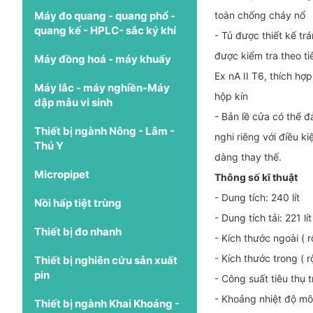
Máy đo quang - quang phổ -
toàn chống cháy nổ
quang kế - HPLC- sắc ký khí
- Tủ được thiết kế trá
được kiểm tra theo t
Máy đồng hoá - máy khuấy
Ex nA II T6, thích hợ
Máy lắc - máy nghiền-Máy
hộp kín
dập mẫu vi sinh
- Bản lề cửa có thể 
Thiết bị ngành Nông - Lâm -
nghi riêng với điều 
Thú Y
dàng thay thế.
Micropipet
Thông số kĩ thuật
- Dung tích: 240 lít
Nồi hấp tiệt trùng
- Dung tích tải: 221 lít
Thiết bị đo nhanh
- Kích thước ngoài 
- Kích thước trong 
Thiết bị nghiên cứu sản xuất
pin
- Công suất tiêu thụ
- Khoảng nhiệt độ mô
Thiết bị ngành Khai Khoáng -