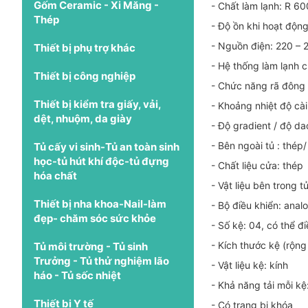
Gốm Ceramic - Xi Măng -
- Chất làm lạnh: R 6
Thép
- Độ ồn khi hoạt độn
- Nguồn điện: 220 – 
Thiết bị phụ trợ khác
- Hệ thống làm lạnh 
Thiết bị công nghiệp
- Chức năng rã đông
Thiết bị kiểm tra giấy, vải,
- Khoảng nhiệt độ cà
dệt, nhuộm, da giày
- Độ gradient / độ da
- Bên ngoài tủ : thép/
Tủ cấy vi sinh-Tủ an toàn sinh
học-tủ hút khí độc-tủ đựng
- Chất liệu cửa: thép
hóa chất
- Vật liệu bên trong tủ
Thiết bị nha khoa-Nail-làm
- Bộ điều khiển: anal
đẹp- chăm sóc sức khỏe
- Số kệ: 04, có thể đ
- Kích thước kệ (rộn
Tủ môi trường - Tủ sinh
Trưởng - Tủ thử nghiệm lão
- Vật liệu kệ: kính
háo - Tủ sốc nhiệt
- Khả năng tải mỗi k
Thiết bị Y tế
- Có trang bị khóa