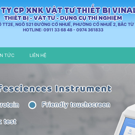
TY CP XNK VẬT TƯ THIẾT BỊ VIN
THIẾT BỊ - VẬT TƯ - DỤNG CỤ THÍ NGHIỆM
LÔ TT2E, NGÕ 521 ĐƯỜNG CỔ NHUẾ, PHƯỜNG CỔ NHUẾ 2, BẮC TỪ 
HOTLINE: 0911 33 68 48 - 0974 361833
IN TỨC
LIÊN HỆ