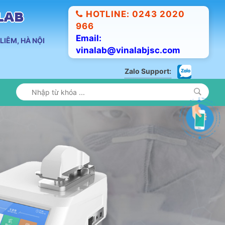
HOTLINE: 0243 2020
ALAB
966
Email:
LIÊM, HÀ NỘI
vinalab@vinalabjsc.com
Zalo Support: