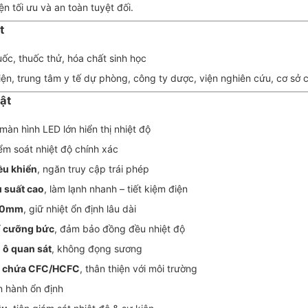
ện tối ưu và an toàn tuyệt đối.
t
ốc, thuốc thử, hóa chất sinh học
iện, trung tâm y tế dự phòng, công ty dược, viện nghiên cứu, cơ sở
bật
 màn hình LED lớn hiển thị nhiệt độ
ểm soát nhiệt độ chính xác
ều khiển
, ngăn truy cập trái phép
u suất cao
, làm lạnh nhanh – tiết kiệm điện
 70mm
, giữ nhiệt ổn định lâu dài
í cưỡng bức
, đảm bảo đồng đều nhiệt độ
 ô quan sát
, không đọng sương
g chứa CFC/HCFC
, thân thiện với môi trường
n hành ổn định