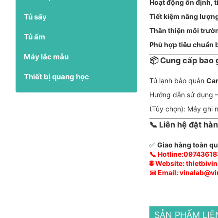
Hoạt động ổn định, t
Tủ sấy
Tiết kiệm năng lượng
Thân thiện môi trườn
Tủ ấm
Phù hợp tiêu chuẩn 
Máy lắc mẫu
📦 Cung cấp bao
Thiết bị quang học
Tủ lạnh bảo quản
Car
Hướng dẫn sử dụng –
(Tùy chọn): Máy ghi 
📞 Liên hệ đặt hà
✅
Giao hàng toàn qu
📞
Hotline
:09743618
🌐
Website
:
thietbivi
📧
Email
: vinalab@v
SẢN PHẨM LI