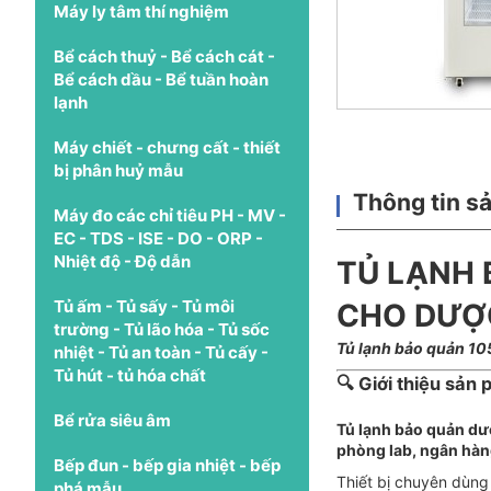
Máy ly tâm thí nghiệm
Bể cách thuỷ - Bể cách cát -
Bể cách dầu - Bể tuần hoàn
lạnh
Máy chiết - chưng cất - thiết
bị phân huỷ mẫu
Thông tin s
Máy đo các chỉ tiêu PH - MV -
EC - TDS - ISE - DO - ORP -
Nhiệt độ - Độ dẫn
TỦ LẠNH 
Tủ ấm - Tủ sấy - Tủ môi
CHO DƯỢC
trường - Tủ lão hóa - Tủ sốc
Tủ lạnh bảo quản 105
nhiệt - Tủ an toàn - Tủ cấy -
Tủ hút - tủ hóa chất
🔍 Giới thiệu sản
Bể rửa siêu âm
Tủ lạnh bảo quản 
phòng lab, ngân hàn
Bếp đun - bếp gia nhiệt - bếp
Thiết bị chuyên dùn
phá mẫu