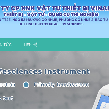
TY CP XNK VẬT TƯ THIẾT BỊ VIN
THIẾT BỊ - VẬT TƯ - DỤNG CỤ THÍ NGHIỆM
LÔ TT2E, NGÕ 521 ĐƯỜNG CỔ NHUẾ, PHƯỜNG CỔ NHUẾ 2, BẮC TỪ 
HOTLINE: 0911 33 68 48 - 0974 361833
IN TỨC
LIÊN HỆ