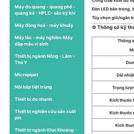
Cổng USB xuất dữ li
Máy đo quang - quang phổ -
Đèn LED bên trong
,
quang kế - HPLC- sắc ký khí
Tùy chọn giỏ/ngăn k
Máy đồng hoá - máy khuấy
⚙️ Thông số kỹ thu
Máy lắc - máy nghiền-Máy
Thông s
dập mẫu vi sinh
M
Thiết bị ngành Nông - Lâm -
Thú Y
Dun
Micropipet
Dải nhiệt
Nồi hấp tiệt trùng
Trọng lượn
Thiết bị đo nhanh
Kích thước 
Thiết bị nghiên cứu sản xuất
Kích thước 
pin
Kích thư
Thiết bị ngành Khai Khoáng -