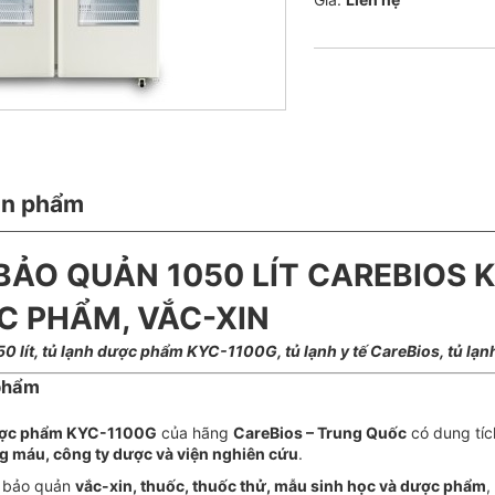
ản phẩm
BẢO QUẢN 1050 LÍT CAREBIOS 
 PHẨM, VẮC-XIN
0 lít, tủ lạnh dược phẩm KYC-1100G, tủ lạnh y tế CareBios, tủ lạn
 phẩm
dược phẩm KYC-1100G
của hãng
CareBios – Trung Quốc
có dung tíc
g máu, công ty dược và viện nghiên cứu
.
g bảo quản
vắc-xin, thuốc, thuốc thử, mẫu sinh học và dược phẩm
,