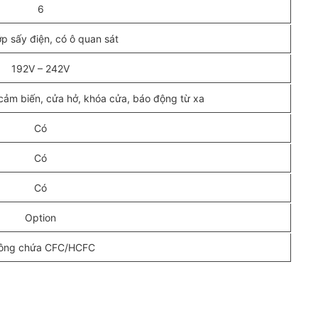
6
ớp sấy điện, có ô quan sát
192V – 242V
i cảm biến, cửa hở, khóa cửa, báo động từ xa
Có
Có
Có
Option
ông chứa CFC/HCFC