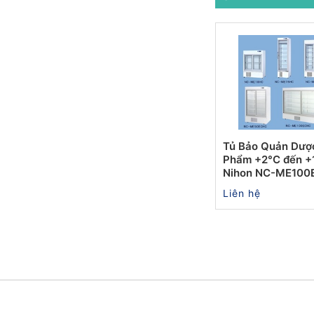
Tủ Bảo Quản Dượ
Phẩm +2°C đến +
Nihon NC-ME100
Liên hệ