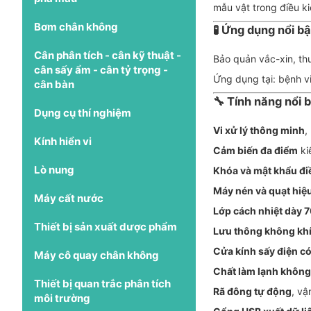
mẫu vật trong điều ki
Bơm chân không
🧪 Ứng dụng nổi bậ
Cân phân tích - cân kỹ thuật -
Bảo quản vắc-xin, thu
cân sấy ẩm - cân tỷ trọng -
Ứng dụng tại: bệnh v
cân bàn
🔧 Tính năng nổi 
Dụng cụ thí nghiệm
Vi xử lý thông minh
,
Kính hiển vi
Cảm biến đa điểm
ki
Lò nung
Khóa và mật khẩu đi
Máy nén và quạt hiệ
Máy cất nước
Lớp cách nhiệt dày
Thiết bị sản xuất dược phẩm
Lưu thông không kh
Cửa kính sấy điện có
Máy cô quay chân không
Chất làm lạnh khôn
Thiết bị quan trắc phân tích
Rã đông tự động
, vậ
môi trường