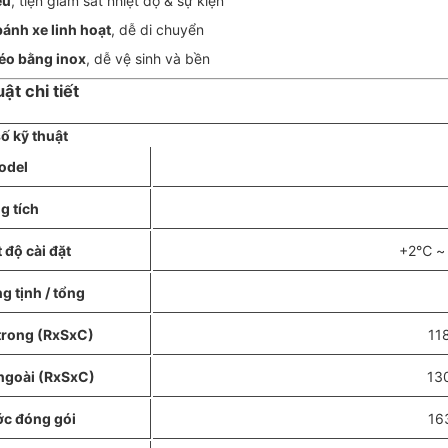
ệu
, tiện giám sát nhiệt độ & sự kiện
bánh xe linh hoạt
, dễ di chuyển
éo bằng inox
, dễ vệ sinh và bền
ật chi tiết
ố kỹ thuật
odel
g tích
 độ cài đặt
+2℃ ~ 
g tịnh / tổng
trong (RxSxC)
11
ngoài (RxSxC)
13
ớc đóng gói
16