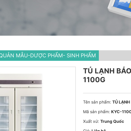
 QUẢN MẪU-DƯỢC PHẨM- SINH PHẨM
TỦ LẠNH BẢO
1100G
Tên sản phẩm:
TỦ LẠNH
Mã sản phẩm:
KYC-110
Xuất xứ:
Trung Quốc
Giá:
Liên hệ