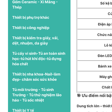
Gốm Ceramic - Xi Măng -
Số kệ 
Thép
Cử
Thiết bị phụ trợ khác
Điện áp
Thiết bị công nghiệp
Chức nă
Thiết bị kiểm tra giấy, vải,
dệt, nhuộm, da giày
Lỗ k
Tủ cấy vi sinh-Tủ an toàn sinh
Đèn LED
học-tủ hút khí độc-tủ đựng
hóa chất
Bánh xe
Thiết bị nha khoa-Nail-làm
Máy ghi
đẹp- chăm sóc sức khỏe
Chất 
Tủ môi trường - Tủ sinh
Trưởng - Tủ thử nghiệm lão
🎯 Ưu điểm nổi bậ
háo - Tủ sốc nhiệt
Dung tích lớn – thiế
Thiết bị Y tế