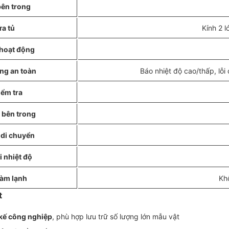
bên trong
a tủ
Kính 2 l
 hoạt động
ng an toàn
Báo nhiệt độ cao/thấp, lỗ
iểm tra
 bên trong
 di chuyển
 nhiệt độ
làm lạnh
Kh
t
t kế công nghiệp
, phù hợp lưu trữ số lượng lớn mẫu vật