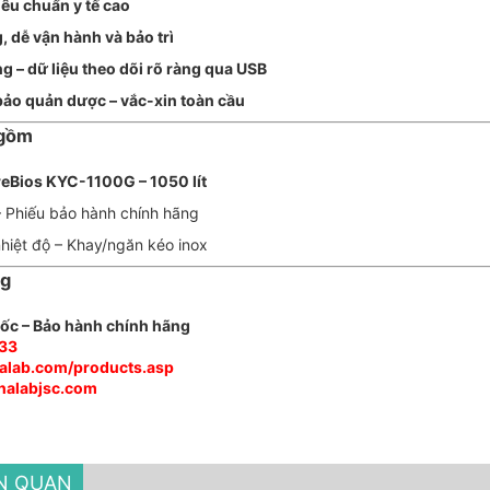
iêu chuẩn y tế cao
, dễ vận hành và bảo trì
g – dữ liệu theo dõi rõ ràng qua USB
bảo quản dược – vắc-xin toàn cầu
 gồm
eBios KYC-1100G – 1050 lít
 Phiếu bảo hành chính hãng
nhiệt độ – Khay/ngăn kéo inox
ng
ốc – Bảo hành chính hãng
33
nalab.com/products.asp
inalabjsc.com
ÊN QUAN