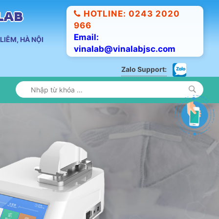
HOTLINE: 0243 2020
ALAB
966
Email:
LIÊM, HÀ NỘI
vinalab@vinalabjsc.com
Zalo Support: