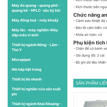
Máy đo quang - quang phổ -
- Kích thước bên ngo
quang kế - HPLC- sắc ký khí
Chức năng an
Máy đồng hoá - máy khuấy
- Cảnh báo Nhiệt độ c
- Báo lỗi cảm biến: có
Máy lắc - máy nghiền-Máy
- Khóa an toàn: có
dập mẫu vi sinh
Phụ kiện tích
Thiết bị ngành Nông - Lâm -
- Chân đế có bánh x
Thú Y
- Giỏ đựng đồ: 2 cái
Micropipet
- Bộ ghi dữ liệu nhiệ
Nồi hấp tiệt trùng
Thiết bị đo nhanh
SẢN PHẨM LI
Thiết bị nghiên cứu sản xuất
pin
Thiết bị ngành Khai Khoáng -