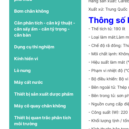
Hãng sản xuất: Careb
Xuất xứ: Trung Quốc
Bơm chân không
Thông số 
Cân phân tích - cân kỹ thuật -
cân sấy ẩm - cân tỷ trọng -
- Thể tích tủ: 190 lít
cân bàn
- Loại làm mát:Làm m
- Chế độ rã đông: Th
Dụng cụ thí nghiệm
- Môi chất lạnh: Khô
Kính hiển vi
- Hiệu suất làm mát 
Lò nung
- Phạm vi nhiệt độ (
- Bộ điều khiển: Bộ vi
Máy cất nước
- Bên ngoài tủ: Thép
Thiết bị sản xuất dược phẩm
- Bên trong tủ: sơn 
- Nguồn cung cấp điệ
Máy cô quay chân không
- Công suất (W): 220
Thiết bị quan trắc phân tích
- Khối lượng tịnh / tổ
môi trường
- Kích thước bên tro