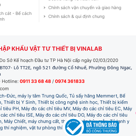
m
Chính sách vận chuyển và giao hàng
ch cát - Bể cách
Chính sách & qui định chung
ạnh
ẬP KHẨU VẬT TƯ THIẾT BỊ VINALAB
Do Sở Kế hoạch Đầu tư TP Hà Nội cấp ngày 02/03/2020
BT07- Lô TT2E, ngõ 521 đường Cổ Nhuế, Phường Đông Ngạc,
m
 Hotline:
0911 33 68 48
/
0974 361833
.com
tich-Đức, máy ly tâm Trung Quốc, Tủ sấy hãng Memmert, Bể
, Thiết bị Y Sinh, Thiết bị công nghệ sinh học, Thiết bị kiểm
 tiêu PH, Máy đo các chỉ tiêu MV, Máy đo các chỉ tiêu EC, Máy
các chỉ tiêu ISE, Máy đo các chỉ tiêu DO, Máy đo các chỉ tiêu
 Máy Chiết, máy chưng cất, thiết bị phân hủy mẫu, Tủ lạnh y
òng thí nghiệm, vật tư phòng thí nghiệm, vật tư y tế.