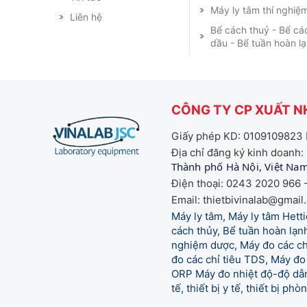
Máy ly tâm thí nghiệ
Liên hệ
Bể cách thuỷ - Bể cá
dầu - Bể tuần hoàn l
CÔNG TY CP XUẤT NH
Giấy phép KD: 0109109823 
Địa chỉ đăng ký kinh doanh:
Thành phố Hà Nội, Việt Na
Điện thoại: 0243 2020 966 -
Email: thietbivinalab@gmail
Máy ly tâm, Máy ly tâm Het
cách thủy, Bể tuần hoàn lạnh
nghiệm dược, Máy đo các chỉ
đo các chỉ tiêu TDS, Máy đo 
ORP Máy đo nhiệt độ-độ dẫn,
tế,
thiết bị y tế, thiết bị ph