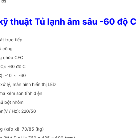
ios
kỹ thuật Tủ lạnh âm sâu -60 độ 
át trực tiếp
ủ công
ng chứa CFC
(℃): -60 độ C
℃): -10 ～ -60
 xử lý, màn hình hiển thị LED
 mạ kẽm sơn tĩnh điện
phủ bột nhôm
n(V / Hz): 220/50
ng (xấp xỉ): 70/85 (kg)
ng (W * D * H): 760 × 485 × 600 (mm)