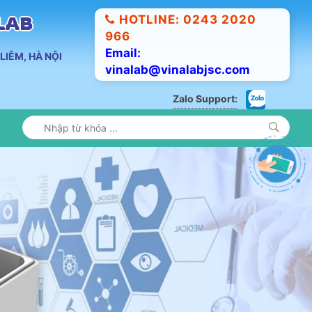
HOTLINE: 0243 2020
ALAB
966
Email:
LIÊM, HÀ NỘI
vinalab@vinalabjsc.com
Zalo Support: