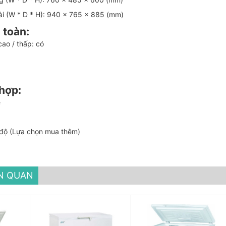
ài (W * D * H): 940 × 765 × 885 (mm)
 toàn:
ao / thấp: có
 hợp:
e
t độ (Lựa chọn mua thêm)
ÊN QUAN