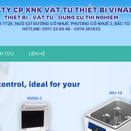
TY CP XNK VẬT TƯ THIẾT BỊ VIN
THIẾT BỊ - VẬT TƯ - DỤNG CỤ THÍ NGHIỆM
LÔ TT2E, NGÕ 521 ĐƯỜNG CỔ NHUẾ, PHƯỜNG CỔ NHUẾ 2, BẮC TỪ 
HOTLINE: 0911 33 68 48 - 0974 361833
IN TỨC
LIÊN HỆ