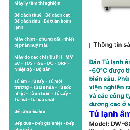
Máy ly tâm thí nghiệm
Bể cách thuỷ - Bể cách cát -
Bể cách dầu - Bể tuần hoàn
lạnh
Máy chiết - chưng cất - thiết
Thông tin s
bị phân huỷ mẫu
Máy đo các chỉ tiêu PH - MV -
Bán Tủ lạnh â
EC - TDS - ISE - DO - ORP -
Nhiệt độ - Độ dẫn
-60℃ được thi
biển sâu. Phù
Tủ ấm - Tủ sấy - Tủ môi
viện nghiên c
trường - Tủ lão hóa - Tủ sốc
nhiệt - Tủ an toàn - Tủ cấy -
và các công ty
Tủ hút - tủ hóa chất
dưỡng cao ở v
Bể rửa siêu âm
Tủ lạnh â
Model: DW-
Bếp đun - bếp gia nhiệt - bếp
phá mẫu