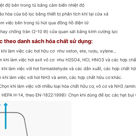
hiệt độ bên trong tủ bằng cảm biến nhiệt độ
o hòa của bộ lọc bằng thiết bị phân tích khí tại cửa xả
 làm việc bên trong tủ hút qua đồng hồ điện tử
Khay chống tràn (2-10 lít) cửa quan sát bằng kính cường lực
ọc theo danh sách hóa chất sử dụng:
 khi làm việc các hơi hữu cơ như xeton, ete, rượu, xylene…
ọn khi làm việc hơi axit vô cơ như H2SO4, HCl, HNO3 và các hợp ch
n khi làm việc với hơi formaldehyde và các dẫn xuất, các hợp chất h
n khi làm việc với hơi NH3 và amin, các hợp chất hữu cơ khác.
họn khi làm việc với nhiều loại hóa chất hữu cơ, vô cơ và NH3 /amin
ọc HEPA H-14, theo EN-1822:1998): Chọn khi dùng để lọc các hạt bụi 