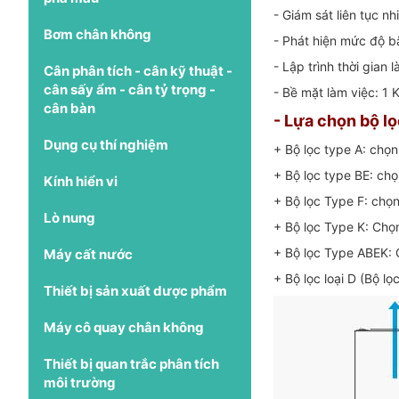
- Giám sát liên tục n
Bơm chân không
- Phát hiện mức độ bã
- Lập trình thời gian
Cân phân tích - cân kỹ thuật -
cân sấy ẩm - cân tỷ trọng -
- Bề mặt làm việc: 1 
cân bàn
- Lựa chọn bộ l
Dụng cụ thí nghiệm
+ Bộ lọc type A: chọn
+ Bộ lọc type BE: ch
Kính hiển vi
+ Bộ lọc Type F: chọ
Lò nung
+ Bộ lọc Type K: Chọ
+ Bộ lọc Type ABEK: C
Máy cất nước
+ Bộ lọc loại D (Bộ l
Thiết bị sản xuất dược phẩm
Máy cô quay chân không
Thiết bị quan trắc phân tích
môi trường