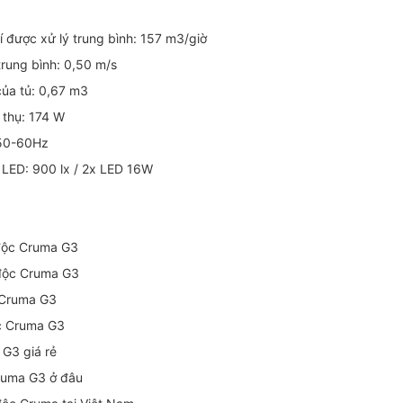
í được xử lý trung bình: 157 m3/giờ
trung bình: 0,50 m/s
của tủ: 0,67 m3
 thụ: 174 W
/50-60Hz
 LED: 900 lx / 2x LED 16W
 độc Cruma G3
 độc Cruma G3
c Cruma G3
ộc Cruma G3
 G3 giá rẻ
Cruma G3 ở đâu