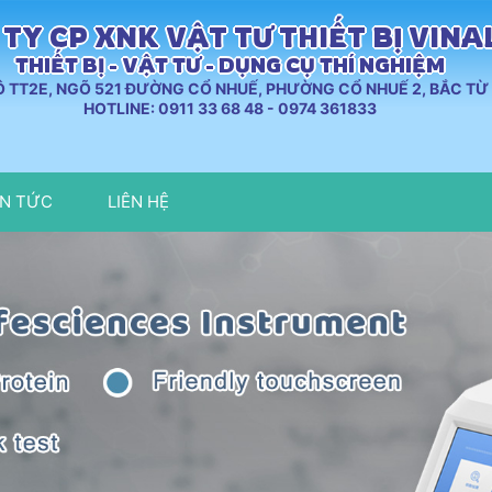
TY CP XNK VẬT TƯ THIẾT BỊ VIN
THIẾT BỊ - VẬT TƯ - DỤNG CỤ THÍ NGHIỆM
LÔ TT2E, NGÕ 521 ĐƯỜNG CỔ NHUẾ, PHƯỜNG CỔ NHUẾ 2, BẮC TỪ 
HOTLINE: 0911 33 68 48 - 0974 361833
IN TỨC
LIÊN HỆ