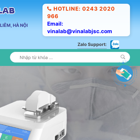
HOTLINE: 0243 2020
ALAB
966
Email:
LIÊM, HÀ NỘI
vinalab@vinalabjsc.com
Zalo Support: