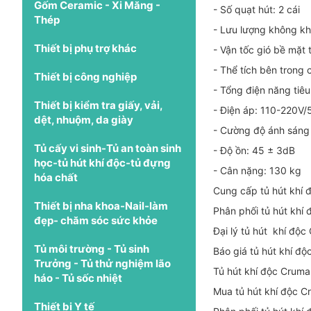
Gốm Ceramic - Xi Măng -
- Số quạt hút: 2 cái
Thép
- Lưu lượng không kh
Thiết bị phụ trợ khác
- Vận tốc gió bề mặt 
- Thể tích bên trong 
Thiết bị công nghiệp
- Tổng điện năng tiêu
Thiết bị kiểm tra giấy, vải,
- Điện áp: 110-220V
dệt, nhuộm, da giày
- Cường độ ánh sáng
Tủ cấy vi sinh-Tủ an toàn sinh
- Độ ồn: 45 ± 3dB
học-tủ hút khí độc-tủ đựng
- Cân nặng: 130 kg
hóa chất
Cung cấp tủ hút khí
Thiết bị nha khoa-Nail-làm
Phân phối tủ hút khí
đẹp- chăm sóc sức khỏe
Đại lý tủ hút khí độ
Tủ môi trường - Tủ sinh
Báo giá tủ hút khí đ
Trưởng - Tủ thử nghiệm lão
Tủ hút khí độc Cruma
háo - Tủ sốc nhiệt
Mua tủ hút khí độc 
Thiết bị Y tế