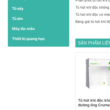
Phân phối tủ hút khí
Tủ hút khí độc khôn
Tủ sấy
Tủ hút khí độc có m
Tủ ấm
Bảng giá tủ hút khí 
Máy lắc mẫu
Thiết bị quang học
SẢN PHẨM LI
Tủ hút khí độc kh
đường ống Crum