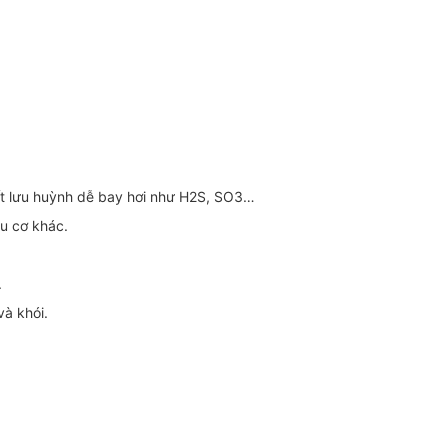
ất lưu huỳnh dễ bay hơi như H2S, SO3…
ữu cơ khác.
.
và khói.