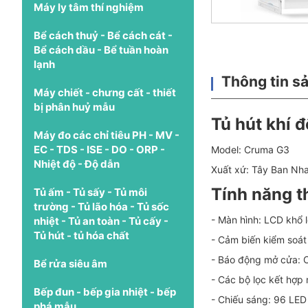
Máy ly tâm thí nghiệm
Bể cách thuỷ - Bể cách cát -
Bể cách dầu - Bể tuần hoàn
lạnh
Thông tin s
Máy chiết - chưng cất - thiết
bị phân huỷ mẫu
Tủ hút khí 
Máy đo các chỉ tiêu PH - MV -
EC - TDS - ISE - DO - ORP -
Model: Cruma G3
Nhiệt độ - Độ dẫn
Xuất xứ: Tây Ban Nh
Tính năng th
Tủ ấm - Tủ sấy - Tủ môi
trường - Tủ lão hóa - Tủ sốc
- Màn hình: LCD khổ 
nhiệt - Tủ an toàn - Tủ cấy -
Tủ hút - tủ hóa chất
- Cảm biến kiểm soát 
- Báo động mở cửa: 
Bể rửa siêu âm
- Các bộ lọc kết hợp 
Bếp đun - bếp gia nhiệt - bếp
- Chiếu sáng: 96 LED
phá mẫu