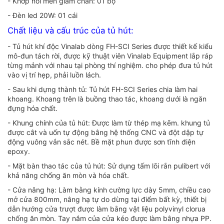
- Khớp nối mền giảm chấn: 01 bộ
- Đèn led 20W: 01 cái
Chất liệu và cấu trúc của tủ hút:
- Tủ hút khí độc Vinalab dòng FH-SCI Series được thiết kế kiểu
mô-đun tách rời, được kỹ thuật viên Vinalab Equipment lắp ráp
từng mảnh với nhau tại phòng thí nghiệm. cho phép đưa tủ hút
vào vị trí hẹp, phải luồn lách.
- Sau khi dựng thành tủ: Tủ hút FH-SCI Series chia làm hai
khoang. Khoang trên là buồng thao tác, khoang dưới là ngăn
đựng hóa chất.
- Khung chính của tủ hút: Được làm từ thép mạ kẽm. khung tủ
được cắt và uốn tự động bằng hệ thống CNC và đột dập tự
động vuông vắn sắc nét. Bề mặt phun được sơn tĩnh điện
epoxy.
- Mặt bàn thao tác của tủ hút: Sử dụng tấm lõi rắn pulibert với
khả năng chống ăn mòn và hóa chất.
- Cửa nâng hạ: Làm bằng kính cường lực dày 5mm, chiều cao
mở cửa 800mm, nâng hạ tự do dừng tại điểm bất kỳ, thiết bị
dẫn hướng cửa trượt được làm bằng vật liệu polyvinyl clorua
chống ăn mòn. Tay nắm của cửa kéo được làm bằng nhựa PP.