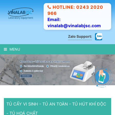
HOTLINE: 0243 2020
966
Email:
vinalab@vinalabjsc.com
Zalo Support:
MENU
TỦ CẤY VI SINH - TỦ AN TOÀN - TỦ HÚT KHÍ ĐỘC
- TỦ HOÁ CHẤT