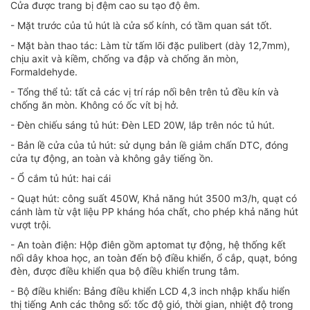
Cửa được trang bị đệm cao su tạo độ êm.
- Mặt trước của tủ hút là cửa sổ kính, có tầm quan sát tốt.
- Mặt bàn thao tác: Làm từ tấm lõi đặc pulibert (dày 12,7mm),
chịu axit và kiềm, chống va đập và chống ăn mòn,
Formaldehyde.
- Tổng thể tủ: tất cả các vị trí ráp nối bên trên tủ đều kín và
chống ăn mòn. Không có ốc vít bị hở.
- Đèn chiếu sáng tủ hút: Đèn LED 20W, lắp trên nóc tủ hút.
- Bản lề cửa của tủ hút: sử dụng bản lề giảm chấn DTC, đóng
cửa tự động, an toàn và không gây tiếng ồn.
- Ổ cắm tủ hút: hai cái
- Quạt hút: công suất 450W, Khả năng hút 3500 m3/h, quạt có
cánh làm từ vật liệu PP kháng hóa chất, cho phép khả năng hút
vượt trội.
- An toàn điện: Hộp điên gồm aptomat tự động, hệ thống kết
nối dây khoa học, an toàn đến bộ điều khiển, ổ cắp, quạt, bóng
đèn, được điều khiển qua bộ điều khiển trung tâm.
- Bộ điều khiển: Bảng điều khiển LCD 4,3 inch nhập khẩu hiển
thị tiếng Anh các thông số: tốc độ gió, thời gian, nhiệt độ trong