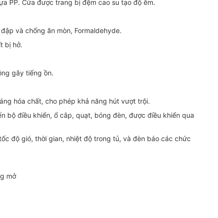
hựa PP. Cửa được trang bị đệm cao su tạo độ êm.
va đập và chống ăn mòn, Formaldehyde.
t bị hở.
ông gây tiếng ồn.
áng hóa chất, cho phép khả năng hút vượt trội.
n bộ điều khiển, ổ cắp, quạt, bóng đèn, được điều khiển qua
ốc độ gió, thời gian, nhiệt độ trong tủ, và đèn báo các chức
)
ng mở