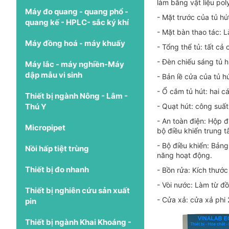
làm bằng vật liệu po
Máy đo quang - quang phổ -
- Mặt trước của tủ hút
quang kế - HPLC- sắc ký khí
- Mặt bàn thao tác: 
Máy đồng hoá - máy khuấy
- Tổng thể tủ: tất cả 
- Đèn chiếu sáng tủ h
Máy lắc - máy nghiền-Máy
dập mẫu vi sinh
- Bản lề cửa của tủ 
- Ổ cắm tủ hút: hai cá
Thiết bị ngành Nông - Lâm -
Thú Y
- Quạt hút: công suấ
- An toàn điện: Hộp 
Micropipet
bộ điều khiển trung t
- Bộ điều khiển: Bảng
Nồi hấp tiệt trùng
năng hoạt động.
Thiết bị đo nhanh
- Bồn rửa: Kích thư
- Vòi nước: Làm từ đ
Thiết bị nghiên cứu sản xuất
- Cửa xả: cửa xả phi
pin
Thiết bị ngành Khai Khoáng -