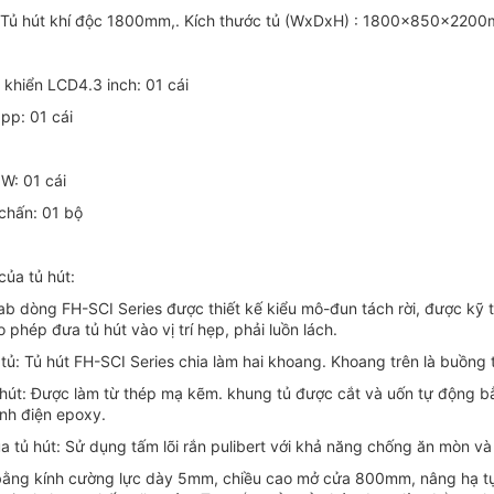
 Tủ hút khí độc 1800mm,. Kích thước tủ (WxDxH) : 1800x850x220
u khiển LCD4.3 inch: 01 cái
ppp: 01 cái
W: 01 cái
chấn: 01 bộ
của tủ hút:
lab dòng FH-SCI Series được thiết kế kiểu mô-đun tách rời, được kỹ 
 phép đưa tủ hút vào vị trí hẹp, phải luồn lách.
tủ: Tủ hút FH-SCI Series chia làm hai khoang. Khoang trên là buồng
 hút: Được làm từ thép mạ kẽm. khung tủ được cắt và uốn tự động 
nh điện epoxy.
a tủ hút: Sử dụng tấm lõi rắn pulibert với khả năng chống ăn mòn v
ằng kính cường lực dày 5mm, chiều cao mở cửa 800mm, nâng hạ tự d