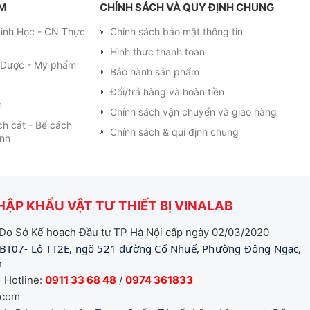
ẨM
CHÍNH SÁCH VÀ QUY ĐỊNH CHUNG
 Sinh Học - CN Thực
Chính sách bảo mật thông tin
Hình thức thanh toán
m Dược - Mỹ phẩm
Bảo hành sản phẩm
Đổi/trả hàng và hoàn tiền
m
Chính sách vận chuyển và giao hàng
ch cát - Bể cách
Chính sách & qui định chung
ạnh
ẬP KHẨU VẬT TƯ THIẾT BỊ VINALAB
Do Sở Kế hoạch Đầu tư TP Hà Nội cấp ngày 02/03/2020
BT07- Lô TT2E, ngõ 521 đường Cổ Nhuế, Phường Đông Ngạc,
m
 Hotline:
0911 33 68 48
/
0974 361833
.com