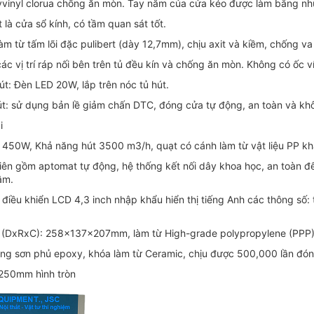
lyvinyl clorua chống ăn mòn. Tay nắm của cửa kéo được làm bằng n
 là cửa sổ kính, có tầm quan sát tốt.
Làm từ tấm lõi đặc pulibert (dày 12,7mm), chịu axit và kiềm, chống 
các vị trí ráp nối bên trên tủ đều kín và chống ăn mòn. Không có ốc ví
út: Đèn LED 20W, lắp trên nóc tủ hút.
hút: sử dụng bản lề giảm chấn DTC, đóng cửa tự động, an toàn và kh
i
t 450W, Khả năng hút 3500 m3/h, quạt có cánh làm từ vật liệu PP kh
điên gồm aptomat tự động, hệ thống kết nối dây khoa học, an toàn đế
âm.
 điều khiển LCD 4,3 inch nhập khẩu hiển thị tiếng Anh các thông số: t
ớc (DxRxC): 258x137x207mm, làm từ High-grade polypropylene (PPP
ồng sơn phủ epoxy, khóa làm từ Ceramic, chịu được 500,000 lần đó
 250mm hình tròn