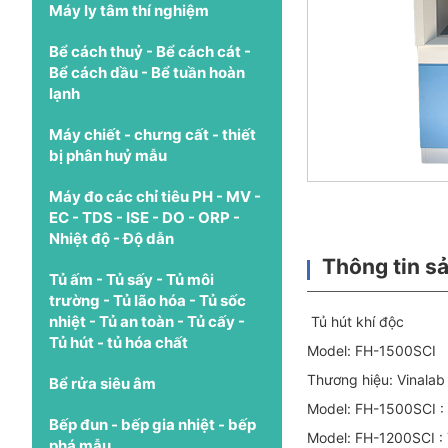
Máy ly tâm thí nghiệm
Bể cách thuỷ - Bể cách cát -
Bể cách dầu - Bể tuần hoàn
lạnh
Máy chiết - chưng cất - thiết
bị phân huỷ mẫu
Máy đo các chỉ tiêu PH - MV -
EC - TDS - ISE - DO - ORP -
Nhiệt độ - Độ dẫn
Thông tin s
Tủ ấm - Tủ sấy - Tủ môi
trường - Tủ lão hóa - Tủ sốc
nhiệt - Tủ an toàn - Tủ cấy -
Tủ hút khí độc
Tủ hút - tủ hóa chất
Model: FH-1500SCI
Thương hiệu: Vinala
Bể rửa siêu âm
Model: FH-1500SCI :
Bếp đun - bếp gia nhiệt - bếp
Model: FH-1200SCI :
phá mẫu