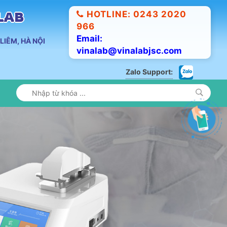
HOTLINE: 0243 2020
ALAB
966
Email:
LIÊM, HÀ NỘI
vinalab@vinalabjsc.com
Zalo Support: