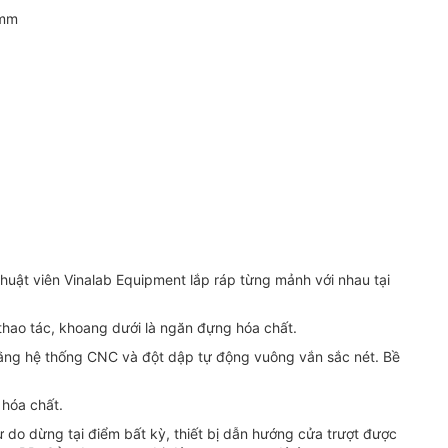
0mm
thuật viên Vinalab Equipment lắp ráp từng mảnh với nhau tại
 thao tác, khoang dưới là ngăn đựng hóa chất.
bằng hệ thống CNC và đột dập tự động vuông vắn sắc nét. Bề
à hóa chất.
o dừng tại điểm bất kỳ, thiết bị dẫn hướng cửa trượt được