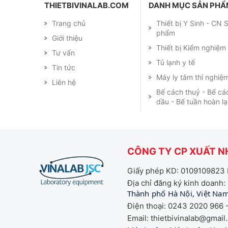
THIETBIVINALAB.COM
DANH MỤC SẢN PH
Trang chủ
Thiết bị Y Sinh - CN
phẩm
Giới thiệu
Thiết bị Kiểm nghiệ
Tư vấn
Tủ lạnh y tế
Tin tức
Máy ly tâm thí nghiệ
Liên hệ
Bể cách thuỷ - Bể cá
dầu - Bể tuần hoàn l
CÔNG TY CP XUẤT NH
Giấy phép KD: 0109109823 
Địa chỉ đăng ký kinh doanh:
Thành phố Hà Nội, Việt Na
Điện thoại: 0243 2020 966 -
Email: thietbivinalab@gmail