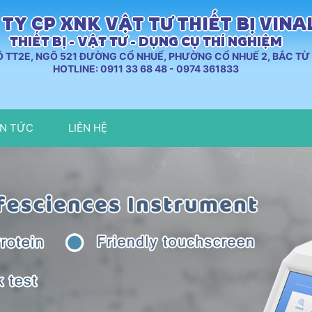
TY CP XNK VẬT TƯ THIẾT BỊ VIN
THIẾT BỊ - VẬT TƯ - DỤNG CỤ THÍ NGHIỆM
LÔ TT2E, NGÕ 521 ĐƯỜNG CỔ NHUẾ, PHƯỜNG CỔ NHUẾ 2, BẮC TỪ 
HOTLINE: 0911 33 68 48 - 0974 361833
IN TỨC
LIÊN HỆ