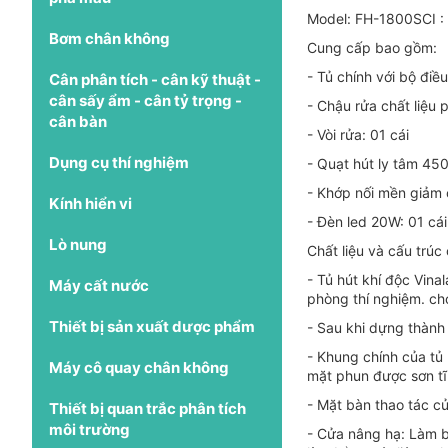
Model: FH-1800SCI :
Bơm chân không
Cung cấp bao gồm:
- Tủ chính với bộ điề
Cân phân tích - cân kỹ thuật -
cân sấy ẩm - cân tỷ trọng -
- Chậu rửa chất liệu 
cân bàn
- Vòi rửa: 01 cái
Dụng cụ thí nghiệm
- Quạt hút ly tâm 450
- Khớp nối mền giảm 
Kính hiển vi
- Đèn led 20W: 01 cái
Lò nung
Chất liệu và cấu trúc 
- Tủ hút khí độc Vina
Máy cất nước
phòng thí nghiệm. cho
Thiết bị sản xuất dược phẩm
- Sau khi dựng thành 
- Khung chính của tủ
Máy cô quay chân không
mặt phun được sơn tĩ
- Mặt bàn thao tác củ
Thiết bị quan trắc phân tích
môi trường
- Cửa nâng hạ: Làm b