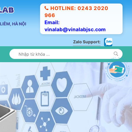
HOTLINE: 0243 2020
ALAB
966
Email:
LIÊM, HÀ NỘI
vinalab@vinalabjsc.com
Zalo Support: