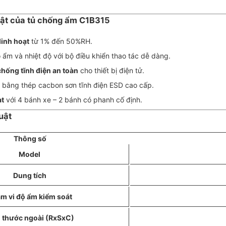
 bật của tủ chống ẩm C1B315
linh hoạt
từ 1% đến 50%RH.
 ẩm và nhiệt độ với bộ điều khiển thao tác dễ dàng.
 chống tĩnh điện an toàn
cho thiết bị điện tử.
bằng thép cacbon sơn tĩnh điện ESD cao cấp.
ạt
với 4 bánh xe – 2 bánh có phanh cố định.
uật
Thông số
Model
Dung tích
m vi độ ẩm kiểm soát
 thước ngoài (RxSxC)