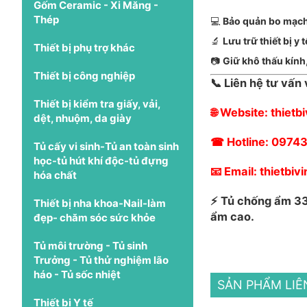
Gốm Ceramic - Xi Măng -
Thép
💻
Bảo quản bo mạch,
🔬
Lưu trữ thiết bị y
Thiết bị phụ trợ khác
📷
Giữ khô thấu kín
Thiết bị công nghiệp
📞 Liên hệ tư vấn 
Thiết bị kiểm tra giấy, vải,
🌐 Website:
thietb
dệt, nhuộm, da giày
☎ Hotline: 0974
Tủ cấy vi sinh-Tủ an toàn sinh
học-tủ hút khí độc-tủ đựng
📧 Email:
thietbi
hóa chất
⚡
Tủ chống ẩm 33
Thiết bị nha khoa-Nail-làm
ẩm cao.
đẹp- chăm sóc sức khỏe
Tủ môi trường - Tủ sinh
Trưởng - Tủ thử nghiệm lão
háo - Tủ sốc nhiệt
SẢN PHẨM LI
Thiết bị Y tế