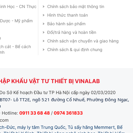
 Sinh Học - CN Thực
Chính sách bảo mật thông tin
Hình thức thanh toán
m Dược - Mỹ phẩm
Bảo hành sản phẩm
Đổi/trả hàng và hoàn tiền
m
Chính sách vận chuyển và giao hàng
ch cát - Bể cách
Chính sách & qui định chung
ạnh
ẬP KHẨU VẬT TƯ THIẾT BỊ VINALAB
Do Sở Kế hoạch Đầu tư TP Hà Nội cấp ngày 02/03/2020
BT07- Lô TT2E, ngõ 521 đường Cổ Nhuế, Phường Đông Ngạc,
m
 Hotline:
0911 33 68 48
/
0974 361833
.com
tich-Đức, máy ly tâm Trung Quốc, Tủ sấy hãng Memmert, Bể