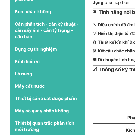
dụng
phù hợp hơn.
Bơm chân không
🌟 Tính năng nổi
Cân phân tích - cân kỹ thuật -
🔧
Điều chỉnh độ ẩm 
cân sấy ẩm - cân tỷ trọng -
💡
Hiển thị điện tử
độ
cân bàn
🧲
Thiết kế kín khí &
Dụng cụ thí nghiệm
🛠️
Kết cấu chắc chắn
🚚
Di chuyển linh ho
Kính hiển vi
📐 Thông số kỹ th
Lò nung
Máy cất nước
Thiết bị sản xuất dược phẩm
Máy cô quay chân không
Phạ
Thiết bị quan trắc phân tích
môi trường
Kích