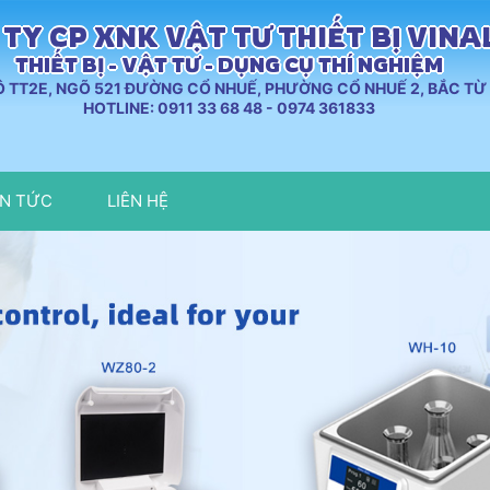
TY CP XNK VẬT TƯ THIẾT BỊ VIN
THIẾT BỊ - VẬT TƯ - DỤNG CỤ THÍ NGHIỆM
LÔ TT2E, NGÕ 521 ĐƯỜNG CỔ NHUẾ, PHƯỜNG CỔ NHUẾ 2, BẮC TỪ 
HOTLINE: 0911 33 68 48 - 0974 361833
IN TỨC
LIÊN HỆ