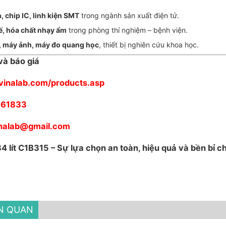
 chip IC, linh kiện SMT
trong ngành sản xuất điện tử.
 tế, hóa chất nhạy ẩm
trong phòng thí nghiệm – bệnh viện.
h, máy ảnh, máy đo quang học
, thiết bị nghiên cứu khoa học.
và báo giá
ivinalab.com/products.asp
361833
vinalab@gmail.com
4 lít C1B315
– Sự lựa chọn an toàn, hiệu quả và bền bỉ c
ÊN QUAN