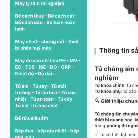
Máy ly tâm thí nghiệm
Bể cách thuỷ - Bể cách cát -
Bể cách dầu - Bể tuần hoàn
lạnh
Máy chiết - chưng cất - thiết
bị phân huỷ mẫu
Thông tin s
Máy đo các chỉ tiêu PH - MV -
EC - TDS - ISE - DO - ORP -
Tủ chống ẩm ch
Nhiệt độ - Độ dẫn
nghiệm
Từ khóa chính
: tủ c
Tủ ấm - Tủ sấy - Tủ môi
Từ khóa phụ
: tủ bảo
trường - Tủ lão hóa - Tủ sốc
nhiệt - Tủ an toàn - Tủ cấy -
🔍 Giới thiệu chu
Tủ hút - tủ hóa chất
Tủ chống ẩm chuyên 
Bể rửa siêu âm
thiết bị quang học, k
trong
phòng thí nghi
Bếp đun - bếp gia nhiệt - bếp
✅ Tủ có thể đạt mức 
phá mẫu