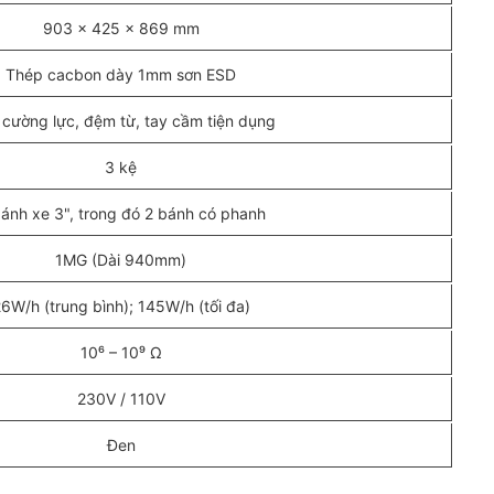
903 x 425 x 869 mm
Thép cacbon dày 1mm sơn ESD
 cường lực, đệm từ, tay cầm tiện dụng
3 kệ
ánh xe 3", trong đó 2 bánh có phanh
1MG (Dài 940mm)
6W/h (trung bình); 145W/h (tối đa)
10⁶ – 10⁹ Ω
230V / 110V
Đen