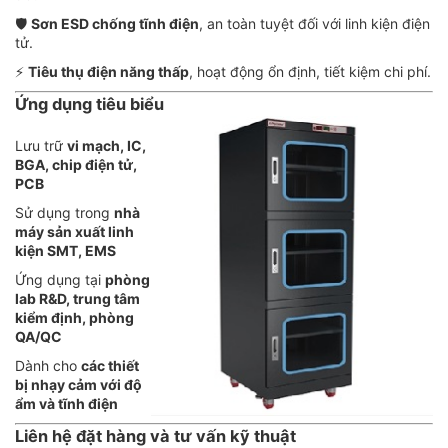
🛡️
Sơn ESD chống tĩnh điện
, an toàn tuyệt đối với linh kiện điện
tử.
⚡
Tiêu thụ điện năng thấp
, hoạt động ổn định, tiết kiệm chi phí.
Ứng dụng tiêu biểu
Lưu trữ
vi mạch, IC,
BGA, chip điện tử,
PCB
Sử dụng trong
nhà
máy sản xuất linh
kiện SMT, EMS
Ứng dụng tại
phòng
lab R&D, trung tâm
kiểm định, phòng
QA/QC
Dành cho
các thiết
bị nhạy cảm với độ
ẩm và tĩnh điện
Liên hệ đặt hàng và tư vấn kỹ thuật