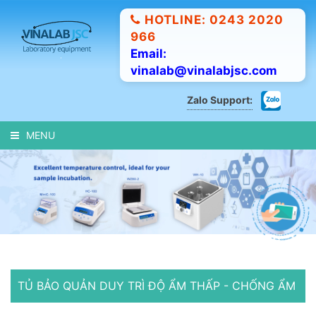
HOTLINE: 0243 2020
966
Email:
vinalab@vinalabjsc.com
Zalo Support:
MENU
TỦ BẢO QUẢN DUY TRÌ ĐỘ ẨM THẤP - CHỐNG ẨM