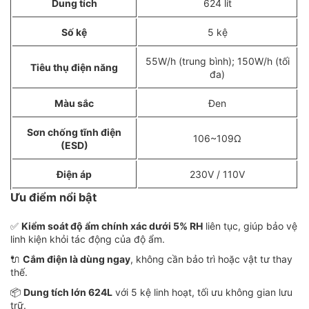
Dung tích
624 lít
Số kệ
5 kệ
55W/h (trung bình); 150W/h (tối
Tiêu thụ điện năng
đa)
Màu sắc
Đen
Sơn chống tĩnh điện
106~109Ω
(ESD)
Điện áp
230V / 110V
Ưu điểm nổi bật
✅
Kiểm soát độ ẩm chính xác dưới 5% RH
liên tục, giúp bảo vệ
linh kiện khỏi tác động của độ ẩm.
🔌
Cắm điện là dùng ngay
, không cần bảo trì hoặc vật tư thay
thế.
📦
Dung tích lớn 624L
với 5 kệ linh hoạt, tối ưu không gian lưu
trữ.