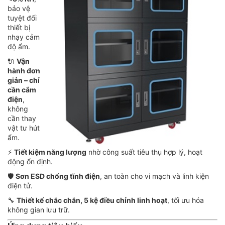
bảo vệ
tuyệt đối
thiết bị
nhạy cảm
độ ẩm.
🔌
Vận
hành đơn
giản – chỉ
cần cắm
điện
,
không
cần thay
vật tư hút
ẩm.
⚡
Tiết kiệm năng lượng
nhờ công suất tiêu thụ hợp lý, hoạt
động ổn định.
🛡️
Sơn ESD chống tĩnh điện
, an toàn cho vi mạch và linh kiện
điện tử.
🔧
Thiết kế chắc chắn, 5 kệ điều chỉnh linh hoạt
, tối ưu hóa
không gian lưu trữ.