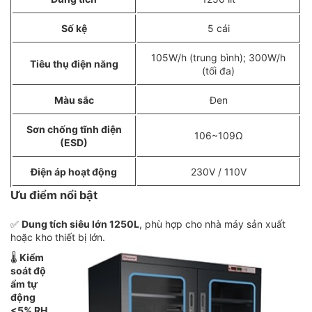
Số kệ
5 cái
105W/h (trung bình); 300W/h
Tiêu thụ điện năng
(tối đa)
Màu sắc
Đen
Sơn chống tĩnh điện
106~109Ω
(ESD)
Điện áp hoạt động
230V / 110V
Ưu điểm nổi bật
✅
Dung tích siêu lớn 1250L
, phù hợp cho nhà máy sản xuất
hoặc kho thiết bị lớn.
🌡️
Kiểm
soát độ
ẩm tự
động
<5% RH
,