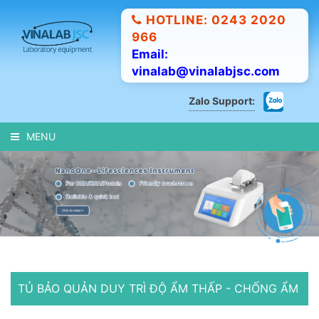
HOTLINE: 0243 2020
966
Email:
vinalab@vinalabjsc.com
Zalo Support:
MENU
TỦ BẢO QUẢN DUY TRÌ ĐỘ ẨM THẤP - CHỐNG ẨM