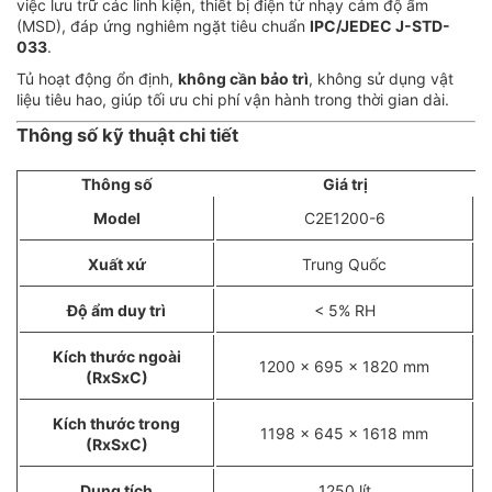
việc lưu trữ các linh kiện, thiết bị điện tử nhạy cảm độ ẩm
(MSD), đáp ứng nghiêm ngặt tiêu chuẩn
IPC/JEDEC J-STD-
033
.
Tủ hoạt động ổn định,
không cần bảo trì
, không sử dụng vật
liệu tiêu hao, giúp tối ưu chi phí vận hành trong thời gian dài.
Thông số kỹ thuật chi tiết
Thông số
Giá trị
Model
C2E1200-6
Xuất xứ
Trung Quốc
Độ ẩm duy trì
< 5% RH
Kích thước ngoài
1200 x 695 x 1820 mm
(RxSxC)
Kích thước trong
1198 x 645 x 1618 mm
(RxSxC)
Dung tích
1250 lít