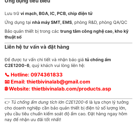
Ứng dụng tiêu biểu
Lưu trữ
vi mạch, BGA, IC, PCB, chip điện tử
Ứng dụng tại
nhà máy SMT, EMS
, phòng R&D, phòng QA/QC
Bảo quản thiết bị trong các
trung tâm công nghệ cao, kho kỹ
thuật số
Liên hệ tư vấn và đặt hàng
Để được tư vấn chi tiết và nhận báo giá
tủ chống ẩm
C2E1200-6
, quý khách vui lòng liên hệ:
📞
Hotline:
0974361833
📧
Email:
thietbivinalab@gmail.com
🌐
Website:
thietbivinalab.com/products.asp
👉
Tủ chống ẩm dung tích lớn C2E1200-6
là lựa chọn lý tưởng
cho doanh nghiệp cần bảo quản thiết bị điện tử số lượng lớn,
yêu cầu tiêu chuẩn kiểm soát độ ẩm cao. Đặt hàng ngay hôm
nay để nhận ưu đãi tốt nhất!