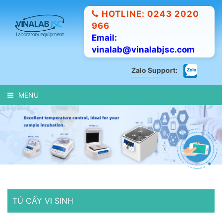
HOTLINE: 0243 2020
966
Email:
vinalab@vinalabjsc.com
Zalo Support:
MENU
TỦ CẤY VI SINH