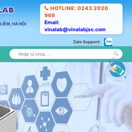
HOTLINE: 0243 2020
ALAB
966
Email:
LIÊM, HÀ NỘI
vinalab@vinalabjsc.com
Zalo Support: