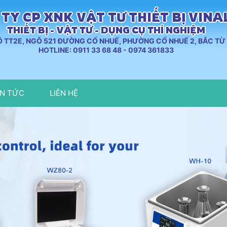
TY CP XNK VẬT TƯ THIẾT BỊ VIN
THIẾT BỊ - VẬT TƯ - DỤNG CỤ THÍ NGHIỆM
LÔ TT2E, NGÕ 521 ĐƯỜNG CỔ NHUẾ, PHƯỜNG CỔ NHUẾ 2, BẮC TỪ 
HOTLINE: 0911 33 68 48 - 0974 361833
IN TỨC
LIÊN HỆ