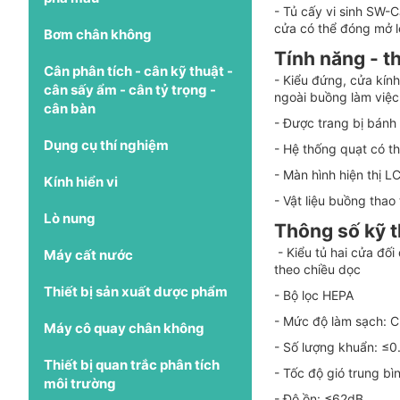
- Tủ cấy vi sinh SW-C
cửa có thể đóng mở l
Bơm chân không
Tính năng - th
Cân phân tích - cân kỹ thuật -
- Kiểu đứng, cửa kín
cân sấy ẩm - cân tỷ trọng -
ngoài buồng làm việc
cân bàn
- Được trang bị bánh 
Dụng cụ thí nghiệm
- Hệ thống quạt có th
- Màn hình hiện thị L
Kính hiển vi
- Vật liệu buồng tha
Lò nung
Thông số kỹ t
- Kiểu tủ hai cửa đối
Máy cất nước
theo chiều dọc
Thiết bị sản xuất dược phẩm
- Bộ lọc HEPA
- Mức độ làm sạch: C
Máy cô quay chân không
- Số lượng khuẩn: ≤0
Thiết bị quan trắc phân tích
- Tốc độ gió trung b
môi trường
- Độ ồn: ≤62dB