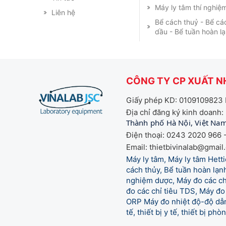
Máy ly tâm thí nghiệ
Liên hệ
Bể cách thuỷ - Bể cá
dầu - Bể tuần hoàn l
CÔNG TY CP XUẤT NH
Giấy phép KD: 0109109823 
Địa chỉ đăng ký kinh doanh:
Thành phố Hà Nội, Việt Na
Điện thoại: 0243 2020 966 -
Email: thietbivinalab@gmail
Máy ly tâm, Máy ly tâm Het
cách thủy, Bể tuần hoàn lạnh
nghiệm dược, Máy đo các chỉ
đo các chỉ tiêu TDS, Máy đo 
ORP Máy đo nhiệt độ-độ dẫn,
tế,
thiết bị y tế, thiết bị ph