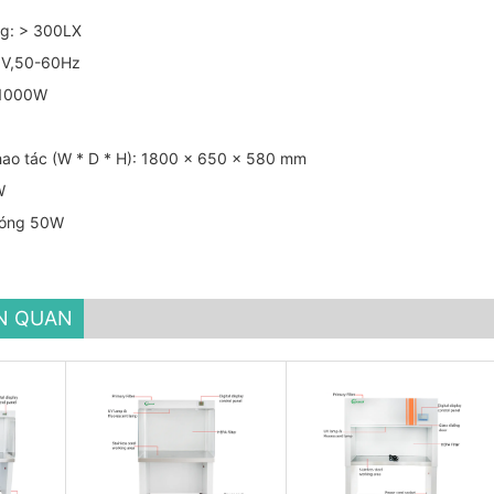
ng: > 300LX
0V,50-60Hz
: 1000W
hao tác (W * D * H): 1800 x 650 x 580 mm
W
 bóng 50W
ÊN QUAN