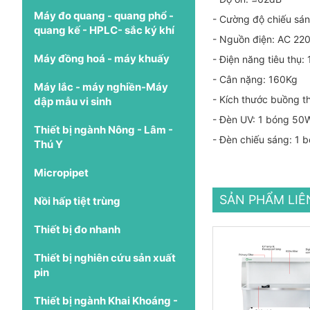
Máy đo quang - quang phổ -
- Cường độ chiếu sá
quang kế - HPLC- sắc ký khí
- Nguồn điện: AC 22
Máy đồng hoá - máy khuấy
- Điện năng tiêu thụ
- Cân nặng: 160Kg
Máy lắc - máy nghiền-Máy
- Kích thước buồng t
dập mẫu vi sinh
- Đèn UV: 1 bóng 50
Thiết bị ngành Nông - Lâm -
- Đèn chiếu sáng: 1
Thú Y
Micropipet
SẢN PHẨM LI
Nồi hấp tiệt trùng
Thiết bị đo nhanh
Thiết bị nghiên cứu sản xuất
pin
Thiết bị ngành Khai Khoáng -