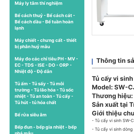
Máy ly tâm thí nghiệm
Bể cách thuỷ - Bể cách cát -
Bể cách dầu - Bể tuần hoàn
lạnh
Máy chiết - chưng cất - thiết
bị phân huỷ mẫu
Máy đo các chỉ tiêu PH - MV -
Thông tin s
EC - TDS - ISE - DO - ORP -
Nhiệt độ - Độ dẫn
Tủ cấy vi sin
Tủ ấm - Tủ sấy - Tủ môi
Model: SW-C
trường - Tủ lão hóa - Tủ sốc
Thương hiệu:
nhiệt - Tủ an toàn - Tủ cấy -
Tủ hút - tủ hóa chất
Sản xuất tại 
Giới thiệu ch
Bể rửa siêu âm
- Tủ cấy vi sinh SW-
Bếp đun - bếp gia nhiệt - bếp
- Tủ cấy vi sinh dòn
phá mẫu