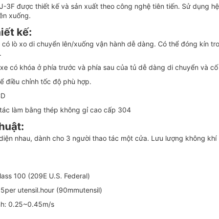
J-3F được thiết kế và sản xuất theo công nghệ tiên tiến. Sử dụng hệ
ên xuống.
iết kế:
h có lò xo di chuyển lên/xuống vận hành dễ dàng. Có thể đóng kín tr
.
xe có khóa ở phía trước và phía sau của tủ dễ dàng di chuyển và cố đ
ể điều chỉnh tốc độ phù hợp.
CD
o tác làm bằng thép không gỉ cao cấp 304
huật:
 diện nhau, dành cho 3 người thao tác một cửa. Lưu lượng không khí
lass 100 (209E U.S. Federal)
.5per utensil.hour (90mmutensil)
ình: 0.25~0.45m/s