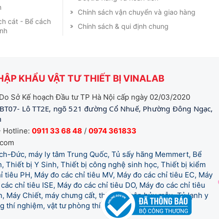
m
Chính sách vận chuyển và giao hàng
ch cát - Bể cách
Chính sách & qui định chung
ạnh
ẬP KHẨU VẬT TƯ THIẾT BỊ VINALAB
Do Sở Kế hoạch Đầu tư TP Hà Nội cấp ngày 02/03/2020
BT07- Lô TT2E, ngõ 521 đường Cổ Nhuế, Phường Đông Ngạc,
m
 Hotline:
0911 33 68 48
/
0974 361833
.com
tich-Đức, máy ly tâm Trung Quốc, Tủ sấy hãng Memmert, Bể
, Thiết bị Y Sinh, Thiết bị công nghệ sinh học, Thiết bị kiểm
 tiêu PH, Máy đo các chỉ tiêu MV, Máy đo các chỉ tiêu EC, Máy
các chỉ tiêu ISE, Máy đo các chỉ tiêu DO, Máy đo các chỉ tiêu
 Máy Chiết, máy chưng cất, thiết bị phân hủy mẫu, Tủ lạnh y
òng thí nghiệm, vật tư phòng thí nghiệm, vật tư y tế.