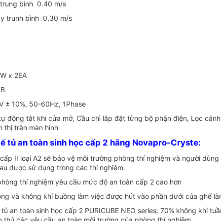
 trung bình 0.40 m/s
y trunh bình 0,30 m/s
5W x 2EA
dB
V ± 10%, 50-60Hz, 1Phase
tự động tắt khi cửa mở, Cầu chì lắp đặt từng bộ phận điện, Lọc cản
ển thị trên màn hình
kế tủ an toàn sinh học cấp 2 hãng Novapro-Cryste:
c cấp II loại A2 sẽ bảo vệ môi trường phòng thí nghiệm và người dùn
au được sử dụng trong các thí nghiệm.
phòng thí nghiệm yêu cầu mức độ an toàn cấp 2 cao hơn
òng và không khí buồng làm việc được hút vào phần dưới của ghế 
g tủ an toàn sinh học cấp 2 PURICUBE NEO series: 70% không khí tuầ
n thủ các yêu cầu an toàn môi trường của phòng thí nghiệm.