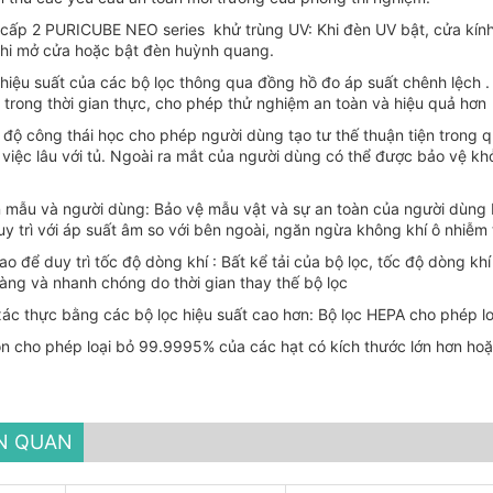
c cấp 2 PURICUBE NEO series khử trùng UV: Khi đèn UV bật, cửa kính
khi mở cửa hoặc bật đèn huỳnh quang.
à hiệu suất của các bộ lọc thông qua đồng hồ đo áp suất chênh lệch 
c trong thời gian thực, cho phép thử nghiệm an toàn và hiệu quả hơn
 độ công thái học cho phép người dùng tạo tư thế thuận tiện trong 
 việc lâu với tủ. Ngoài ra mắt của người dùng có thể được bảo vệ kh
n mẫu và người dùng: Bảo vệ mẫu vật và sự an toàn của người dùng
uy trì với áp suất âm so với bên ngoài, ngăn ngừa không khí ô nhiễm
ao để duy trì tốc độ dòng khí : Bất kể tải của bộ lọc, tốc độ dòng khí
dàng và nhanh chóng do thời gian thay thế bộ lọc
xác thực bằng các bộ lọc hiệu suất cao hơn: Bộ lọc HEPA cho phép 
ọn cho phép loại bỏ 99.9995% của các hạt có kích thước lớn hơn h
ÊN QUAN