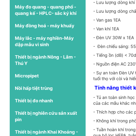
- Lưu lượng dòng khí
Máy đo quang - quang phổ -
- Lưu lượng dòng chả
quang kế - HPLC- sắc ký khí
- Van gas 1EA
Máy đồng hoá - máy khuấy
- Van khí 1EA
- Đèn UV 30W x 1EA
Máy lắc - máy nghiền-Máy
dập mẫu vi sinh
- Đèn chiếu sáng: 5
- Tiếng ồn (dB) < 70
Thiết bị ngành Nông - Lâm -
Thú Y
- Nguồn điện AC 230
- Sự an toàn Đèn UV 
Micropipet
tuổi thọ với còi và hi
Tính năng thiết 
Nồi hấp tiệt trùng
- Tủ an toàn sinh họ
Thiết bị đo nhanh
của các mẫu khác nh
- Thích hợp cho các 
Thiết bị nghiên cứu sản xuất
pin
- Không khí trong ph
- Tuần hoàn khí tron
Thiết bị ngành Khai Khoáng -
qua bộ lọc HEPA, tuâ