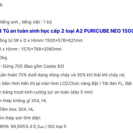
ái
iếng anh , tiếng việt : 1 bộ
t Tủ an toàn sinh học cấp 2 loại A2 PURICUBE NEO 150
buồng tủ (W x D x H)mm: 1500x578x621mm
x D x H)mm : 1570x788x2080mm
50kg
 : Đứng 705 (Bao gồm Caster 82)
 (tuần hoàn 70% dưới dạng dòng chảy và 30% khí thải khi chảy ra)
: Màn hình hiển thị lại màn hình LCD.Chức năng Bật / Tắt đèn FL, Bật
n bằng trượt kính cường lực an toàn (dày 5 mm)
ấm thép không gỉ 304, HL
 Tấm inox 304, HL
tấm thép sơn tĩnh điện
 HEPA: 99,995% ở 0,3
/ ISO loại 5
㎛