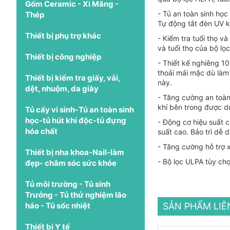
Gốm Ceramic - Xi Măng -
- Tủ an toàn sinh họ
Thép
Tự động tắt đèn UV 
Thiết bị phụ trợ khác
- Kiểm tra tuổi thọ v
và tuổi thọ của bộ lọ
Thiết bị công nghiệp
- Thiết kế nghiêng 10
thoải mái mặc dù làm
Thiết bị kiểm tra giấy, vải,
này.
dệt, nhuộm, da giày
- Tăng cường an toà
khí bên trong được d
Tủ cấy vi sinh-Tủ an toàn sinh
học-tủ hút khí độc-tủ đựng
- Động cơ hiệu suất c
hóa chất
suất cao. Bảo trì dễ 
- Tăng cường hỗ trợ 
Thiết bị nha khoa-Nail-làm
- Bộ lọc ULPA tùy ch
đẹp- chăm sóc sức khỏe
Tủ môi trường - Tủ sinh
Trưởng - Tủ thử nghiệm lão
háo - Tủ sốc nhiệt
SẢN PHẨM LI
Thiết bị Y tế