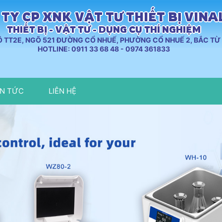
TY CP XNK VẬT TƯ THIẾT BỊ VIN
THIẾT BỊ - VẬT TƯ - DỤNG CỤ THÍ NGHIỆM
LÔ TT2E, NGÕ 521 ĐƯỜNG CỔ NHUẾ, PHƯỜNG CỔ NHUẾ 2, BẮC TỪ 
HOTLINE: 0911 33 68 48 - 0974 361833
IN TỨC
LIÊN HỆ