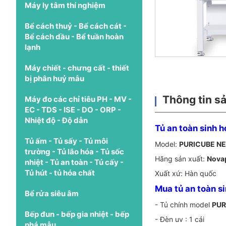
Máy ly tâm thí nghiệm
Bể cách thuỷ - Bể cách cát -
Bể cách dầu - Bể tuần hoàn
lạnh
Máy chiết - chưng cất - thiết
bị phân huỷ mẫu
Thông tin s
Máy đo các chỉ tiêu PH - MV -
EC - TDS - ISE - DO - ORP -
Nhiệt độ - Độ dẫn
Tủ an toàn sinh h
Tủ ấm - Tủ sấy - Tủ môi
Model:
PURICUBE NE
trường - Tủ lão hóa - Tủ sốc
Hãng sản xuất:
Nova
nhiệt - Tủ an toàn - Tủ cấy -
Tủ hút - tủ hóa chất
Xuất xứ: Hàn quốc
Mua tủ an toàn 
Bể rửa siêu âm
- Tủ chính model
PUR
Bếp đun - bếp gia nhiệt - bếp
- Đèn uv : 1 cái
phá mẫu