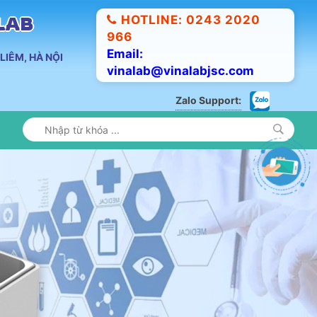
HOTLINE: 0243 2020
ALAB
966
Email:
LIÊM, HÀ NỘI
vinalab@vinalabjsc.com
Zalo Support: