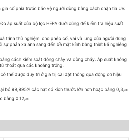
 gia cố phía trước bảo vệ người dùng bằng cách chặn tia UV.
. Đo áp suất của bộ lọc HEPA dưới cùng để kiểm tra hiệu suất
quá trình thử nghiệm, cho phép cổ, vai và lưng của người dùng
ỏi sự phản xạ ánh sáng đến bề mặt kính bằng thiết kế nghiêng
 bằng cách kiểm soát dòng chảy và dòng chảy. Áp suất không
 từ thoát qua các khoảng trống.
 có thể được duy trì ở giá trị cài đặt thông qua động cơ hiệu
loại bỏ 99,995% các hạt có kích thước lớn hơn hoặc bằng 0,3㎛
oặc bằng 0,12㎛