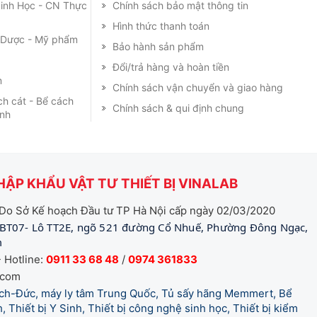
 Sinh Học - CN Thực
Chính sách bảo mật thông tin
Hình thức thanh toán
m Dược - Mỹ phẩm
Bảo hành sản phẩm
Đổi/trả hàng và hoàn tiền
m
Chính sách vận chuyển và giao hàng
ch cát - Bể cách
Chính sách & qui định chung
ạnh
ẬP KHẨU VẬT TƯ THIẾT BỊ VINALAB
Do Sở Kế hoạch Đầu tư TP Hà Nội cấp ngày 02/03/2020
BT07- Lô TT2E, ngõ 521 đường Cổ Nhuế, Phường Đông Ngạc,
m
 Hotline:
0911 33 68 48
/
0974 361833
.com
tich-Đức, máy ly tâm Trung Quốc, Tủ sấy hãng Memmert, Bể
, Thiết bị Y Sinh, Thiết bị công nghệ sinh học, Thiết bị kiểm