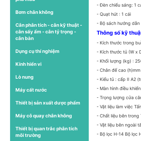
- Đèn chiếu sáng: 1 c
Bơm chân không
- Quạt hút : 1 cái
- Bộ sách hướng dẫn t
Cân phân tích - cân kỹ thuật -
cân sấy ẩm - cân tỷ trọng -
Thông số kỹ thuậ
cân bàn
- Kích thước trong 
Dụng cụ thí nghiệm
- Kích thước tủ (W 
- Khối lượng (kg) : 2
Kính hiển vi
- Chân đế cao (h)mm
Lò nung
- Kiểu tủ : cấp II A2
- Màn hình điều khiển
Máy cất nước
- Trọng lượng cửa câ
Thiết bị sản xuất dược phẩm
- Vật liệu làm việc T
Máy cô quay chân không
- Chất liệu bên trong
- Vật liệu bên ngoài 
Thiết bị quan trắc phân tích
- Bộ lọc H-14 Bộ lọc
môi trường