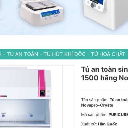
H - TỦ AN TOÀN - TỦ HÚT KHÍ ĐỘC - TỦ HOÁ CHẤT
Tủ an toàn si
1500 hãng No
Tên sản phẩm:
Tủ an to
Novapro-Cryste
Mã sản phẩm:
PURICUBE
Xuất xứ:
Hàn Quốc