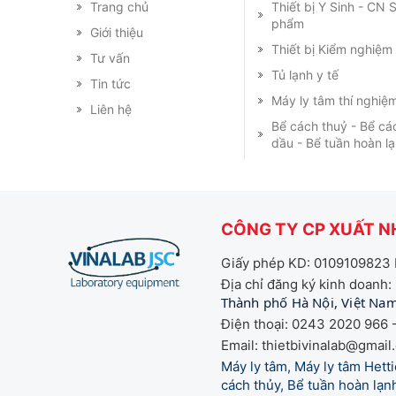
Trang chủ
Thiết bị Y Sinh - CN
phẩm
Giới thiệu
Thiết bị Kiểm nghiệ
Tư vấn
Tủ lạnh y tế
Tin tức
Máy ly tâm thí nghiệ
Liên hệ
Bể cách thuỷ - Bể cá
dầu - Bể tuần hoàn l
CÔNG TY CP XUẤT NH
Giấy phép KD: 0109109823 
Địa chỉ đăng ký kinh doanh:
Thành phố Hà Nội, Việt Na
Điện thoại: 0243 2020 966 -
Email: thietbivinalab@gmail
Máy ly tâm, Máy ly tâm Het
cách thủy, Bể tuần hoàn lạnh