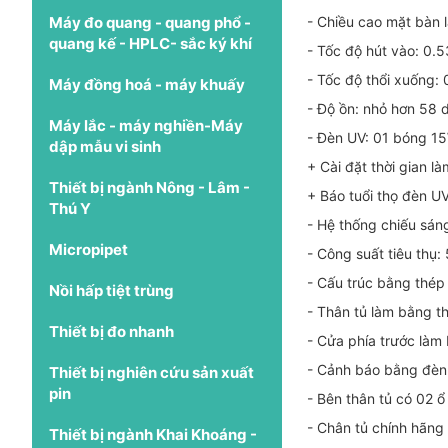
Máy đo quang - quang phổ -
- Chiều cao mặt bàn
quang kế - HPLC- sắc ký khí
- Tốc độ hút vào: 0.
- Tốc độ thổi xuống:
Máy đồng hoá - máy khuấy
- Độ ồn: nhỏ hơn 58 
Máy lắc - máy nghiền-Máy
- Đèn UV: 01 bóng 15
dập mẫu vi sinh
+ Cài đặt thời gian l
Thiết bị ngành Nông - Lâm -
+ Báo tuổi thọ đèn U
Thú Y
- Hệ thống chiếu sán
Micropipet
- Công suất tiêu thụ
- Cấu trúc bằng thép
Nồi hấp tiệt trùng
- Thân tủ làm bằng t
Thiết bị đo nhanh
- Cửa phía trước làm
- Cảnh báo bằng đèn 
Thiết bị nghiên cứu sản xuất
pin
- Bên thân tủ có 02 
- Chân tủ chính hãng
Thiết bị ngành Khai Khoáng -