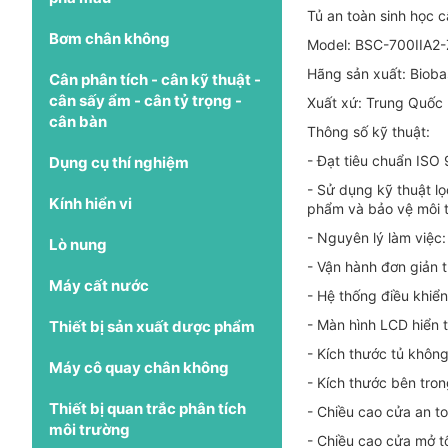
Tủ an toàn sinh học 
Bơm chân không
Model: BSC-700IIA2-
Hãng sản xuất: Biob
Cân phân tích - cân kỹ thuật -
cân sấy ẩm - cân tỷ trọng -
Xuất xứ: Trung Quốc
cân bàn
Thông số kỹ thuật:
- Đạt tiêu chuẩn ISO
Dụng cụ thí nghiệm
- Sử dụng kỹ thuật lọ
Kính hiển vi
phẩm và bảo vệ môi 
- Nguyên lý làm việc:
Lò nung
- Vận hành đơn giản 
Máy cất nước
- Hệ thống điều khiển
- Màn hình LCD hiển t
Thiết bị sản xuất dược phẩm
- Kích thước tủ khôn
Máy cô quay chân không
- Kích thước bên tro
Thiết bị quan trắc phân tích
- Chiều cao cửa an 
môi trường
- Chiều cao cửa mở t