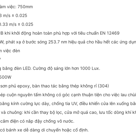
 làm việc: 750mm
53 m/s ± 0.025
 0.33 m/s ± 0.025
dB khi khởi động hoàn toàn phù hợp với tiêu chuẩn EN 12469
W, phát xạ ở bước sóng 253.7 nm hiệu quả cho hầu hết các ứng dụng
àm việc đèn
V
g bằng đèn LED. Cường độ sáng lớn hơn 1000 Lux.
: 500W
 sơn phủ epoxy, bàn thao tác bằng thép không rỉ (304)
hép cuộn nguyên tấm không có góc cạnh thuận tiện cho việc lau chù
 bằng kính cường lực dày, chống tia UV, điều khiển cửa lên xuống b
và chuông: khi cần thay bộ lọc, cửa mở quá cao, lưu tốc dòng khí 
ổ cắm điện có nắp đậy chống vô nước.
 có bánh xe dễ dàng di chuyển hoặc cố định.