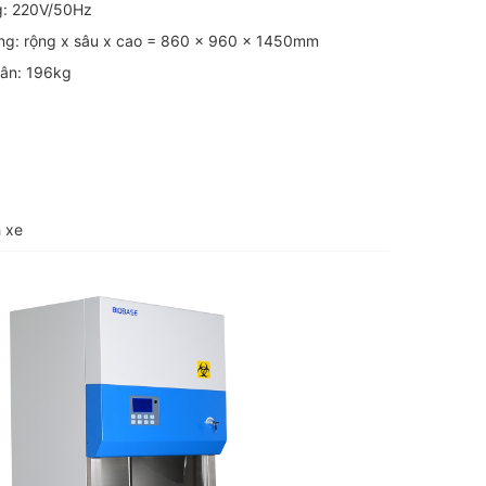
g: 220V/50Hz
àng: rộng x sâu x cao = 860 x 960 x 1450mm
hân: 196kg
 xe