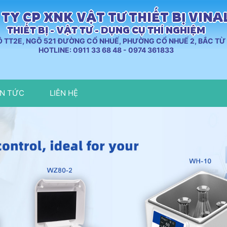
TY CP XNK VẬT TƯ THIẾT BỊ VIN
THIẾT BỊ - VẬT TƯ - DỤNG CỤ THÍ NGHIỆM
LÔ TT2E, NGÕ 521 ĐƯỜNG CỔ NHUẾ, PHƯỜNG CỔ NHUẾ 2, BẮC TỪ 
HOTLINE: 0911 33 68 48 - 0974 361833
IN TỨC
LIÊN HỆ