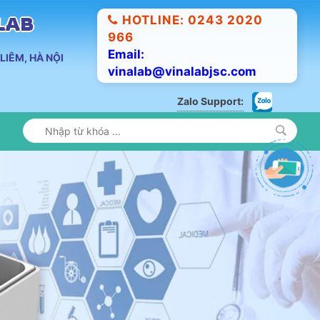
HOTLINE: 0243 2020
ALAB
966
Email:
LIÊM, HÀ NỘI
vinalab@vinalabjsc.com
Zalo Support: