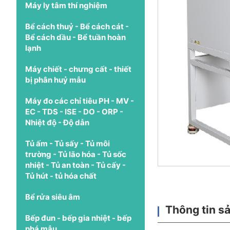
Máy ly tâm thí nghiệm
Bể cách thuỷ - Bể cách cát -
Bể cách dầu - Bể tuần hoàn
lạnh
Máy chiết - chưng cất - thiết
bị phân huỷ mẫu
Máy đo các chỉ tiêu PH - MV -
EC - TDS - ISE - DO - ORP -
Nhiệt độ - Độ dẫn
Tủ ấm - Tủ sấy - Tủ môi
trường - Tủ lão hóa - Tủ sốc
nhiệt - Tủ an toàn - Tủ cấy -
Tủ hút - tủ hóa chất
Bể rửa siêu âm
Thông tin s
Bếp đun - bếp gia nhiệt - bếp
phá mẫu