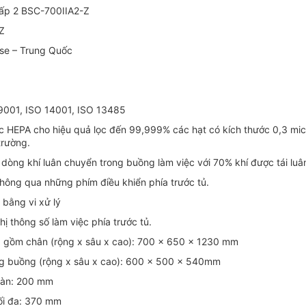
cấp 2 BSC-700IIA2-Z
Z
ase – Trung Quốc
 9001, ISO 14001, ISO 13485
c HEPA cho hiệu quả lọc đến 99,999% các hạt có kích thước 0,3 micr
trường.
 dòng khí luân chuyển trong buồng làm việc với 70% khí được tái luâ
thông qua những phím điều khiển phía trước tủ.
 bằng vi xử lý
hị thông số làm việc phía trước tủ.
g gồm chân (rộng x sâu x cao): 700 x 650 x 1230 mm
ng buồng (rộng x sâu x cao): 600 x 500 x 540mm
toàn: 200 mm
ối đa: 370 mm