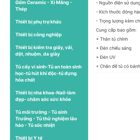
Gốm Ceramic - Xi Măng -
- Nguồn điện sử dụn
Thép
- Kích thước đóng h
- Trọng lượng kèm c
Thiết bị phụ trợ khác
Cung cấp bao gồm:
Thiết bị công nghiệp
+ Thân tủ chính
Thiết bị kiểm tra giấy, vải,
+ Đèn chiếu sáng
dệt, nhuộm, da giày
+ Đèn UV
+ Chân để tủ có bánh
Tủ cấy vi sinh-Tủ an toàn sinh
học-tủ hút khí độc-tủ đựng
hóa chất
Thiết bị nha khoa-Nail-làm
đẹp- chăm sóc sức khỏe
Tủ môi trường - Tủ sinh
Trưởng - Tủ thử nghiệm lão
háo - Tủ sốc nhiệt
Thiết bị Y tế