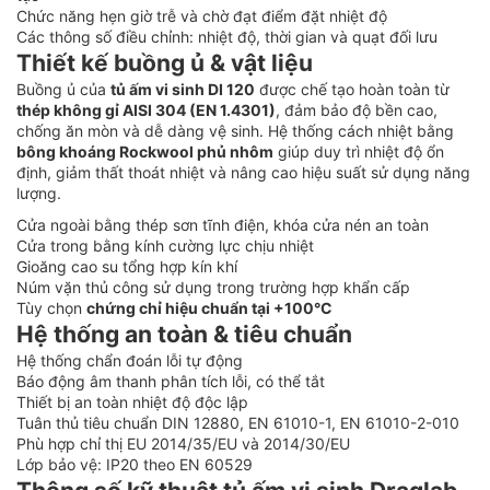
Chức năng hẹn giờ trễ và chờ đạt điểm đặt nhiệt độ
Các thông số điều chỉnh: nhiệt độ, thời gian và quạt đối lưu
Thiết kế buồng ủ & vật liệu
Buồng ủ của
tủ ấm vi sinh DI 120
được chế tạo hoàn toàn từ
thép không gỉ AISI 304 (EN 1.4301)
, đảm bảo độ bền cao,
chống ăn mòn và dễ dàng vệ sinh. Hệ thống cách nhiệt bằng
bông khoáng Rockwool phủ nhôm
giúp duy trì nhiệt độ ổn
định, giảm thất thoát nhiệt và nâng cao hiệu suất sử dụng năng
lượng.
Cửa ngoài bằng thép sơn tĩnh điện, khóa cửa nén an toàn
Cửa trong bằng kính cường lực chịu nhiệt
Gioăng cao su tổng hợp kín khí
Núm vặn thủ công sử dụng trong trường hợp khẩn cấp
Tùy chọn
chứng chỉ hiệu chuẩn tại +100°C
Hệ thống an toàn & tiêu chuẩn
Hệ thống chẩn đoán lỗi tự động
Báo động âm thanh phân tích lỗi, có thể tắt
Thiết bị an toàn nhiệt độ độc lập
Tuân thủ tiêu chuẩn DIN 12880, EN 61010-1, EN 61010-2-010
Phù hợp chỉ thị EU 2014/35/EU và 2014/30/EU
Lớp bảo vệ: IP20 theo EN 60529