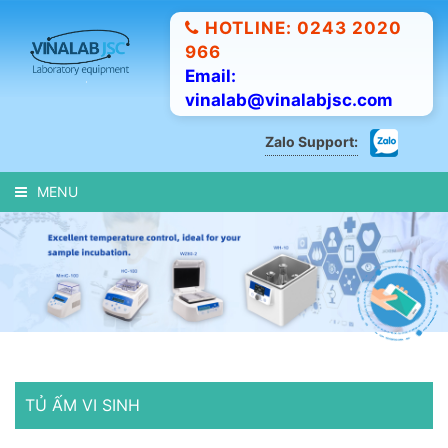
HOTLINE: 0243 2020
966
Email:
vinalab@vinalabjsc.com
Zalo Support:
MENU
TỦ ẤM VI SINH