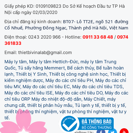
Giấy phép KD: 0109109823 Do Sở Kế hoạch Đầu tư TP Hà
Nội cấp ngày 02/03/2020
BT07- Lô TT2E, ngõ 521 đường
Địa chỉ đăng ký kinh doanh:
Cổ Nhuế, Phường Đông Ngạc, Thành phố Hà Nội, Việt Nam
Điện thoại: 0243 2020 966 - Hotline:
0911 33 68 48
/
0974
361833
Email: thietbivinalab@gmail.com
Máy ly tâm, Máy ly tâm Hettich-Đức, máy ly tâm Trung
Quốc, Tủ sấy hãng Memmert, Bể cách thủy, Bể tuần hoàn
lạnh, Thiết bị Y Sinh, Thiết bị công nghệ sinh học, Thiết bị
kiểm nghiệm dược, Máy đo các chỉ tiêu PH, Máy đo các chỉ
tiêu MV, Máy đo các chỉ tiêu EC, Máy đo các chỉ tiêu TDS,
Máy đo các chỉ tiêu ISE, Máy đo các chỉ tiêu DO, Máy đo các
chỉ tiêu ORP Máy đo nhiệt độ-độ dẫn, Máy Chiết, máy
chưng cất, thiết bị phân hủy mẫu, Tủ lạnh y tế,
thiết bị y tế,
thiết bị phòng thí nghiệm, vật tư phòng thí nghiệm, vật tư y
tế.
Follow Us: