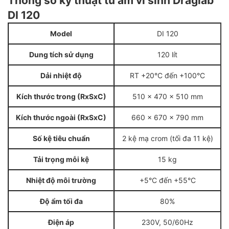
Thông số kỹ thuật tủ ấm vi sinh Draglab
DI 120
Model
DI 120
Dung tích sử dụng
120 lít
Dải nhiệt độ
RT +20°C đến +100°C
Kích thước trong (RxSxC)
510 x 470 x 510 mm
Kích thước ngoài (RxSxC)
660 x 670 x 790 mm
Số kệ tiêu chuẩn
2 kệ mạ crom (tối đa 11 kệ)
Tải trọng mỗi kệ
15 kg
Nhiệt độ môi trường
+5°C đến +55°C
Độ ẩm tối đa
80%
Điện áp
230V, 50/60Hz