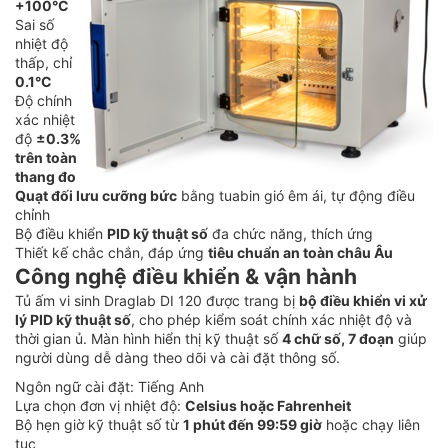
+100°C
Sai số
nhiệt độ
thấp, chỉ
0.1°C
Độ chính
xác nhiệt
độ
±0.3%
trên toàn
thang đo
Quạt đối lưu cưỡng bức
bằng tuabin gió êm ái, tự động điều
chỉnh
Bộ điều khiển
PID kỹ thuật số
đa chức năng, thích ứng
Thiết kế chắc chắn, đáp ứng
tiêu chuẩn an toàn châu Âu
Công nghệ điều khiển & vận hành
Tủ ấm vi sinh Draglab DI 120 được trang bị
bộ điều khiển vi xử
lý PID kỹ thuật số
, cho phép kiểm soát chính xác nhiệt độ và
thời gian ủ. Màn hình hiển thị kỹ thuật số
4 chữ số, 7 đoạn
giúp
người dùng dễ dàng theo dõi và cài đặt thông số.
Ngôn ngữ cài đặt: Tiếng Anh
Lựa chọn đơn vị nhiệt độ:
Celsius hoặc Fahrenheit
Bộ hẹn giờ kỹ thuật số từ
1 phút đến 99:59 giờ
hoặc chạy liên
tục