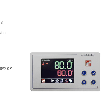
 ủ.
inh.
ngày giờ.