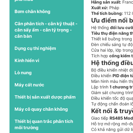
Hãng sản xuất:
Franc
Xuất xứ:
Pháp
Bơm chân không
Thể tích buồng:
112 l
Ưu điểm nổi b
Cân phân tích - cân kỹ thuật -
Hệ thống
đối lưu cư
cân sấy ẩm - cân tỷ trọng -
Tiêu thụ điện năng t
cân bàn
Thiết kế buồng tron
Đèn chiếu sáng tự độ
Dụng cụ thí nghiệm
Cửa hai lớp, lớp tro
Tích hợp
cổng kiểm 
Kính hiển vi
Hệ thống điề
Bộ điều khiển nhiệt 
Lò nung
Điều khiển
PID điện t
Màn hình màu hiển thị 
Máy cất nước
Lập trình
1 chương tr
Giám sát chương trìn
Thiết bị sản xuất dược phẩm
Điều khiển tốc độ quạ
Tự động chẩn đoán lỗi
Máy cô quay chân không
Kết nối & tru
Giao tiếp
RS485 Mod
Thiết bị quan trắc phân tích
Hỗ trợ mở rộng mô-
môi trường
Có khả năng gửi dữ l