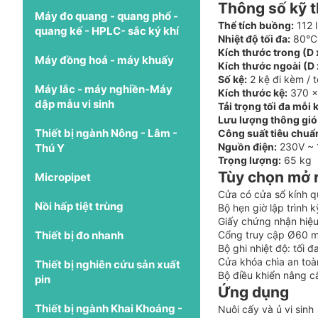
Thông số kỹ 
Máy đo quang - quang phổ -
Thể tích buồng:
112 l
quang kế - HPLC- sắc ký khí
Nhiệt độ tối đa:
80°C
Kích thước trong (D x
Máy đồng hoá - máy khuấy
Kích thước ngoài (D x
Số kệ:
2 kệ đi kèm / t
Máy lắc - máy nghiền-Máy
Kích thước kệ:
370 x
dập mẫu vi sinh
Tải trọng tối đa mỗi 
Lưu lượng thông gió
Thiết bị ngành Nông - Lâm -
Công suất tiêu chuẩ
Nguồn điện:
230V ~ 
Thú Y
Trọng lượng:
65 kg
Tùy chọn mở 
Micropipet
Cửa có cửa sổ kính q
Nồi hấp tiệt trùng
Bộ hẹn giờ lập trình 
Giấy chứng nhận hiệu
Thiết bị đo nhanh
Cổng truy cập Ø60 
Bộ ghi nhiệt độ: tối 
Cửa khóa chìa an toà
Thiết bị nghiên cứu sản xuất
Bộ điều khiển nâng 
pin
Ứng dụng
Thiết bị ngành Khai Khoáng -
Nuôi cấy và ủ vi sinh