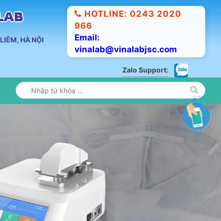
HOTLINE: 0243 2020
ALAB
966
Email:
LIÊM, HÀ NỘI
vinalab@vinalabjsc.com
Zalo Support: