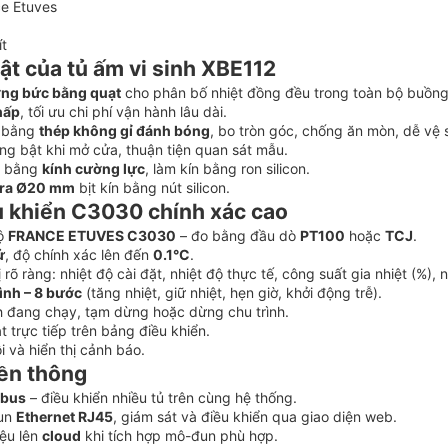
e Etuves
ít
ật của tủ ấm vi sinh XBE112
ỡng bức bằng quạt
cho phân bố nhiệt đồng đều trong toàn bộ buồng
hấp
, tối ưu chi phí vận hành lâu dài.
g bằng
thép không gỉ đánh bóng
, bo tròn góc, chống ăn mòn, dễ vệ s
ng bật khi mở cửa, thuận tiện quan sát mẫu.
ng bằng
kính cường lực
, làm kín bằng ron silicon.
tra Ø20 mm
bịt kín bằng nút silicon.
u khiển C3030 chính xác cao
độ
FRANCE ETUVES C3030
– đo bằng đầu dò
PT100
hoặc
TCJ
.
ử
, độ chính xác lên đến
0.1°C
.
rõ ràng: nhiệt độ cài đặt, nhiệt độ thực tế, công suất gia nhiệt (%), 
ình – 8 bước
(tăng nhiệt, giữ nhiệt, hẹn giờ, khởi động trễ).
h đang chạy, tạm dừng hoặc dừng chu trình.
t trực tiếp trên bảng điều khiển.
 và hiển thị cảnh báo.
yền thông
bus
– điều khiển nhiều tủ trên cùng hệ thống.
đun
Ethernet RJ45
, giám sát và điều khiển qua giao diện web.
iệu lên
cloud
khi tích hợp mô-đun phù hợp.