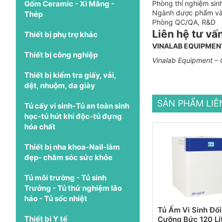
Gốm Ceramic - Xi Măng -
Phòng thí nghiệm sinh
Ngành dược phẩm và t
Thép
Phòng QC/QA, R&D
Liên hệ tư vấ
Thiết bị phụ trợ khác
VINALAB EQUIPMEN
Thiết bị công nghiệp
Vinalab Equipment – G
Thiết bị kiểm tra giấy, vải,
dệt, nhuộm, da giày
SẢN PHẨM LI
Tủ cấy vi sinh-Tủ an toàn sinh
học-tủ hút khí độc-tủ đựng
hóa chất
Thiết bị nha khoa-Nail-làm
đẹp- chăm sóc sức khỏe
Tủ môi trường - Tủ sinh
Trưởng - Tủ thử nghiệm lão
háo - Tủ sốc nhiệt
Tủ Ấm Vi Sinh Đối
Thiết bị Y tế
Cưỡng Bức 120 Lí