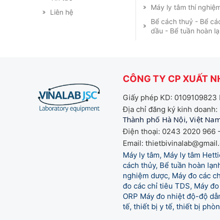
Máy ly tâm thí nghiệ
Liên hệ
Bể cách thuỷ - Bể cá
dầu - Bể tuần hoàn l
CÔNG TY CP XUẤT NH
Giấy phép KD: 0109109823 
Địa chỉ đăng ký kinh doanh:
Thành phố Hà Nội, Việt Na
Điện thoại: 0243 2020 966 -
Email: thietbivinalab@gmail
Máy ly tâm, Máy ly tâm Het
cách thủy, Bể tuần hoàn lạnh
nghiệm dược, Máy đo các chỉ
đo các chỉ tiêu TDS, Máy đo 
ORP Máy đo nhiệt độ-độ dẫn,
tế,
thiết bị y tế, thiết bị ph