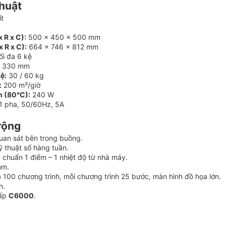
thuật
ít
 R x C):
500 x 450 x 500 mm
 R x C):
664 x 746 x 812 mm
ối đa 6 kệ
 330 mm
kệ:
30 / 60 kg
:
200 m³/giờ
n (80°C):
240 W
1 pha, 50/60Hz, 5A
rộng
uan sát bên trong buồng.
kỹ thuật số hàng tuần.
 chuẩn 1 điểm – 1 nhiệt độ từ nhà máy.
mm.
đa 100 chương trình, mỗi chương trình 25 bước, màn hình đồ họa lớn.
n.
cấp
C6000
.