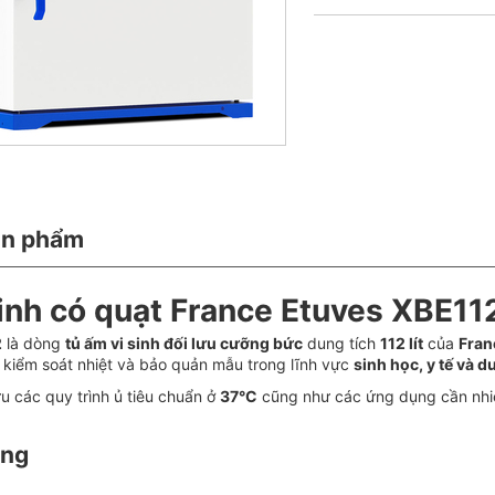
ản phẩm
inh có quạt France Etuves XBE112
2
là dòng
tủ ấm vi sinh đối lưu cưỡng bức
dung tích
112 lít
của
Fran
, kiểm soát nhiệt và bảo quản mẫu trong lĩnh vực
sinh học, y tế và 
ưu các quy trình ủ tiêu chuẩn ở
37°C
cũng như các ứng dụng cần nhiệ
ung