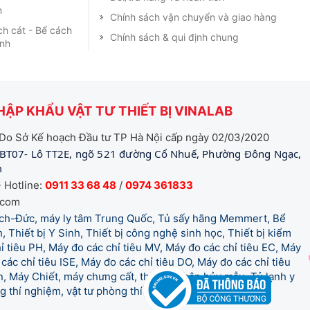
m
Chính sách vận chuyển và giao hàng
ch cát - Bể cách
Chính sách & qui định chung
ạnh
ẬP KHẨU VẬT TƯ THIẾT BỊ VINALAB
Do Sở Kế hoạch Đầu tư TP Hà Nội cấp ngày 02/03/2020
BT07- Lô TT2E, ngõ 521 đường Cổ Nhuế, Phường Đông Ngạc,
m
 Hotline:
0911 33 68 48
/
0974 361833
.com
tich-Đức, máy ly tâm Trung Quốc, Tủ sấy hãng Memmert, Bể
, Thiết bị Y Sinh, Thiết bị công nghệ sinh học, Thiết bị kiểm
 tiêu PH, Máy đo các chỉ tiêu MV, Máy đo các chỉ tiêu EC, Máy
các chỉ tiêu ISE, Máy đo các chỉ tiêu DO, Máy đo các chỉ tiêu
 Máy Chiết, máy chưng cất, thiết bị phân hủy mẫu, Tủ lạnh y
òng thí nghiệm, vật tư phòng thí nghiệm, vật tư y tế.