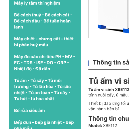
Máy ly tâm thí nghiệm
Bể cách thuỷ - Bể cách cát -
Bể cách dầu - Bể tuần hoàn
lạnh
Máy chiết - chưng cất - thiết
bị phân huỷ mẫu
Máy đo các chỉ tiêu PH - MV -
Thông tin s
EC - TDS - ISE - DO - ORP -
Nhiệt độ - Độ dẫn
Tủ ấm vi s
Tủ ấm - Tủ sấy - Tủ môi
trường - Tủ lão hóa - Tủ sốc
Tủ ấm vi sinh XBE11
nhiệt - Tủ an toàn - Tủ cấy -
trình nuôi cấy, ủ mẫu
Tủ hút - tủ hóa chất
Thiết bị đáp ứng tối 
vận hành bền bỉ.
Bể rửa siêu âm
Thông tin ch
Bếp đun - bếp gia nhiệt - bếp
Model:
XBE112
phá mẫu