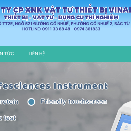
TY CP XNK VẬT TƯ THIẾT BỊ VIN
THIẾT BỊ - VẬT TƯ - DỤNG CỤ THÍ NGHIỆM
LÔ TT2E, NGÕ 521 ĐƯỜNG CỔ NHUẾ, PHƯỜNG CỔ NHUẾ 2, BẮC TỪ 
HOTLINE: 0911 33 68 48 - 0974 361833
IN TỨC
LIÊN HỆ