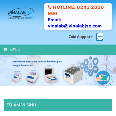
HOTLINE: 0243 2020
966
Email:
vinalab@vinalabjsc.com
Zalo Support:
MENU
TỦ ẤM VI SINH