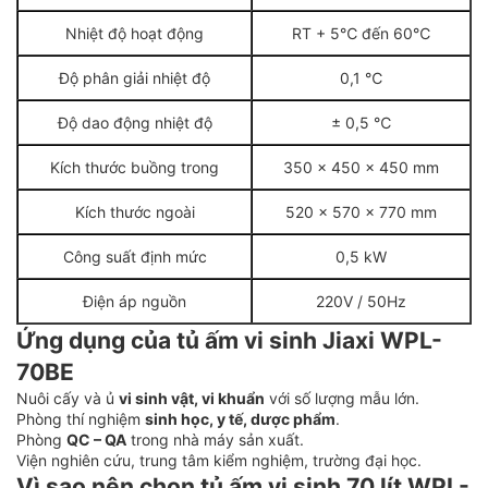
Nhiệt độ hoạt động
RT + 5℃ đến 60℃
Độ phân giải nhiệt độ
0,1 ℃
Độ dao động nhiệt độ
± 0,5 ℃
Kích thước buồng trong
350 x 450 x 450 mm
Kích thước ngoài
520 x 570 x 770 mm
Công suất định mức
0,5 kW
Điện áp nguồn
220V / 50Hz
Ứng dụng của tủ ấm vi sinh Jiaxi WPL-
70BE
Nuôi cấy và ủ
vi sinh vật, vi khuẩn
với số lượng mẫu lớn.
Phòng thí nghiệm
sinh học, y tế, dược phẩm
.
Phòng
QC – QA
trong nhà máy sản xuất.
Viện nghiên cứu, trung tâm kiểm nghiệm, trường đại học.
Vì sao nên chọn tủ ấm vi sinh 70 lít WPL-