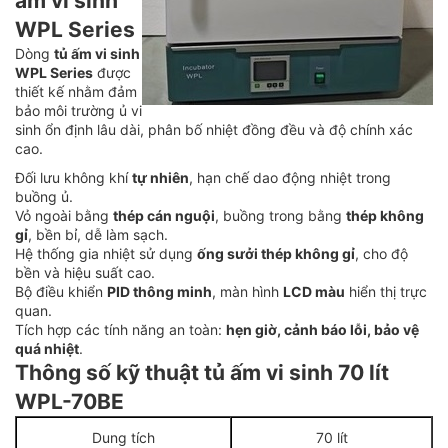
ấm vi sinh
WPL Series
Dòng
tủ ấm vi sinh
WPL Series
được
thiết kế nhằm đảm
bảo môi trường ủ vi
sinh ổn định lâu dài, phân bố nhiệt đồng đều và độ chính xác
cao.
Đối lưu không khí
tự nhiên
, hạn chế dao động nhiệt trong
buồng ủ.
Vỏ ngoài bằng
thép cán nguội
, buồng trong bằng
thép không
gỉ
, bền bỉ, dễ làm sạch.
Hệ thống gia nhiệt sử dụng
ống sưởi thép không gỉ
, cho độ
bền và hiệu suất cao.
Bộ điều khiển
PID thông minh
, màn hình
LCD màu
hiển thị trực
quan.
Tích hợp các tính năng an toàn:
hẹn giờ, cảnh báo lỗi, bảo vệ
quá nhiệt
.
Thông số kỹ thuật tủ ấm vi sinh 70 lít
WPL-70BE
Dung tích
70 lít