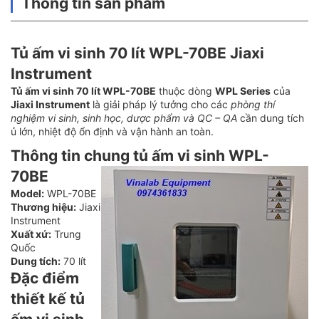
Thông tin sản phẩm
Tủ ấm vi sinh 70 lít WPL-70BE Jiaxi
Instrument
Tủ ấm vi sinh 70 lít WPL-70BE
thuộc dòng
WPL Series
của
Jiaxi Instrument
là giải pháp lý tưởng cho các
phòng thí
nghiệm vi sinh, sinh học, dược phẩm và QC – QA
cần dung tích
ủ lớn, nhiệt độ ổn định và vận hành an toàn.
Thông tin chung tủ ấm vi sinh WPL-
70BE
Model:
WPL-70BE
Thương hiệu:
Jiaxi
Instrument
Xuất xứ:
Trung
Quốc
Dung tích:
70 lít
Đặc điểm
thiết kế tủ