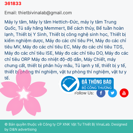
361833
Email: thietbivinalab@gmail.com
Máy ly tâm, Máy ly tâm Hettich-Đức, máy ly tâm Trung
Quốc, Tủ sấy hãng Memmert, Bể cách thủy, Bể tuần hoàn
lạnh, Thiết bị Y Sinh, Thiết bị công nghệ sinh học, Thiết bị
kiểm nghiệm dược, Máy đo các chỉ tiêu PH, Máy đo các chỉ
tiêu MV, Máy đo các chỉ tiêu EC, Máy đo các chỉ tiêu TDS,
Máy đo các chỉ tiêu ISE, Máy đo các chỉ tiêu DO, Máy đo các
chỉ tiêu ORP Máy đo nhiệt độ-độ dẫn, Máy Chiết, máy
chưng cất, thiết bị phân hủy mẫu, Tủ lạnh y tế,
thiết bị y tế,
thiết bị phòng thí nghiệm, vật tư phòng thí nghiệm, vật tư y
tế.
Follow Us:
© Bản quyền thuộc về Công ty CP XNK Vật Tư Thiết Bị VinaLab.
Designed
by D&N advertising