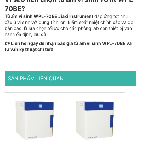
70BE?
Tủ ấm vi sinh WPL-70BE Jiaxi Instrument
đáp ứng tốt nhu
cầu ủ vi sinh với dung tích lớn, kiểm soát nhiệt chính xác và độ
bền cao, là lựa chọn tối ưu cho các phòng lab cần thiết bị vận
hành ổn định, lâu dài.
👉 Liên hệ ngay để nhận báo giá tủ ấm vi sinh WPL-70BE và
tư vấn kỹ thuật chi tiết!
SẢN PHẨM LIÊN QUAN