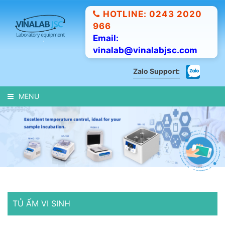
HOTLINE: 0243 2020
966
Email:
vinalab@vinalabjsc.com
Zalo Support:
MENU
TỦ ẤM VI SINH