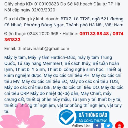
Giấy phép KD: 0109109823 Do Sở Kế hoạch Đầu tư TP Hà
Nội cấp ngày 02/03/2020
BT07- Lô TT2E, ngõ 521 đường
Địa chỉ đăng ký kinh doanh:
Cổ Nhuế, Phường Đông Ngạc, Thành phố Hà Nội, Việt Nam
Điện thoại: 0243 2020 966 - Hotline:
0911 33 68 48
/
0974
361833
Email: thietbivinalab@gmail.com
Máy ly tâm, Máy ly tâm Hettich-Đức, máy ly tâm Trung
Quốc, Tủ sấy hãng Memmert, Bể cách thủy, Bể tuần hoàn
lạnh, Thiết bị Y Sinh, Thiết bị công nghệ sinh học, Thiết bị
kiểm nghiệm dược, Máy đo các chỉ tiêu PH, Máy đo các chỉ
tiêu MV, Máy đo các chỉ tiêu EC, Máy đo các chỉ tiêu TDS,
Máy đo các chỉ tiêu ISE, Máy đo các chỉ tiêu DO, Máy đo các
chỉ tiêu ORP Máy đo nhiệt độ-độ dẫn, Máy Chiết, máy
chưng cất, thiết bị phân hủy mẫu, Tủ lạnh y tế,
thiết bị y tế,
thiết bị phòng thí nghiệm, vật tư phòng thí nghiệm, vật tư y
tế.
Follow Us: