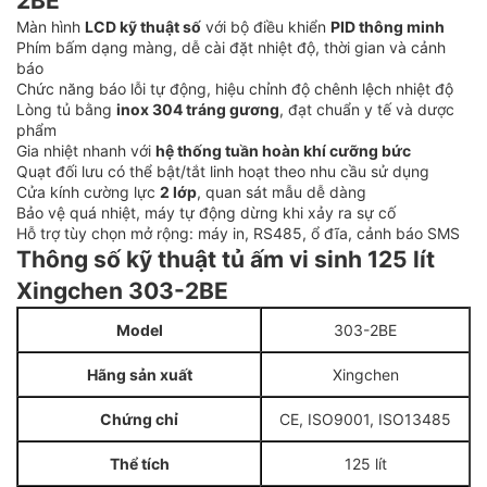
2BE
Màn hình
LCD kỹ thuật số
với bộ điều khiển
PID thông minh
Phím bấm dạng màng, dễ cài đặt nhiệt độ, thời gian và cảnh
báo
Chức năng báo lỗi tự động, hiệu chỉnh độ chênh lệch nhiệt độ
Lòng tủ bằng
inox 304 tráng gương
, đạt chuẩn y tế và dược
phẩm
Gia nhiệt nhanh với
hệ thống tuần hoàn khí cưỡng bức
Quạt đối lưu có thể bật/tắt linh hoạt theo nhu cầu sử dụng
Cửa kính cường lực
2 lớp
, quan sát mẫu dễ dàng
Bảo vệ quá nhiệt, máy tự động dừng khi xảy ra sự cố
Hỗ trợ tùy chọn mở rộng: máy in, RS485, ổ đĩa, cảnh báo SMS
Thông số kỹ thuật tủ ấm vi sinh 125 lít
Xingchen 303-2BE
Model
303-2BE
Hãng sản xuất
Xingchen
Chứng chỉ
CE, ISO9001, ISO13485
Thể tích
125 lít