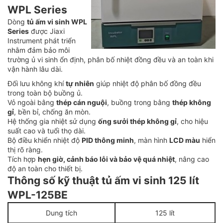
WPL Series
Dòng
tủ ấm vi sinh WPL
Series
được Jiaxi
Instrument phát triển
nhằm đảm bảo môi
trường ủ vi sinh ổn định, phân bố nhiệt đồng đều và an toàn khi
vận hành lâu dài.
Đối lưu không khí
tự nhiên
giúp nhiệt độ phân bố đồng đều
trong toàn bộ buồng ủ.
Vỏ ngoài bằng
thép cán nguội
, buồng trong bằng
thép không
gỉ
, bền bỉ, chống ăn mòn.
Hệ thống gia nhiệt sử dụng
ống sưởi thép không gỉ
, cho hiệu
suất cao và tuổi thọ dài.
Bộ điều khiển nhiệt độ
PID thông minh
, màn hình
LCD màu
hiển
thị rõ ràng.
Tích hợp
hẹn giờ, cảnh báo lỗi và bảo vệ quá nhiệt
, nâng cao
độ an toàn cho thiết bị.
Thông số kỹ thuật tủ ấm vi sinh 125 lít
WPL-125BE
Dung tích
125 lít