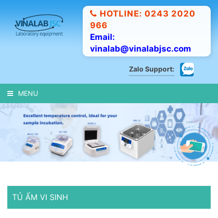
HOTLINE: 0243 2020
966
Email:
vinalab@vinalabjsc.com
Zalo Support:
MENU
TỦ ẤM VI SINH