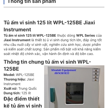
Thông tin sản phẩm
Tủ ấm vi sinh 125 lít WPL-125BE Jiaxi
Instrument
Tủ ấm vi sinh 125 lít WPL-125BE
thuộc dòng
WPL Series
của
Jiaxi Instrument
là thiết bị ủ vi sinh dung tích lớn, đáp ứng tốt
nhu cầu
nuôi cấy vi sinh vật, nghiên cứu sinh học, dược phẩm
và kiểm soát chất lượng
. Sản phẩm nổi bật với khả năng kiểm
soát nhiệt độ chính xác, vận hành ổn định và độ bền cao.
Thông tin chung tủ ấm vi sinh WPL-
125BE
Model:
WPL-125BE
Thương hiệu:
Jiaxi
Instrument
Xuất xứ:
Trung Quốc
Dung tích:
125 lít
Đặc điểm thiết
kế tủ ấm vi sinh