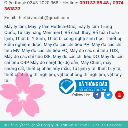
Điện thoại: 0243 2020 966 - Hotline:
0911 33 68 48
/
0974
361833
Email: thietbivinalab@gmail.com
Máy ly tâm, Máy ly tâm Hettich-Đức, máy ly tâm Trung
Quốc, Tủ sấy hãng Memmert, Bể cách thủy, Bể tuần hoàn
lạnh, Thiết bị Y Sinh, Thiết bị công nghệ sinh học, Thiết bị
kiểm nghiệm dược, Máy đo các chỉ tiêu PH, Máy đo các chỉ
tiêu MV, Máy đo các chỉ tiêu EC, Máy đo các chỉ tiêu TDS,
Máy đo các chỉ tiêu ISE, Máy đo các chỉ tiêu DO, Máy đo các
chỉ tiêu ORP Máy đo nhiệt độ-độ dẫn, Máy Chiết, máy
chưng cất, thiết bị phân hủy mẫu, Tủ lạnh y tế,
thiết bị y tế,
thiết bị phòng thí nghiệm, vật tư phòng thí nghiệm, vật tư y
tế.
Follow Us:
© Bản quyền thuộc về Công ty CP XNK Vật Tư Thiết Bị VinaLab.
Designed