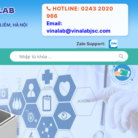
HOTLINE: 0243 2020
ALAB
966
Email:
LIÊM, HÀ NỘI
vinalab@vinalabjsc.com
Zalo Support: