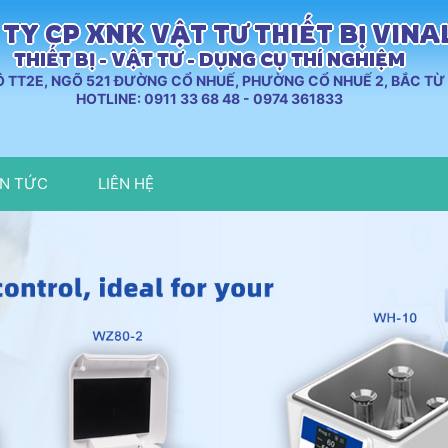
TY CP XNK VẬT TƯ THIẾT BỊ VIN
THIẾT BỊ - VẬT TƯ - DỤNG CỤ THÍ NGHIỆM
LÔ TT2E, NGÕ 521 ĐƯỜNG CỔ NHUẾ, PHƯỜNG CỔ NHUẾ 2, BẮC TỪ 
HOTLINE: 0911 33 68 48 - 0974 361833
IN TỨC
LIÊN HỆ