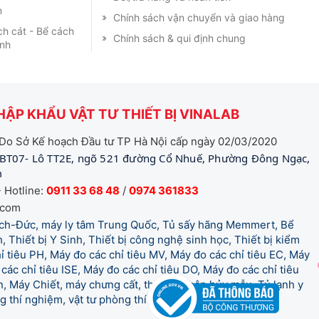
m
Chính sách vận chuyển và giao hàng
ch cát - Bể cách
Chính sách & qui định chung
ạnh
ẬP KHẨU VẬT TƯ THIẾT BỊ VINALAB
Do Sở Kế hoạch Đầu tư TP Hà Nội cấp ngày 02/03/2020
BT07- Lô TT2E, ngõ 521 đường Cổ Nhuế, Phường Đông Ngạc,
m
 Hotline:
0911 33 68 48
/
0974 361833
.com
tich-Đức, máy ly tâm Trung Quốc, Tủ sấy hãng Memmert, Bể
, Thiết bị Y Sinh, Thiết bị công nghệ sinh học, Thiết bị kiểm
 tiêu PH, Máy đo các chỉ tiêu MV, Máy đo các chỉ tiêu EC, Máy
các chỉ tiêu ISE, Máy đo các chỉ tiêu DO, Máy đo các chỉ tiêu
 Máy Chiết, máy chưng cất, thiết bị phân hủy mẫu, Tủ lạnh y
òng thí nghiệm, vật tư phòng thí nghiệm, vật tư y tế.