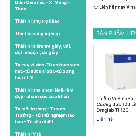
Gốm Ceramic - Xi Măng -
👉 Liên hệ ngay Vina
Thép
Thiết bị phụ trợ khác
SẢN PHẨM LI
Thiết bị công nghiệp
Thiết bị kiểm tra giấy, vải,
dệt, nhuộm, da giày
Tủ cấy vi sinh-Tủ an toàn sinh
học-tủ hút khí độc-tủ đựng
hóa chất
Thiết bị nha khoa-Nail-làm
đẹp- chăm sóc sức khỏe
Tủ Ấm Vi Sinh Đối
Cưỡng Bức 120 Lí
Tủ môi trường - Tủ sinh
Draglab TI 120
Trưởng - Tủ thử nghiệm lão
Liên hệ
háo - Tủ sốc nhiệt
Thiết bị Y tế