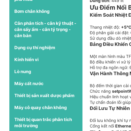
Dung tích:
449 lít
Ưu Điểm Nổi
Bơm chân không
Kiểm Soát Nhiệt 
Cân phân tích - cân kỹ thuật -
Thang nhiệt độ:
+5°C
cân sấy ẩm - cân tỷ trọng -
Độ phân giải cài đặt:
cân bàn
Sử dụng đầu dò nhiệ
Bảng Điều Khiển 
Dụng cụ thí nghiệm
Một màn hình màu TF
Kính hiển vi
Bộ điều khiển vi xử l
Hỗ trợ đa ngôn ngữ: 
Lò nung
Vận Hành Thông M
Máy cất nước
Bộ đếm thời gian cài
Chức năng
setpoint
Thiết bị sản xuất dược phẩm
Hiệu chuẩn linh hoạt v
Tự chẩn đoán lỗi giú
Máy cô quay chân không
Đối Lưu Tự Nhiên
Thiết bị quan trắc phân tích
Đối lưu không khí tự
môi trường
Cổng kết nối
Etherne