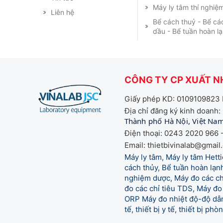
Máy ly tâm thí nghiệ
Liên hệ
Bể cách thuỷ - Bể cá
dầu - Bể tuần hoàn l
CÔNG TY CP XUẤT NH
Giấy phép KD: 0109109823 
Địa chỉ đăng ký kinh doanh:
Thành phố Hà Nội, Việt Na
Điện thoại: 0243 2020 966 -
Email: thietbivinalab@gmail
Máy ly tâm, Máy ly tâm Het
cách thủy, Bể tuần hoàn lạnh
nghiệm dược, Máy đo các chỉ
đo các chỉ tiêu TDS, Máy đo 
ORP Máy đo nhiệt độ-độ dẫn,
tế,
thiết bị y tế, thiết bị ph