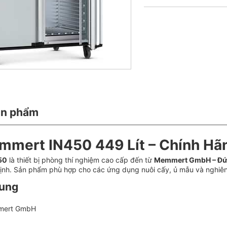
ản phẩm
mert IN450 449 Lít – Chính Hã
50
là thiết bị phòng thí nghiệm cao cấp đến từ
Memmert GmbH – Đ
ịnh. Sản phẩm phù hợp cho các ứng dụng nuôi cấy, ủ mẫu và nghiê
hung
ert GmbH