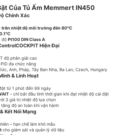
 Bật Của Tủ Ấm Memmert IN450
Độ Chính Xác
 trên nhiệt độ môi trường đến 80°C
0.1°C
t độ
Pt100 DIN Class A
ControlCOCKPIT Hiện Đại
T độ phân giải cao
ý PID đa chức năng
Đức, Anh, Pháp, Tây Ban Nha, Ba Lan, Czech, Hungary
inh & Linh Hoạt
 đặt từ 1 phút đến 99 ngày
WAIT
– chỉ bắt đầu tính thời gian khi đạt nhiệt độ cài đặt
ới 3 giá trị nhiệt độ lựa chọn
p tăng độ an toàn khi vận hành
 & Kết Nối Mạng
 nhiên – hạn chế làm khô mẫu
t
cho giám sát và quản lý dữ liệu