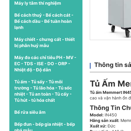
Máy ly tâm thí nghiệm
Bể cách thuỷ - Bể cách cát -
Bể cách dầu - Bể tuần hoàn
lạnh
Máy chiết - chưng cất - thiết
bị phân huỷ mẫu
Máy đo các chỉ tiêu PH - MV -
EC - TDS - ISE - DO - ORP -
Thông tin s
Nhiệt độ - Độ dẫn
Tủ Ấm Mem
Tủ ấm - Tủ sấy - Tủ môi
trường - Tủ lão hóa - Tủ sốc
Tủ ấm Memmert IN4
nhiệt - Tủ an toàn - Tủ cấy -
cao và vận hành ổn đ
Tủ hút - tủ hóa chất
Thông Tin C
Bể rửa siêu âm
Model:
IN450
Hãng sản xuất:
Memm
Bếp đun - bếp gia nhiệt - bếp
Xuất xứ:
Đức
phá mẫu