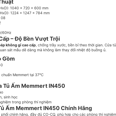
Thuật
xHxD): 1040 x 720 x 600 mm
xHxD): 1224 x 1247 x 784 mm
: 08
2
0/60Hz
Cấp – Độ Bền Vượt Trội
hép không gỉ cao cấp
, chống trầy xước, bền bỉ theo thời gian. Cửa t
quan sát mẫu dễ dàng mà không làm thay đổi nhiệt độ buồng ủ.
o Gồm
50
u chuẩn Memmert tại 37°C
a Tủ Ấm Memmert IN450
ào
h, sinh học
nghiệm trong phòng thí nghiệm
 Tủ Ấm Memmert IN450 Chính Hãng
hối chính hãng, đầy đủ CO-CQ, phù hợp cho các phòng thí nghiệm 