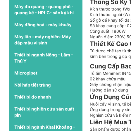
Thông Số Kỹ 
Máy đo quang - quang phổ -
Kích thước trong (W
quang kế - HPLC- sắc ký khí
Kích thước ngoài (W
Số gờ để khay tối đa
Máy đồng hoá - máy khuấy
Số khay cung cấp: 0
Công suất: 1800W
Máy lắc - máy nghiền-Máy
Nguồn điện: 230V, 5
dập mẫu vi sinh
Thiết Kế Cao 
Tủ được chế tạo từ
t
Thiết bị ngành Nông - Lâm -
kính bên trong giúp 
Thú Y
Cung Cấp Ba
Micropipet
Tủ ấm Memmert IN4
02 khay chứa mẫu
Giấy chứng nhận hiệ
Nồi hấp tiệt trùng
Hướng dẫn sử dụng
Ứng Dụng Củ
Thiết bị đo nhanh
Nuôi cấy vi sinh, tế b
Thiết bị nghiên cứu sản xuất
Ứng dụng trong y sin
pin
Nghiên cứu và kiểm 
Liên Hệ Mua
Thiết bị ngành Khai Khoáng -
Sản phẩm được phân p