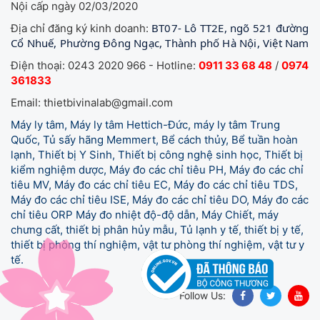
Nội cấp ngày 02/03/2020
BT07- Lô TT2E, ngõ 521 đường
Địa chỉ đăng ký kinh doanh:
Cổ Nhuế, Phường Đông Ngạc, Thành phố Hà Nội, Việt Nam
Điện thoại: 0243 2020 966 - Hotline:
0911 33 68 48
/
0974
361833
Email: thietbivinalab@gmail.com
Máy ly tâm, Máy ly tâm Hettich-Đức, máy ly tâm Trung
Quốc, Tủ sấy hãng Memmert, Bể cách thủy, Bể tuần hoàn
lạnh, Thiết bị Y Sinh, Thiết bị công nghệ sinh học, Thiết bị
kiểm nghiệm dược, Máy đo các chỉ tiêu PH, Máy đo các chỉ
tiêu MV, Máy đo các chỉ tiêu EC, Máy đo các chỉ tiêu TDS,
Máy đo các chỉ tiêu ISE, Máy đo các chỉ tiêu DO, Máy đo các
chỉ tiêu ORP Máy đo nhiệt độ-độ dẫn, Máy Chiết, máy
chưng cất, thiết bị phân hủy mẫu, Tủ lạnh y tế,
thiết bị y tế,
thiết bị phòng thí nghiệm, vật tư phòng thí nghiệm, vật tư y
tế.
Follow Us: