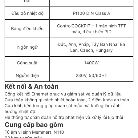
đặt
Đầu dò nhiệt độ
Pt100 DIN Class A
ControlCOCKPIT – 1 màn hình TFT
Bảng điều khiển
màu, điều khiển PID
Đức, Anh, Pháp, Tây Ban Nha, Ba
Ngôn ngữ
Lan, Czech, Hungary
Công suất
1400W
Nguồn điện
230V, 50/60Hz
Kết nối & An toàn
Cổng kết nối Ethernet phục vụ giám sát và quản lý dữ liệu
Cửa thép không gỉ cách nhiệt hoàn toàn, 2 điểm khóa an toàn
Cửa kính bên trong giúp quan sát mẫu mà không làm ảnh
hưởng nhiệt độ
Hệ thống tự chẩn đoán hỗ trợ phát hiện và xử lý lỗi kịp thời
Cung cấp bao gồm
Tủ ấm vi sinh Memmert IN110
02 khay chứa mẫu