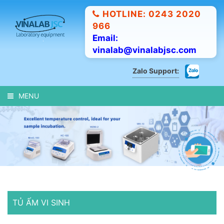
HOTLINE: 0243 2020
966
Email:
vinalab@vinalabjsc.com
Zalo Support:
MENU
TỦ ẤM VI SINH