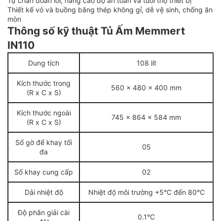
Tự chẩn đoán lỗi, nâng cao độ an toàn và tuổi thọ thiết bị
Thiết kế vỏ và buồng bằng thép không gỉ, dễ vệ sinh, chống ăn
mòn
Thông số kỹ thuật Tủ Ấm Memmert
IN110
Dung tích
108 lít
Kích thước trong
560 x 480 x 400 mm
(R x C x S)
Kích thước ngoài
745 x 864 x 584 mm
(R x C x S)
Số gờ để khay tối
05
đa
Số khay cung cấp
02
Dải nhiệt độ
Nhiệt độ môi trường +5°C đến 80°C
Độ phân giải cài
0.1°C