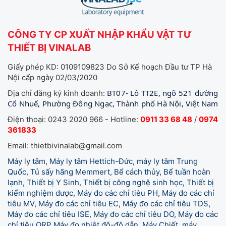
CÔNG TY CP XUẤT NHẬP KHẨU VẬT TƯ
THIẾT BỊ VINALAB
Giấy phép KD: 0109109823 Do Sở Kế hoạch Đầu tư TP Hà
Nội cấp ngày 02/03/2020
BT07- Lô TT2E, ngõ 521 đường
Địa chỉ đăng ký kinh doanh:
Cổ Nhuế, Phường Đông Ngạc, Thành phố Hà Nội, Việt Nam
Điện thoại: 0243 2020 966 - Hotline:
0911 33 68 48
/
0974
361833
Email: thietbivinalab@gmail.com
Máy ly tâm, Máy ly tâm Hettich-Đức, máy ly tâm Trung
Quốc, Tủ sấy hãng Memmert, Bể cách thủy, Bể tuần hoàn
lạnh, Thiết bị Y Sinh, Thiết bị công nghệ sinh học, Thiết bị
kiểm nghiệm dược, Máy đo các chỉ tiêu PH, Máy đo các chỉ
tiêu MV, Máy đo các chỉ tiêu EC, Máy đo các chỉ tiêu TDS,
Máy đo các chỉ tiêu ISE, Máy đo các chỉ tiêu DO, Máy đo các
chỉ tiêu ORP Máy đo nhiệt độ-độ dẫn, Máy Chiết, máy