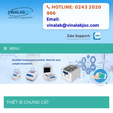
HOTLINE: 0243 2020
966
Email:
vinalab@vinalabjsc.com
Zalo Support:
MENU
THIẾT BỊ CHƯNG CẤT