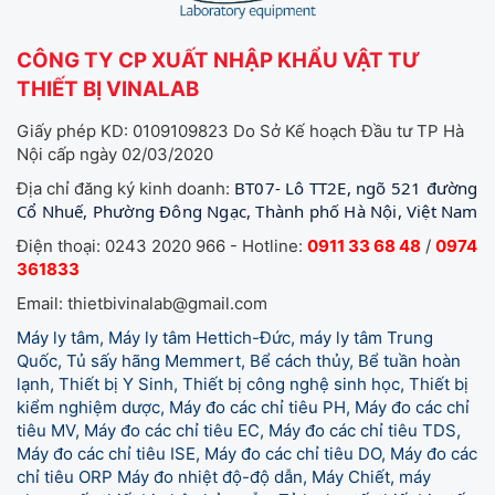
CÔNG TY CP XUẤT NHẬP KHẨU VẬT TƯ
THIẾT BỊ VINALAB
Giấy phép KD: 0109109823 Do Sở Kế hoạch Đầu tư TP Hà
Nội cấp ngày 02/03/2020
BT07- Lô TT2E, ngõ 521 đường
Địa chỉ đăng ký kinh doanh:
Cổ Nhuế, Phường Đông Ngạc, Thành phố Hà Nội, Việt Nam
Điện thoại: 0243 2020 966 - Hotline:
0911 33 68 48
/
0974
361833
Email: thietbivinalab@gmail.com
Máy ly tâm, Máy ly tâm Hettich-Đức, máy ly tâm Trung
Quốc, Tủ sấy hãng Memmert, Bể cách thủy, Bể tuần hoàn
lạnh, Thiết bị Y Sinh, Thiết bị công nghệ sinh học, Thiết bị
kiểm nghiệm dược, Máy đo các chỉ tiêu PH, Máy đo các chỉ
tiêu MV, Máy đo các chỉ tiêu EC, Máy đo các chỉ tiêu TDS,
Máy đo các chỉ tiêu ISE, Máy đo các chỉ tiêu DO, Máy đo các
chỉ tiêu ORP Máy đo nhiệt độ-độ dẫn, Máy Chiết, máy