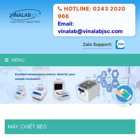
HOTLINE: 0243 2020
966
Email:
vinalab@vinalabjsc.com
Zalo Support:
MENU
MÁY CHIẾT BÉO