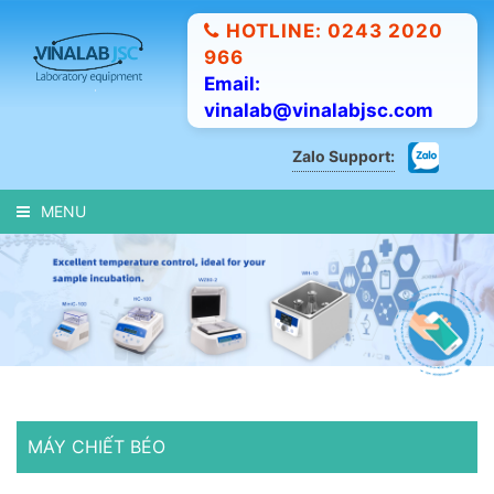
HOTLINE: 0243 2020
966
Email:
vinalab@vinalabjsc.com
Zalo Support:
MENU
MÁY CHIẾT BÉO