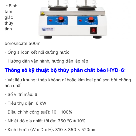
- Bình
tam
giác
thủy
tinh
borosilicate 500ml
- Ống silicon kết nối đường nước
- Hướng dẫn vận hành, hướng dẫn lắp ráp.
Thông số kỹ thuật bộ thủy phân chất béo HYD-6:
- Vật liệu khung: thép không gỉ hoặc kim loại phủ sơn bột chống
hóa chất
- Số vị trí mẫu: 6
- Tiêu thụ điện: 6 kW
- Điều chỉnh công suất: 10 – 100%
- Nhiệt độ gia nhiệt tối đa: 350 °С ± 10%
- Kích thước (W х D х H): 810 x 350 x 520mm