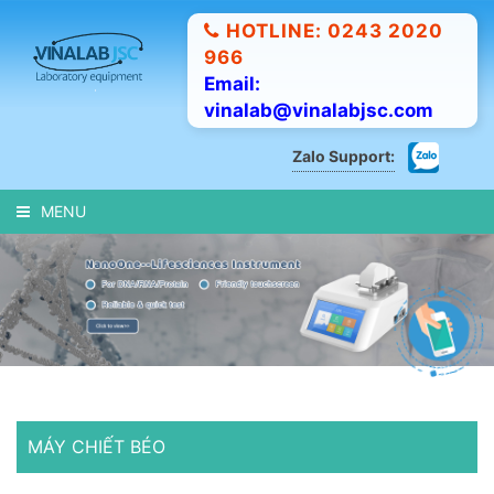
HOTLINE: 0243 2020
966
Email:
vinalab@vinalabjsc.com
Zalo Support:
MENU
MÁY CHIẾT BÉO