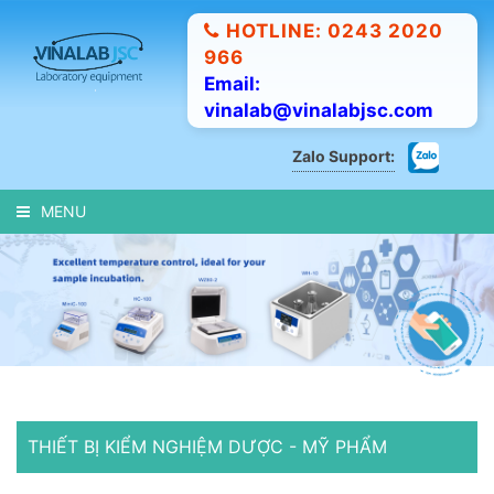
HOTLINE: 0243 2020
966
Email:
vinalab@vinalabjsc.com
Zalo Support:
MENU
THIẾT BỊ KIỂM NGHIỆM DƯỢC - MỸ PHẨM