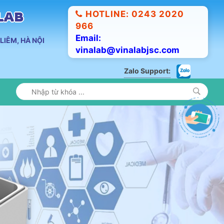
HOTLINE: 0243 2020
ALAB
966
Email:
LIÊM, HÀ NỘI
vinalab@vinalabjsc.com
Zalo Support: