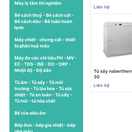
Máy ly tâm thí nghiệm
Liên hệ
Bể cách thuỷ - Bể cách cát -
Bể cách dầu - Bể tuần hoàn
lạnh
Máy chiết - chưng cất - thiết
bị phân huỷ mẫu
Máy đo các chỉ tiêu PH - MV -
EC - TDS - ISE - DO - ORP -
Nhiệt độ - Độ dẫn
Tủ sấy naberther
30
Tủ ấm - Tủ sấy - Tủ môi
Liên hệ
trường - Tủ lão hóa - Tủ sốc
nhiệt - Tủ an toàn - Tủ cấy -
Tủ hút - tủ hóa chất
Bể rửa siêu âm
Bếp đun - bếp gia nhiệt - bếp
phá mẫu