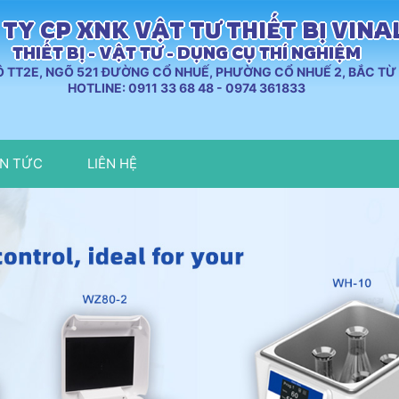
TY CP XNK VẬT TƯ THIẾT BỊ VIN
THIẾT BỊ - VẬT TƯ - DỤNG CỤ THÍ NGHIỆM
LÔ TT2E, NGÕ 521 ĐƯỜNG CỔ NHUẾ, PHƯỜNG CỔ NHUẾ 2, BẮC TỪ 
HOTLINE: 0911 33 68 48 - 0974 361833
IN TỨC
LIÊN HỆ