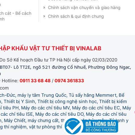
m
Chính sách vận chuyển và giao hàng
ch cát - Bể cách
Chính sách & qui định chung
ạnh
ẬP KHẨU VẬT TƯ THIẾT BỊ VINALAB
Do Sở Kế hoạch Đầu tư TP Hà Nội cấp ngày 02/03/2020
BT07- Lô TT2E, ngõ 521 đường Cổ Nhuế, Phường Đông Ngạc,
m
 Hotline:
0911 33 68 48
/
0974 361833
.com
tich-Đức, máy ly tâm Trung Quốc, Tủ sấy hãng Memmert, Bể
, Thiết bị Y Sinh, Thiết bị công nghệ sinh học, Thiết bị kiểm
 tiêu PH, Máy đo các chỉ tiêu MV, Máy đo các chỉ tiêu EC, Máy
các chỉ tiêu ISE, Máy đo các chỉ tiêu DO, Máy đo các chỉ tiêu
 Máy Chiết, máy chưng cất, thiết bị phân hủy mẫu, Tủ lạnh y
òng thí nghiệm, vật tư phòng thí nghiệm, vật tư y tế.