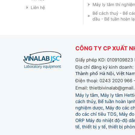
Máy ly tâm thí nghiệ
Liên hệ
Bể cách thuỷ - Bể cá
dầu - Bể tuần hoàn l
CÔNG TY CP XUẤT NH
Giấy phép KD: 0109109823 
Địa chỉ đăng ký kinh doanh:
Thành phố Hà Nội, Việt Na
Điện thoại: 0243 2020 966 -
Email: thietbivinalab@gmail
Máy ly tâm, Máy ly tâm Het
cách thủy, Bể tuần hoàn lạnh
nghiệm dược, Máy đo các chỉ
đo các chỉ tiêu TDS, Máy đo 
ORP Máy đo nhiệt độ-độ dẫn,
tế,
thiết bị y tế, thiết bị ph