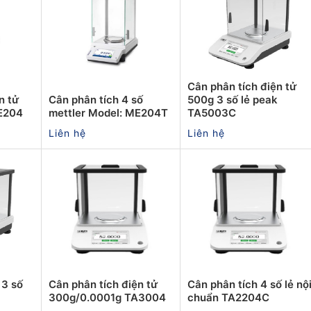
Cân phân tích điện tử
n tử
Cân phân tích 4 số
500g 3 số lẻ peak
ME204
mettler Model: ME204T
TA5003C
Liên hệ
Liên hệ
 3 số
Cân phân tích điện tử
Cân phân tích 4 số lẻ nộ
300g/0.0001g TA3004
chuẩn TA2204C