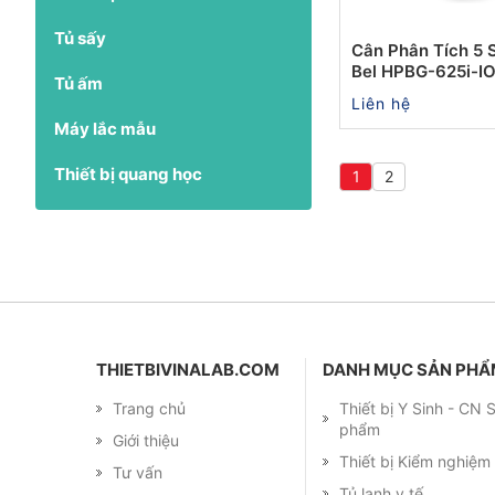
Tủ sấy
Cân Phân Tích 5 
Bel HPBG-625i-I
Tủ ấm
Liên hệ
Máy lắc mẫu
Thiết bị quang học
1
2
THIETBIVINALAB.COM
DANH MỤC SẢN PH
Trang chủ
Thiết bị Y Sinh - CN
phẩm
Giới thiệu
Thiết bị Kiểm nghiệ
Tư vấn
Tủ lạnh y tế