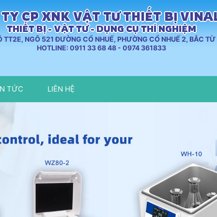
TY CP XNK VẬT TƯ THIẾT BỊ VIN
THIẾT BỊ - VẬT TƯ - DỤNG CỤ THÍ NGHIỆM
LÔ TT2E, NGÕ 521 ĐƯỜNG CỔ NHUẾ, PHƯỜNG CỔ NHUẾ 2, BẮC TỪ 
HOTLINE: 0911 33 68 48 - 0974 361833
IN TỨC
LIÊN HỆ