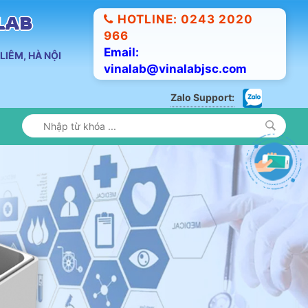
HOTLINE: 0243 2020
ALAB
966
Email:
LIÊM, HÀ NỘI
vinalab@vinalabjsc.com
Zalo Support: