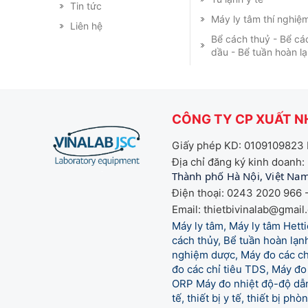
Tin tức
Máy ly tâm thí nghiệ
Liên hệ
Bể cách thuỷ - Bể cá
dầu - Bể tuần hoàn l
CÔNG TY CP XUẤT NH
Giấy phép KD: 0109109823 
Địa chỉ đăng ký kinh doanh:
Thành phố Hà Nội, Việt Na
Điện thoại: 0243 2020 966 -
Email: thietbivinalab@gmail
Máy ly tâm, Máy ly tâm Het
cách thủy, Bể tuần hoàn lạnh
nghiệm dược, Máy đo các chỉ
đo các chỉ tiêu TDS, Máy đo 
ORP Máy đo nhiệt độ-độ dẫn,
tế,
thiết bị y tế, thiết bị ph