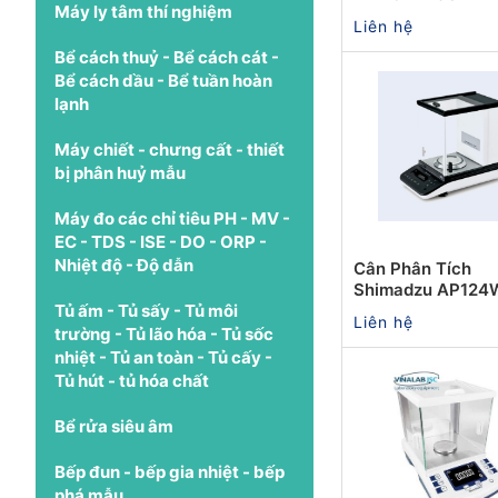
Máy ly tâm thí nghiệm
Liên hệ
Bể cách thuỷ - Bể cách cát -
Bể cách dầu - Bể tuần hoàn
lạnh
Máy chiết - chưng cất - thiết
bị phân huỷ mẫu
Máy đo các chỉ tiêu PH - MV -
EC - TDS - ISE - DO - ORP -
Nhiệt độ - Độ dẫn
Cân Phân Tích
Shimadzu AP124
Tủ ấm - Tủ sấy - Tủ môi
Liên hệ
trường - Tủ lão hóa - Tủ sốc
nhiệt - Tủ an toàn - Tủ cấy -
Tủ hút - tủ hóa chất
Bể rửa siêu âm
Bếp đun - bếp gia nhiệt - bếp
phá mẫu