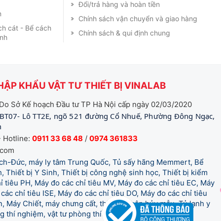
Đổi/trả hàng và hoàn tiền
m
Chính sách vận chuyển và giao hàng
ch cát - Bể cách
Chính sách & qui định chung
ạnh
ẬP KHẨU VẬT TƯ THIẾT BỊ VINALAB
Do Sở Kế hoạch Đầu tư TP Hà Nội cấp ngày 02/03/2020
BT07- Lô TT2E, ngõ 521 đường Cổ Nhuế, Phường Đông Ngạc,
m
 Hotline:
0911 33 68 48
/
0974 361833
.com
tich-Đức, máy ly tâm Trung Quốc, Tủ sấy hãng Memmert, Bể
, Thiết bị Y Sinh, Thiết bị công nghệ sinh học, Thiết bị kiểm
 tiêu PH, Máy đo các chỉ tiêu MV, Máy đo các chỉ tiêu EC, Máy
các chỉ tiêu ISE, Máy đo các chỉ tiêu DO, Máy đo các chỉ tiêu
 Máy Chiết, máy chưng cất, thiết bị phân hủy mẫu, Tủ lạnh y
òng thí nghiệm, vật tư phòng thí nghiệm, vật tư y tế.