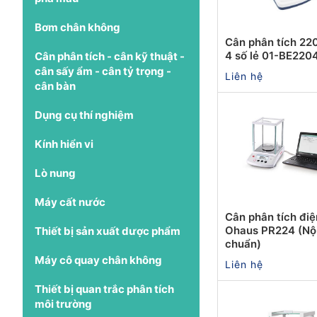
Bơm chân không
Cân phân tích 22
4 số lẻ 01-BE220
Cân phân tích - cân kỹ thuật -
cân sấy ẩm - cân tỷ trọng -
Liên hệ
cân bàn
Dụng cụ thí nghiệm
Kính hiển vi
Lò nung
Máy cất nước
Cân phân tích điệ
Ohaus PR224 (Nộ
Thiết bị sản xuất dược phẩm
chuẩn)
Máy cô quay chân không
Liên hệ
Thiết bị quan trắc phân tích
môi trường