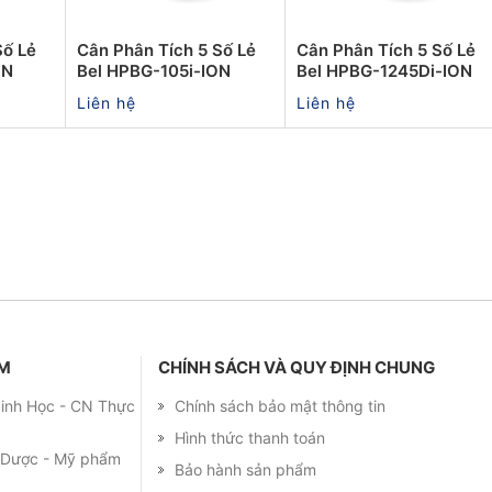
Số Lẻ
Cân Phân Tích 5 Số Lẻ
Cân Phân Tích 5 Số Lẻ
ON
Bel HPBG-105i-ION
Bel HPBG-1245Di-ION
Liên hệ
Liên hệ
ẨM
CHÍNH SÁCH VÀ QUY ĐỊNH CHUNG
 Sinh Học - CN Thực
Chính sách bảo mật thông tin
Hình thức thanh toán
m Dược - Mỹ phẩm
Bảo hành sản phẩm