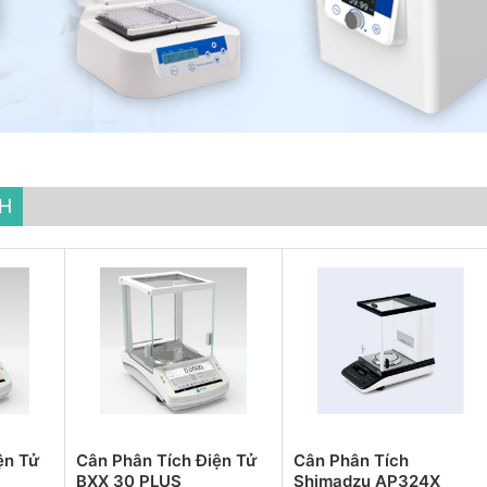
CH
ện Tử
Cân Phân Tích Điện Tử
Cân Phân Tích
BXX 30 PLUS
Shimadzu AP324X