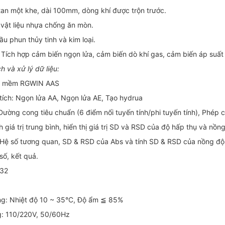
itan một khe, dài 100mm, dòng khí được trộn trước.
 vật liệu nhựa chống ăn mòn.
u phun thủy tinh và kim loại.
 Tích hợp cảm biến ngọn lửa, cảm biến dò khí gas, cảm biến áp suất
h và xử lý dữ liệu:
ần mềm RGWIN AAS
ích: Ngọn lửa AA, Ngọn lửa AE, Tạo hydrua
Đường cong tiêu chuẩn (6 điểm nối tuyến tính/phi tuyến tính), Phép c
ính giá trị trung bình, hiển thị giá trị SD và RSD của độ hấp thụ và nồn
Hệ số tương quan, SD & RSD của Abs và tính SD & RSD của nồng độ
số, kết quả.
232
ng: Nhiệt độ 10 ~ 35°C, Độ ẩm ≦ 85%
g: 110/220V, 50/60Hz