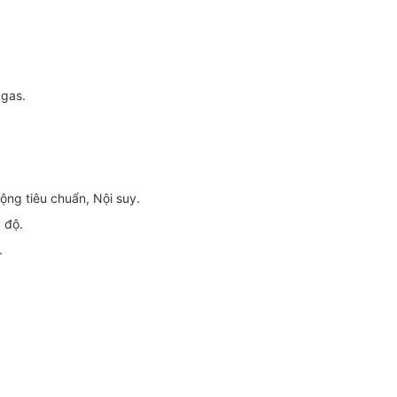
 gas.
ộng tiêu chuẩn, Nội suy.
g độ.
.