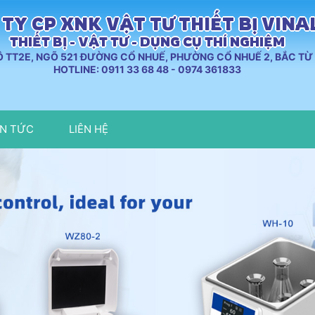
TY CP XNK VẬT TƯ THIẾT BỊ VIN
THIẾT BỊ - VẬT TƯ - DỤNG CỤ THÍ NGHIỆM
LÔ TT2E, NGÕ 521 ĐƯỜNG CỔ NHUẾ, PHƯỜNG CỔ NHUẾ 2, BẮC TỪ 
HOTLINE: 0911 33 68 48 - 0974 361833
IN TỨC
LIÊN HỆ