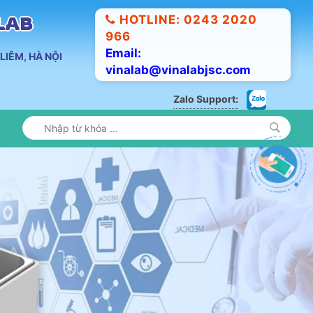
HOTLINE: 0243 2020
ALAB
966
Email:
LIÊM, HÀ NỘI
vinalab@vinalabjsc.com
Zalo Support: