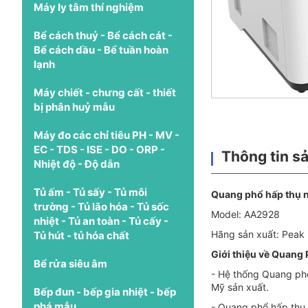
Máy ly tâm thí nghiệm
Bể cách thuỷ - Bể cách cát -
Bể cách dầu - Bể tuần hoàn
lạnh
Máy chiết - chưng cất - thiết
bị phân huỷ mẫu
Máy đo các chỉ tiêu PH - MV -
EC - TDS - ISE - DO - ORP -
Thông tin s
Nhiệt độ - Độ dẫn
Tủ ấm - Tủ sấy - Tủ môi
Quang phổ hấp thụ 
trường - Tủ lão hóa - Tủ sốc
Model: AA2928
nhiệt - Tủ an toàn - Tủ cấy -
Hãng sản xuất: Peak
Tủ hút - tủ hóa chất
Giới thiệu về Quang
Bể rửa siêu âm
- Hệ thống Quang phổ
Mỹ sản xuất.
Bếp đun - bếp gia nhiệt - bếp
phá mẫu
- Quang phổ hấp thụ 