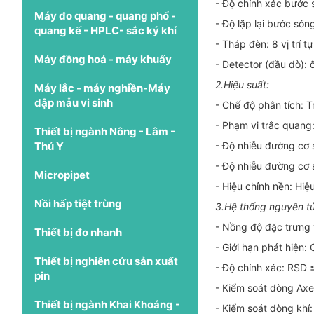
- Độ chính xác bước 
Máy đo quang - quang phổ -
- Độ lặp lại bước són
quang kế - HPLC- sắc ký khí
- Tháp đèn: 8 vị trí t
Máy đồng hoá - máy khuấy
- Detector (đầu dò):
2.Hiệu suất:
Máy lắc - máy nghiền-Máy
dập mẫu vi sinh
- Chế độ phân tích: T
- Phạm vi trắc quang
Thiết bị ngành Nông - Lâm -
- Độ nhiễu đường cơ 
Thú Y
- Độ nhiễu đường cơ 
Micropipet
- Hiệu chỉnh nền: Hiệ
Nồi hấp tiệt trùng
3.Hệ thống nguyên tử
- Nồng độ đặc trưng 
Thiết bị đo nhanh
- Giới hạn phát hiện:
Thiết bị nghiên cứu sản xuất
- Độ chính xác: RSD 
pin
- Kiểm soát dòng Axe
Thiết bị ngành Khai Khoáng -
- Kiểm soát dòng khí