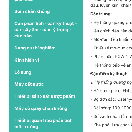
dầu, luyện kim, khai
Bơm chân không
Đặc trưng:
- Hệ thống quang phản
Cân phân tích - cân kỹ thuật -
cân sấy ẩm - cân tỷ trọng -
Hiệu chỉnh đèn nền d
cân bàn
- Mô-đun điều khiển k
Dụng cụ thí nghiệm
- Thiết kế mô-đun ch
- Phần mềm RGWIN A
Kính hiển vi
- Hệ thống bảo vệ an 
Lò nung
Đặc điểm kỹ thuật:
1. Hệ thống quang họ
Máy cất nước
- Hệ quang học: Hai 
Thiết bị sản xuất dược phẩm
- Bộ đơn sắc: Czerny
- Dải sóng: 190-1900
Máy cô quay chân không
- Số vạch cách tử nh
Thiết bị quan trắc phân tích
- Khe phổ: Lựa chọn k
môi trường