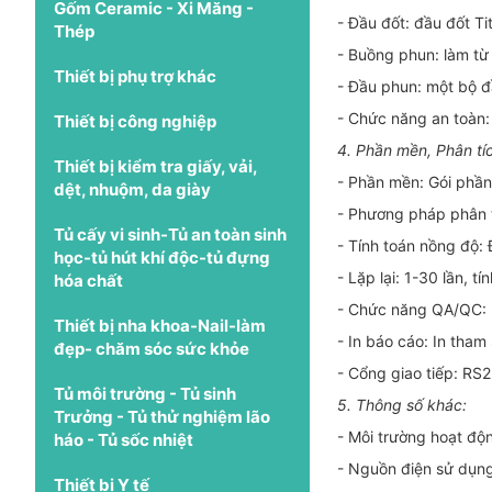
Gốm Ceramic - Xi Măng -
- Đầu đốt: đầu đốt T
Thép
- Buồng phun: làm từ
Thiết bị phụ trợ khác
- Đầu phun: một bộ đầ
- Chức năng an toàn:
Thiết bị công nghiệp
4. Phần mền, Phân tíc
Thiết bị kiểm tra giấy, vải,
- Phần mền: Gói ph
dệt, nhuộm, da giày
- Phương pháp phân t
Tủ cấy vi sinh-Tủ an toàn sinh
- Tính toán nồng độ: 
học-tủ hút khí độc-tủ đựng
- Lặp lại: 1-30 lần, t
hóa chất
- Chức năng QA/QC: 
Thiết bị nha khoa-Nail-làm
- In báo cáo: In tham 
đẹp- chăm sóc sức khỏe
- Cổng giao tiếp: RS
Tủ môi trường - Tủ sinh
5. Thông số khác:
Trưởng - Tủ thử nghiệm lão
- Môi trường hoạt độ
háo - Tủ sốc nhiệt
- Nguồn điện sử dụn
Thiết bị Y tế