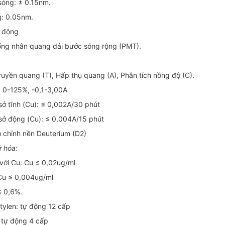
sóng: ± 0.15nm.
g: 0.05nm.
ự động
 ống nhân quang dải bước sóng rộng (PMT).
ruyền quang (T), Hấp thụ quang (A), Phân tích nồng độ (C).
: 0-125%, -0,1-3,00A
sở tĩnh (Cu): ≤ 0,002A/30 phút
sở động (Cu): ≤ 0,004A/15 phút
u chỉnh nền Deuterium (D2)
 hóa:
với Cu: Cu ≤ 0,02ug/ml
 Cu ≤ 0,004ug/ml
≤ 0,6%.
tylen: tự động 12 cấp
: tự động 4 cấp