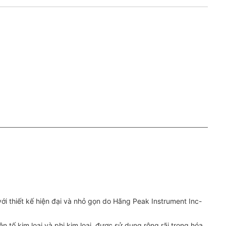
i thiết kế hiện đại và nhỏ gọn do Hãng Peak Instrument Inc-
tố kim loại và phi kim loại, được sử dụng rộng rãi trong hóa