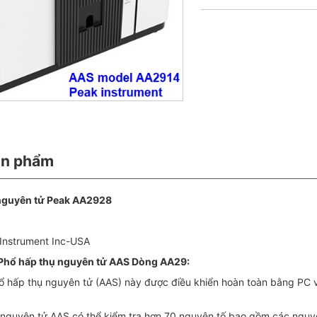
ản phẩm
nguyên tử Peak AA2928
 Instrument Inc-USA
 Phổ hấp thụ nguyên tử AAS Dòng AA29:
 hấp thụ nguyên tử (AAS) này được điều khiển hoàn toàn bằng PC vớ
nguyên tử AAS có thể kiểm tra hơn 70 nguyên tố bao gồm các nguyên 