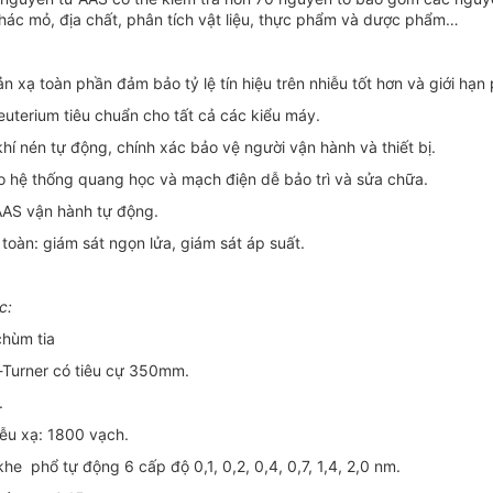
 thác mỏ, địa chất, phân tích vật liệu, thực phẩm và dược phẩm…
 xạ toàn phần đảm bảo tỷ lệ tín hiệu trên nhiễu tốt hơn và giới hạn 
euterium tiêu chuẩn cho tất cả các kiểu máy.
hí nén tự động, chính xác bảo vệ người vận hành và thiết bị.
o hệ thống quang học và mạch điện dễ bảo trì và sửa chữa.
AS vận hành tự động.
toàn: giám sát ngọn lửa, giám sát áp suất.
c:
chùm tia
-Turner có tiêu cự 350mm.
.
iễu xạ: 1800 vạch.
he phổ tự động 6 cấp độ 0,1, 0,2, 0,4, 0,7, 1,4, 2,0 nm.