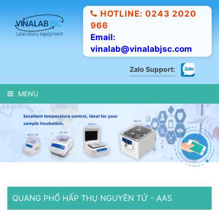
HOTLINE: 0243 2020
966
Email:
vinalab@vinalabjsc.com
Zalo Support:
MENU
QUANG PHỔ HẤP THỤ NGUYÊN TỬ - AAS