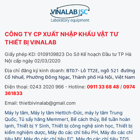
CÔNG TY CP XUẤT NHẬP KHẨU VẬT TƯ
THIẾT BỊ VINALAB
Giấy phép KD: 0109109823 Do Sở Kế hoạch Đầu tư TP Hà
Nội cấp ngày 02/03/2020
BT07- Lô TT2E, ngõ 521 đường
Địa chỉ đăng ký kinh doanh:
Cổ Nhuế, Phường Đông Ngạc, Thành phố Hà Nội, Việt Nam
Điện thoại: 0243 2020 966 - Hotline:
0911 33 68 48
/
0974
361833
Email: thietbivinalab@gmail.com
Máy ly tâm, Máy ly tâm Hettich-Đức, máy ly tâm Trung
Quốc, Tủ sấy hãng Memmert, Bể cách thủy, Bể tuần hoàn
lạnh, Thiết bị Y Sinh, Thiết bị công nghệ sinh học, Thiết bị
kiểm nghiệm dược, Máy đo các chỉ tiêu PH, Máy đo các chỉ
tiêu MV, Máy đo các chỉ tiêu EC, Máy đo các chỉ tiêu TDS,