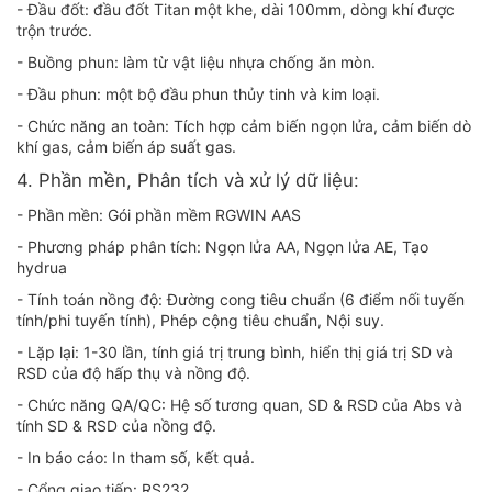
- Đầu đốt: đầu đốt Titan một khe, dài 100mm, dòng khí được
trộn trước.
- Buồng phun: làm từ vật liệu nhựa chống ăn mòn.
- Đầu phun: một bộ đầu phun thủy tinh và kim loại.
- Chức năng an toàn: Tích hợp cảm biến ngọn lửa, cảm biến dò
khí gas, cảm biến áp suất gas.
4. Phần mền, Phân tích và xử lý dữ liệu:
- Phần mền: Gói phần mềm RGWIN AAS
- Phương pháp phân tích: Ngọn lửa AA, Ngọn lửa AE, Tạo
hydrua
- Tính toán nồng độ: Đường cong tiêu chuẩn (6 điểm nối tuyến
tính/phi tuyến tính), Phép cộng tiêu chuẩn, Nội suy.
- Lặp lại: 1-30 lần, tính giá trị trung bình, hiển thị giá trị SD và
RSD của độ hấp thụ và nồng độ.
- Chức năng QA/QC: Hệ số tương quan, SD & RSD của Abs và
tính SD & RSD của nồng độ.
- In báo cáo: In tham số, kết quả.
- Cổng giao tiếp: RS232