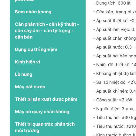
- Dung tích: 600 lít
Bơm chân không
- Cửa kép, trang bị x
- Áp suất thiết kế: -
Cân phân tích - cân kỹ thuật -
- Áp suất làm việc: 
cân sấy ẩm - cân tỷ trọng -
cân bàn
- Áp suất chân khôn
- Áp suất nước: 0.3 
Dụng cụ thí nghiệm
- Áp suất hơi bên ngo
Kính hiển vi
- Nhiệt độ thiết kế: 
- Khoảng nhiệt độ là
Lò nung
- Sai số nhiệt độ: <2˚
Máy cất nước
- Áp suất khí nén: 0.
Thiết bị sản xuất dược phẩm
- Công suất: ≤3 kW
- Nguồn điện: 3 pha
Máy cô quay chân không
- Tiêu thụ hơi: ≤30 k
Thiết bị quan trắc phân tích
- Tiêu thụ nước: ≤21
môi trường
- Kích thước buồng 