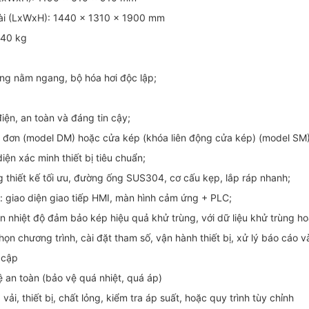
oài (LxWxH): 1440 x 1310 x 1900 mm
440 kg
ng nằm ngang, bộ hóa hơi độc lập;
iện, an toàn và đáng tin cậy;
a đơn (model DM) hoặc cửa kép (khóa liên động cửa kép) (model SM)
iện xác minh thiết bị tiêu chuẩn;
 thiết kế tối ưu, đường ống SUS304, cơ cấu kẹp, lắp ráp nhanh;
n: giao diện giao tiếp HMI, màn hình cảm ứng + PLC;
gian nhiệt độ đảm bảo kép hiệu quả khử trùng, với dữ liệu khử trùng h
họn chương trình, cài đặt tham số, vận hành thiết bị, xử lý báo cáo 
 cập
 an toàn (bảo vệ quá nhiệt, quá áp)
 vải, thiết bị, chất lỏng, kiểm tra áp suất, hoặc quy trình tùy chỉnh