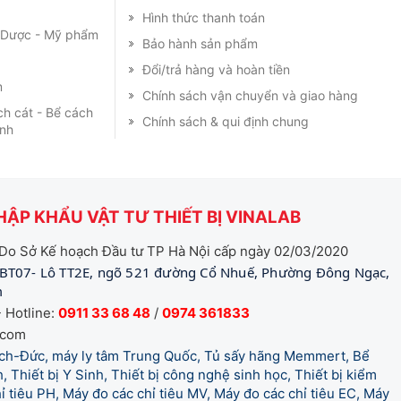
Hình thức thanh toán
m Dược - Mỹ phẩm
Bảo hành sản phẩm
Đổi/trả hàng và hoàn tiền
m
Chính sách vận chuyển và giao hàng
ch cát - Bể cách
Chính sách & qui định chung
ạnh
ẬP KHẨU VẬT TƯ THIẾT BỊ VINALAB
Do Sở Kế hoạch Đầu tư TP Hà Nội cấp ngày 02/03/2020
BT07- Lô TT2E, ngõ 521 đường Cổ Nhuế, Phường Đông Ngạc,
m
 Hotline:
0911 33 68 48
/
0974 361833
.com
tich-Đức, máy ly tâm Trung Quốc, Tủ sấy hãng Memmert, Bể
, Thiết bị Y Sinh, Thiết bị công nghệ sinh học, Thiết bị kiểm
 tiêu PH, Máy đo các chỉ tiêu MV, Máy đo các chỉ tiêu EC, Máy