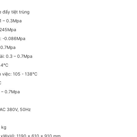
e đẩy tiệt trùng
0.1 – 0.3Mpa
0.245Mpa
g: -0.086Mpa
– 0.7Mpa
ài: 0.3 – 0.7Mpa
144°C
m việc: 105 - 138°C
C
4 – 0.7Mpa
, AC 380V, 50Hz
g
0 kg
(LxWxH): 1190 x 610 x 910 mm