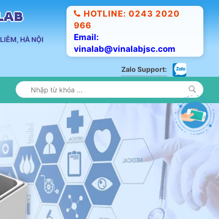
HOTLINE: 0243 2020
ALAB
966
Email:
LIÊM, HÀ NỘI
vinalab@vinalabjsc.com
Zalo Support: