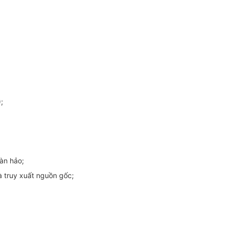
;
oàn hảo;
và truy xuất nguồn gốc;