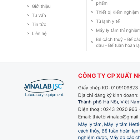
phẩm
Giới thiệu
Thiết bị Kiểm nghiệ
Tư vấn
Tủ lạnh y tế
Tin tức
Máy ly tâm thí nghiệ
Liên hệ
Bể cách thuỷ - Bể cá
dầu - Bể tuần hoàn l
CÔNG TY CP XUẤT NH
Giấy phép KD: 0109109823 
Địa chỉ đăng ký kinh doanh:
Thành phố Hà Nội, Việt Na
Điện thoại: 0243 2020 966 -
Email: thietbivinalab@gmail
Máy ly tâm, Máy ly tâm Het
cách thủy, Bể tuần hoàn lạnh
nghiệm dược, Máy đo các chỉ