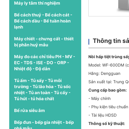
Máy ly tâm thí nghiệm
Bể cách thuỷ - Bể cách cát -
Bể cách dầu - Bể tuần hoàn
lạnh
Máy chiết - chưng cất - thiết
Thông tin s
bị phân huỷ mẫu
Máy đo các chỉ tiêu PH - MV -
Nồi hấp tiệt trùng s
EC - TDS - ISE - DO - ORP -
Model: WF-600DM (c
Nhiệt độ - Độ dẫn
Hãng: Dengguan
Tủ ấm - Tủ sấy - Tủ môi
Sản xuất tại: Trung 
trường - Tủ lão hóa - Tủ sốc
Cung cấp bao gồm:
nhiệt - Tủ an toàn - Tủ cấy -
Tủ hút - tủ hóa chất
- Máy chính
- Phụ kiện tiêu chuẩn
Bể rửa siêu âm
- Tài liệu HDSD
Bếp đun - bếp gia nhiệt - bếp
Thông số kỹ thuật:
phá mẫu