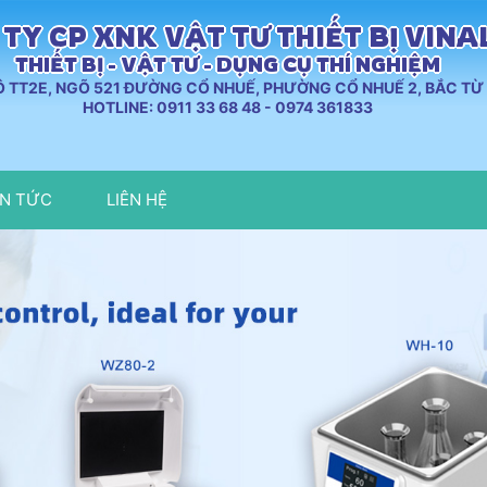
TY CP XNK VẬT TƯ THIẾT BỊ VIN
THIẾT BỊ - VẬT TƯ - DỤNG CỤ THÍ NGHIỆM
LÔ TT2E, NGÕ 521 ĐƯỜNG CỔ NHUẾ, PHƯỜNG CỔ NHUẾ 2, BẮC TỪ 
HOTLINE: 0911 33 68 48 - 0974 361833
IN TỨC
LIÊN HỆ