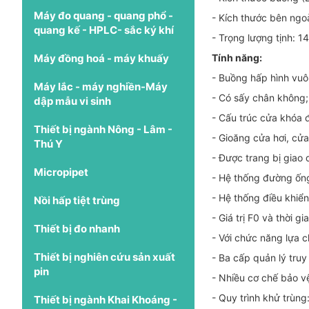
Máy đo quang - quang phổ -
- Kích thước bên ng
quang kế - HPLC- sắc ký khí
- Trọng lượng tịnh: 1
Máy đồng hoá - máy khuấy
Tính năng:
- Buồng hấp hình vuô
Máy lắc - máy nghiền-Máy
- Có sấy chân không;
dập mẫu vi sinh
- Cấu trúc cửa khóa đ
Thiết bị ngành Nông - Lâm -
- Gioăng cửa hơi, cử
Thú Y
- Được trang bị giao d
Micropipet
- Hệ thống đường ống
- Hệ thống điều khiể
Nồi hấp tiệt trùng
- Giá trị F0 và thời 
Thiết bị đo nhanh
- Với chức năng lựa c
Thiết bị nghiên cứu sản xuất
- Ba cấp quản lý truy
pin
- Nhiều cơ chế bảo vệ
- Quy trình khử trùng:
Thiết bị ngành Khai Khoáng -