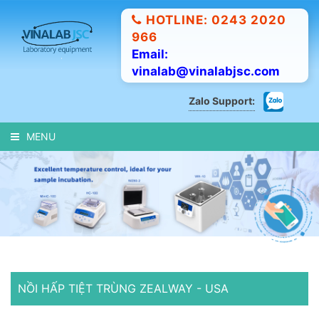
HOTLINE: 0243 2020
966
Email:
vinalab@vinalabjsc.com
Zalo Support:
MENU
NỒI HẤP TIỆT TRÙNG ZEALWAY - USA