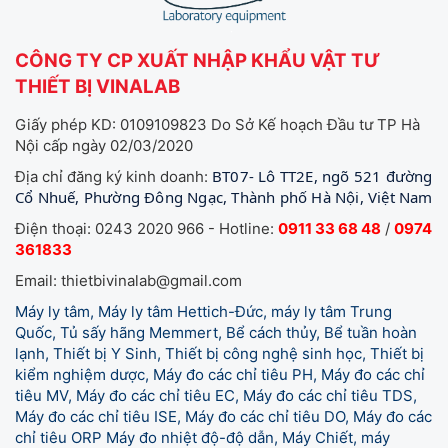
CÔNG TY CP XUẤT NHẬP KHẨU VẬT TƯ
THIẾT BỊ VINALAB
Giấy phép KD: 0109109823 Do Sở Kế hoạch Đầu tư TP Hà
Nội cấp ngày 02/03/2020
BT07- Lô TT2E, ngõ 521 đường
Địa chỉ đăng ký kinh doanh:
Cổ Nhuế, Phường Đông Ngạc, Thành phố Hà Nội, Việt Nam
Điện thoại: 0243 2020 966 - Hotline:
0911 33 68 48
/
0974
361833
Email: thietbivinalab@gmail.com
Máy ly tâm, Máy ly tâm Hettich-Đức, máy ly tâm Trung
Quốc, Tủ sấy hãng Memmert, Bể cách thủy, Bể tuần hoàn
lạnh, Thiết bị Y Sinh, Thiết bị công nghệ sinh học, Thiết bị
kiểm nghiệm dược, Máy đo các chỉ tiêu PH, Máy đo các chỉ
tiêu MV, Máy đo các chỉ tiêu EC, Máy đo các chỉ tiêu TDS,
Máy đo các chỉ tiêu ISE, Máy đo các chỉ tiêu DO, Máy đo các
chỉ tiêu ORP Máy đo nhiệt độ-độ dẫn, Máy Chiết, máy