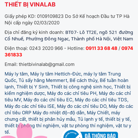
THIẾT BỊ VINALAB
Giấy phép KD: 0109109823 Do Sở Kế hoạch Đầu tư TP Hà
Nội cấp ngày 02/03/2020
BT07- Lô TT2E, ngõ 521 đường
Địa chỉ đăng ký kinh doanh:
Cổ Nhuế, Phường Đông Ngạc, Thành phố Hà Nội, Việt Nam
Điện thoại: 0243 2020 966 - Hotline:
0911 33 68 48
/
0974
361833
Email: thietbivinalab@gmail.com
Máy ly tâm, Máy ly tâm Hettich-Đức, máy ly tâm Trung
Quốc, Tủ sấy hãng Memmert, Bể cách thủy, Bể tuần hoàn
lạnh, Thiết bị Y Sinh, Thiết bị công nghệ sinh học, Thiết bị
kiểm nghiệm dược, Máy đo các chỉ tiêu PH, Máy đo các chỉ
tiêu MV, Máy đo các chỉ tiêu EC, Máy đo các chỉ tiêu TDS,
Máy đo các chỉ tiêu ISE, Máy đo các chỉ tiêu DO, Máy đo các
chỉ tiêu ORP Máy đo nhiệt độ-độ dẫn, Máy Chiết, máy
chưng cất, thiết bị phân hủy mẫu, Tủ lạnh y tế,
thiết bị y tế,
thiết bị phòng thí nghiệm, vật tư phòng thí nghiệm, vật tư y
tế.