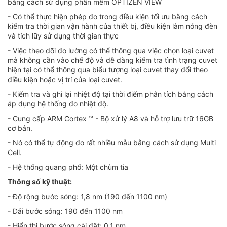
bằng cách sử dụng phần mềm OPTIZEN VIEW
- Có thể thực hiện phép đo trong điều kiện tối ưu bằng cách
kiểm tra thời gian vận hành của thiết bị, điều kiện làm nóng đèn
và tích lũy sử dụng thời gian thực
- Việc theo dõi đo lường có thể thông qua việc chọn loại cuvet
mà không cần vào chế độ và dễ dàng kiểm tra tình trạng cuvet
hiện tại có thể thông qua biểu tượng loại cuvet thay đổi theo
điều kiện hoặc vị trí của loại cuvet.
- Kiểm tra và ghi lại nhiệt độ tại thời điểm phân tích bằng cách
áp dụng hệ thống đo nhiệt độ.
- Cung cấp ARM Cortex ™ - Bộ xử lý A8 và hỗ trợ lưu trữ 16GB
cơ bản.
- Nó có thể tự động đo rất nhiều mẫu bằng cách sử dụng Multi
Cell.
- Hệ thống quang phổ: Một chùm tia
Thông số kỹ thuật:
- Độ rộng bước sóng: 1,8 nm (190 đến 1100 nm)
- Dải bước sóng: 190 đến 1100 nm
- Hiển thị bước sóng cài đặt: 0.1 nm