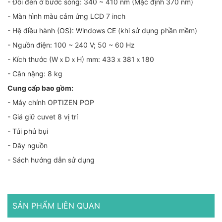
- Đổi đèn ở bước sóng: 340 ~ 410 nm (Mặc định 370 nm)
- Màn hình màu cảm ứng LCD 7 inch
- Hệ điều hành (OS): Windows CE (khi sử dụng phần mềm)
- Nguồn điện: 100 ~ 240 V; 50 ~ 60 Hz
- Kích thước (WｘDｘH) mm: 433ｘ381ｘ180
- Cân nặng: 8 kg
Cung cấp bao gồm:
- Máy chính OPTIZEN POP
- Giá giữ cuvet 8 vị trí
- Túi phủ bụi
- Dây nguồn
- Sách hướng dẫn sử dụng
SẢN PHẨM LIÊN QUAN