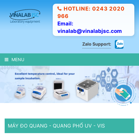
HOTLINE: 0243 2020
966
Email:
vinalab@vinalabjsc.com
Zalo Support:
MENU
MÁY ĐO QUANG - QUANG PHỔ UV - VIS