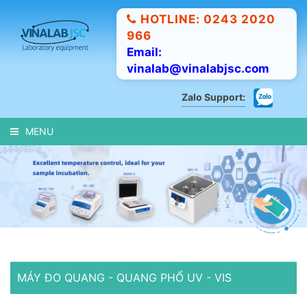
HOTLINE: 0243 2020
966
Email:
vinalab@vinalabjsc.com
Zalo Support:
MENU
MÁY ĐO QUANG - QUANG PHỔ UV - VIS