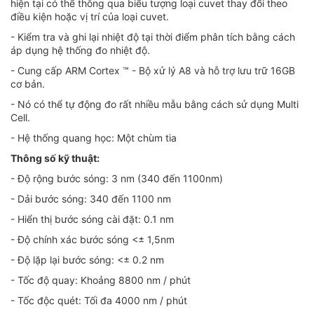
hiện tại có thể thông qua biểu tượng loại cuvet thay đổi theo
điều kiện hoặc vị trí của loại cuvet.
- Kiểm tra và ghi lại nhiệt độ tại thời điểm phân tích bằng cách
áp dụng hệ thống đo nhiệt độ.
- Cung cấp ARM Cortex ™ - Bộ xử lý A8 và hỗ trợ lưu trữ 16GB
cơ bản.
- Nó có thể tự động đo rất nhiều mẫu bằng cách sử dụng Multi
Cell.
- Hệ thống quang học: Một chùm tia
Thông số kỹ thuật:
- Độ rộng bước sóng: 3 nm (340 đến 1100nm)
- Dải bước sóng: 340 đến 1100 nm
- Hiển thị bước sóng cài đặt: 0.1 nm
- Độ chính xác bước sóng <± 1,5nm
- Độ lặp lại bước sóng: <± 0.2 nm
- Tốc độ quay: Khoảng 8800 nm / phút
- Tốc độc quét: Tối đa 4000 nm / phút