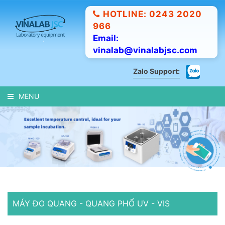
HOTLINE: 0243 2020
966
Email:
vinalab@vinalabjsc.com
Zalo Support:
MENU
MÁY ĐO QUANG - QUANG PHỔ UV - VIS