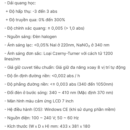
- Dải quang học:
+ Độ hấp thụ: -3 đến 3 abs
+ Độ truyền qua: 0% đến 300%
- Độ chính xác quang: ± 0,005 (> 1,0 abs)
- Nguồn sáng: Đèn halogen
- Ánh sáng lạc: <0,05% Nal ở 220nm, NaNO₂ ở 340 nm
- Ánh sáng đơn sắc: Loại Czerny-Turner với cách tử 1200
lines/nm
- Giá giữ cuvet tiêu chuẩn: Giá giữ đa năng xoay 8 vị trí tự động
- Độ ổn định đường nền: <0,002 abs / h
- Độ phẳng đường nền: <± 0,003 abs (340 đến 1050nm)
- Đổi đèn ở bước sóng: 340 ~ 410 nm (Mặc định 370 nm)
- Màn hình màu cảm ứng LCD 7 inch
- Hệ điều hành (OS): Windows CE (khi sử dụng phần mềm)
- Nguồn điện: 100 ~ 240 V; 50 ~ 60 Hz
- Kích thước (WｘDｘH) mm: 433ｘ381ｘ180