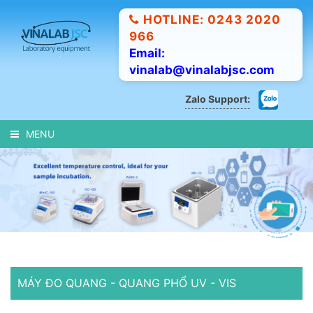
HOTLINE: 0243 2020
966
Email:
vinalab@vinalabjsc.com
Zalo Support:
MENU
MÁY ĐO QUANG - QUANG PHỔ UV - VIS