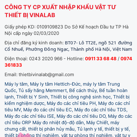
CÔNG TY CP XUẤT NHẬP KHẨU VẬT TƯ
THIẾT BỊ VINALAB
Giấy phép KD: 0109109823 Do Sở Kế hoạch Đầu tư TP Hà
Nội cấp ngày 02/03/2020
BT07- Lô TT2E, ngõ 521 đường
Địa chỉ đăng ký kinh doanh:
Cổ Nhuế, Phường Đông Ngạc, Thành phố Hà Nội, Việt Nam
Điện thoại: 0243 2020 966 - Hotline:
0911 33 68 48
/
0974
361833
Email: thietbivinalab@gmail.com
Máy ly tâm, Máy ly tâm Hettich-Đức, máy ly tâm Trung
Quốc, Tủ sấy hãng Memmert, Bể cách thủy, Bể tuần hoàn
lạnh, Thiết bị Y Sinh, Thiết bị công nghệ sinh học, Thiết bị
kiểm nghiệm dược, Máy đo các chỉ tiêu PH, Máy đo các chỉ
tiêu MV, Máy đo các chỉ tiêu EC, Máy đo các chỉ tiêu TDS,
Máy đo các chỉ tiêu ISE, Máy đo các chỉ tiêu DO, Máy đo các
chỉ tiêu ORP Máy đo nhiệt độ-độ dẫn, Máy Chiết, máy
chưng cất, thiết bị phân hủy mẫu, Tủ lạnh y tế,
thiết bị y tế,
thiết bị phòng thí nghiệm, vật tư phòng thí nghiệm, vật tư y