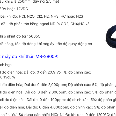
ẫu khí E là 250mm, dây nối 2.5 mét
230V hoặc 12VDC
loại khí đo: HCl, N2O, Cl2, H2, NH3, HC hoặc H2S
ác đầu dò phân tán hồng ngoại NDIR: CO2, CH4/HC và
hí ở nhiệt độ tới 1500oC
bồ hóng, tốc độ dòng khí m/giây, tốc độ quay động cơ
t máy đo khí thải IMR-2800P:
ích hợp
 đo điện hóa; Dải đo: 0 đến 20.9 Vol. %; độ chính xác:
 0.1Vol. %
l đo điện hóa; Dải đo: 0 đến 2,000ppm; Độ chính xác: 5%; độ phân 
l đo điện hóa; Dải đo: 0 đến 2,000ppm; độ chính xác: 5%; độ phân 
ll đo điện hóa; Dải đo: 0 đến 100ppm; độ chính xác: 5%; độ phân g
ll đo điện hóa; Dải đo: 0 đến 4,000ppm; độ chính xác: 5%; độ phân
 nhiên liệu) Sử dụng cặp nhiệt NiCr-Ni; Đo khí gas: 0 đến 1200°C; độ