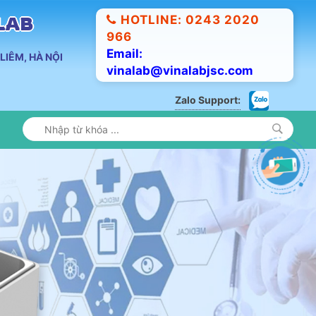
HOTLINE: 0243 2020
ALAB
966
Email:
LIÊM, HÀ NỘI
vinalab@vinalabjsc.com
Zalo Support: