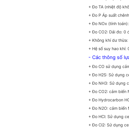
+ Đo TA (nhiệt độ khô
+ Đo P Áp suất chênh
+ Đo NOx (tính toán):
+ Đo CO2: Dải đo: 0 đ
+ Không khí dư thừa:
+ Hệ số suy hao khí: 
- Các thông số l
+ Đo CO sử dụng cảm 
+ Đo H2S: Sử dụng ce
+ Đo NH3: Sử dụng ce
+ Đo CO2: cảm biến ND
+ Đo Hydrocarbon HC 
+ Đo N2O: cảm biến N
+ Đo HCl: Sử dụng ce
+ Đo Cl2: Sử dụng ce