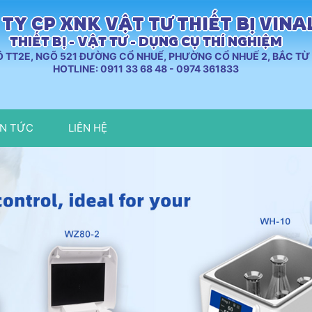
TY CP XNK VẬT TƯ THIẾT BỊ VIN
THIẾT BỊ - VẬT TƯ - DỤNG CỤ THÍ NGHIỆM
LÔ TT2E, NGÕ 521 ĐƯỜNG CỔ NHUẾ, PHƯỜNG CỔ NHUẾ 2, BẮC TỪ 
HOTLINE: 0911 33 68 48 - 0974 361833
IN TỨC
LIÊN HỆ