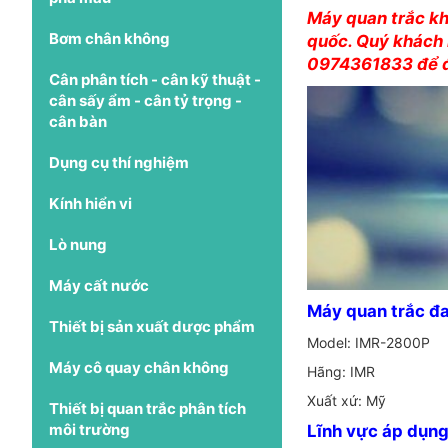
Máy quan trắc kh
Bơm chân không
quốc. Quý khách 
0974361833 để đư
Cân phân tích - cân kỹ thuật -
cân sấy ẩm - cân tỷ trọng -
cân bàn
Dụng cụ thí nghiệm
Kính hiển vi
Lò nung
Máy cất nước
Máy quan trắc đa
Thiết bị sản xuất dược phẩm
Model: IMR-2800P
Máy cô quay chân không
Hãng: IMR
Xuất xứ: Mỹ
Thiết bị quan trắc phân tích
môi trường
Lĩnh vực áp dụng 