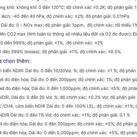
ng khí): không khí: 0 đến 120°C; độ chính xác ±0.2K; độ phân giải: 
 lệch: -40 đến 40 hPa; độ chính xác: ±2%; độ phân giải: 0.01hPa
 Dải đo: 0 – NOx max; độ phân giải: 1ppm, độ chính xác: tối thiểu 1
ến CO2 max (tính toán từ thông số nhiêu liệu đốt và O2 đo được); Độ 
 0 đến 999%; độ phân giải: ±1%, độ chính xác: ±2%
0 đến 999% (losses); độ phân giải: ±1%; độ chính xác: ±0.5%
ựa chọn thêm:
biến NDIR: Dải đo: 0 đến 10/20Vol. %; độ chính xác: ±1 %; độ phân g
ll đo điện hóa; Dải đo: 0 đến 200ppm; độ chính xác: 1%; độ phân gi
ll đo điện hóa; Dải đo: 0 đến 1,000ppm; độ chính xác: ±5%; độ phâ
IR, Dải đo: 0 đến 20 Vol. %; độ chính xác: ±0.2% Vol; độ phân giải:
/CH4, cảm biến NDIR Dải đo: 0 đến 100% LEL; độ chính xác: ±1%; đ
DIR Dải đo: 0 đến 1% Vol; độ chính xác: ±1%; độ phân giải: 0.1 %
ll đo điện hóa; Dải đo: 0 đến 200ppm; độ chính xác: ±5%; độ phân g
ll đo điện hóa; Dải đo: 0 đến 5,000ppm; độ chính xác: ±5%; độ phân