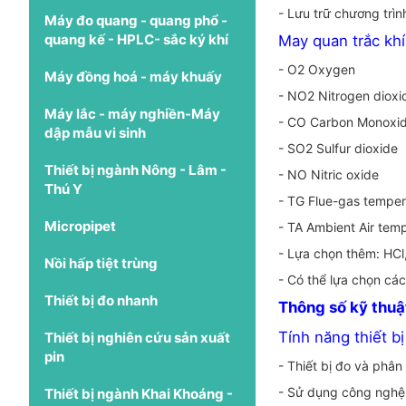
- Lưu trữ chương trìn
Máy đo quang - quang phổ -
quang kế - HPLC- sắc ký khí
May quan trắc khí
- O2 Oxygen
Máy đồng hoá - máy khuấy
- NO2 Nitrogen dioxi
Máy lắc - máy nghiền-Máy
- CO Carbon Monoxi
dập mẫu vi sinh
- SO2 Sulfur dioxide
Thiết bị ngành Nông - Lâm -
- NO Nitric oxide
Thú Y
- TG Flue-gas temper
Micropipet
- TA Ambient Air tem
- Lựa chọn thêm: HCl
Nồi hấp tiệt trùng
- Có thể lựa chọn c
Thiết bị đo nhanh
Thông số kỹ thuật
Tính năng thiết b
Thiết bị nghiên cứu sản xuất
pin
- Thiết bị đo và phân
- Sử dụng công nghệ đ
Thiết bị ngành Khai Khoáng -