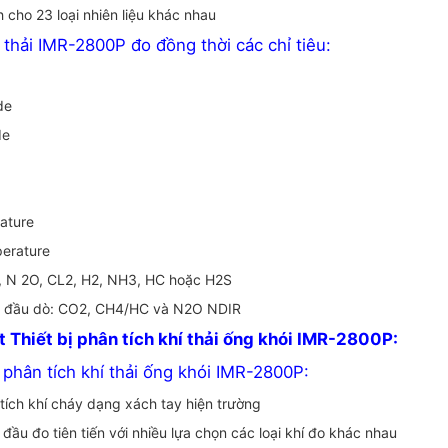
h cho 23 loại nhiên liệu khác nhau
 thải IMR-2800P đo đồng thời các chỉ tiêu:
de
de
ature
perature
, N 2O, CL2, H2, NH3, HC hoặc H2S
ác đầu dò: CO2, CH4/HC và N2O NDIR
 Thiết bị phân tích khí thải ống khói IMR-2800P:
ị phân tích khí thải ống khói IMR-2800P:
 tích khí cháy dạng xách tay hiện trường
ầu đo tiên tiến với nhiều lựa chọn các loại khí đo khác nhau