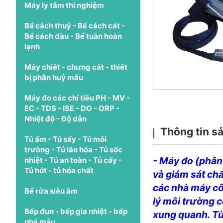
Máy ly tâm thí nghiệm
Bể cách thuỷ - Bể cách cát -
Bể cách dầu - Bể tuần hoàn
lạnh
Máy chiết - chưng cất - thiết
bị phân huỷ mẫu
Máy đo các chỉ tiêu PH - MV -
EC - TDS - ISE - DO - ORP -
Nhiệt độ - Độ dẫn
Thông tin s
Tủ ấm - Tủ sấy - Tủ môi
trường - Tủ lão hóa - Tủ sốc
- Máy đo (phân
nhiệt - Tủ an toàn - Tủ cấy -
Tủ hút - tủ hóa chất
và giám sát chất
các nhà máy cô
Bể rửa siêu âm
lý môi trường c
Bếp đun - bếp gia nhiệt - bếp
xung quanh. Từ
phá mẫu