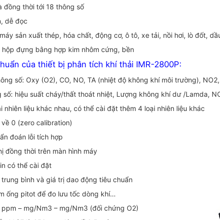
à đồng thời tới 18 thông số
n, dễ đọc
áy sản xuất thép, hóa chất, động cơ, ô tô, xe tải, nồi hơi, lò đốt, d
g hộp đựng bằng hợp kim nhôm cứng, bền
chuẩn của thiết bị phân tích khí thải IMR-2800P:
ông số: Oxy (O2), CO, NO, TA (nhiệt độ không khí môi trường), NO2, 
g số: hiệu suất cháy/thất thoát nhiệt, Lượng không khí dư /Lamda, 
i nhiên liệu khác nhau, có thể cài đặt thêm 4 loại nhiên liệu khác
về 0 (zero calibration)
ẩn đoán lỗi tích hợp
hị đồng thời trên màn hình máy
 in có thể cài đặt
ị trung bình và giá trị dao động tiêu chuẩn
êm ống pitot để đo lưu tốc dòng khí…
o: ppm – mg/Nm3 – mg/Nm3 (đối chứng O2)