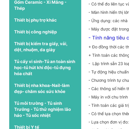
Gốm Ceramic - Xi Măng -
- Có thể đo liên tục v
Thép
- Màn hình hiển thị lớ
Thiết bị phụ trợ khác
- Ứng dụng: các nhà m
- Máy được đặt tron
Thiết bị công nghiệp
- Tính năng tiêu 
Thiết bị kiểm tra giấy, vải,
+ Đo đồng thời các th
dệt, nhuộm, da giày
+ Tính toán các thôn
Tủ cấy vi sinh-Tủ an toàn sinh
- Lập trình sẵn 23 loạ
học-tủ hút khí độc-tủ đựng
- Tự động hiệu chuẩn 
hóa chất
- Chương trình tự chu
Thiết bị nha khoa-Nail-làm
- Các thông số hiển t
đẹp- chăm sóc sức khỏe
- Máy in với chu trình
Tủ môi trường - Tủ sinh
- Tính toán các giá tr
Trưởng - Tủ thử nghiệm lão
- Có thể lựa chọn th
háo - Tủ sốc nhiệt
- Lựa chọn đơn vị đ
Thiết bị Y tế