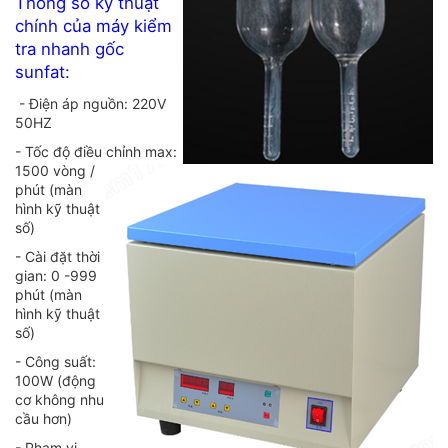
Thông số kỹ thuật
chính của máy kiểm
tra nhanh gốc
sunfat:
- Điện áp nguồn: 220V
50HZ
- Tốc độ điều chỉnh max:
1500 vòng /
phút (màn
hình kỹ thuật
số)
- Cài đặt thời
gian: 0 -999
phút (màn
hình kỹ thuật
số)
- Công suất:
100W (động
cơ không nhu
cầu hơn)
- Phạm vi