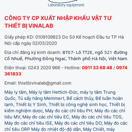
CÔNG TY CP XUẤT NHẬP KHẨU VẬT TƯ
THIẾT BỊ VINALAB
Giấy phép KD: 0109109823 Do Sở Kế hoạch Đầu tư TP Hà
Nội cấp ngày 02/03/2020
BT07- Lô TT2E, ngõ 521 đường
Địa chỉ đăng ký kinh doanh:
Cổ Nhuế, Phường Đông Ngạc, Thành phố Hà Nội, Việt Nam
Điện thoại: 0243 2020 966 - Hotline:
0911 33 68 48
/
0974
361833
Email: thietbivinalab@gmail.com
Máy ly tâm, Máy ly tâm Hettich-Đức, máy ly tâm Trung
Quốc, Tủ sấy hãng Memmert, Bể cách thủy, Bể tuần hoàn
lạnh, Thiết bị Y Sinh, Thiết bị công nghệ sinh học, Thiết bị
kiểm nghiệm dược, Máy đo các chỉ tiêu PH, Máy đo các chỉ
tiêu MV, Máy đo các chỉ tiêu EC, Máy đo các chỉ tiêu TDS,
Máy đo các chỉ tiêu ISE, Máy đo các chỉ tiêu DO, Máy đo các
chỉ tiêu ORP Máy đo nhiệt độ-độ dẫn, Máy Chiết, máy