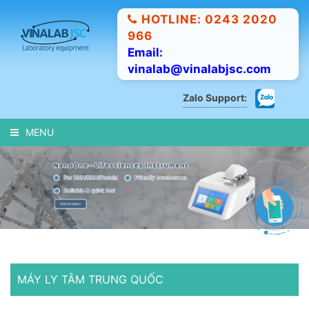
HOTLINE: 0243 2020
966
Email:
vinalab@vinalabjsc.com
Zalo Support:
MENU
MÁY LY TÂM TRUNG QUỐC