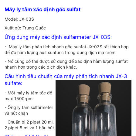
Máy ly tâm xác định gốc sulfat
Model: JX-03S
Xuất xứ: Trung Quốc
Ứng dụng máy xác định sulfarmeter JX-03S:
- Máy ly tâm phân tích nhanh gốc sunfat JX-03S rất thích hợp
để đo hàm lượng axit sunfuric trong dung dịch mạ crôm.
- Nó cũng có thể được sử dụng để xác định hàm lượng sunfat
nhanh hơn trong các dịch dịch khác.
Cấu hình tiêu chuẩn của máy phân tích nhanh JX-3
sulfate:
- Một máy ly tâm tốc độ
max 1500rpm
- Ống ly tâm sulfarmeter
và nút chặn
- Chuẩn bị 2 pipet 20 ml,
2 pipet 5 ml và 1 bầu hút.