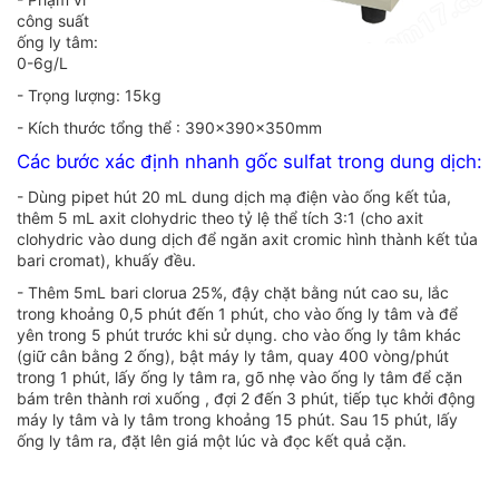
công suất
ống ly tâm:
0-6g/L
- Trọng lượng: 15kg
- Kích thước tổng thể : 390×390×350mm
Các bước xác định nhanh gốc sulfat trong dung dịch:
- Dùng pipet hút 20 mL dung dịch mạ điện vào ống kết tủa,
thêm 5 mL axit clohydric theo tỷ lệ thể tích 3:1 (cho axit
clohydric vào dung dịch để ngăn axit cromic hình thành kết tủa
bari cromat), khuấy đều.
- Thêm 5mL bari clorua 25%, đậy chặt bằng nút cao su, lắc
trong khoảng 0,5 phút đến 1 phút, cho vào ống ly tâm và để
yên trong 5 phút trước khi sử dụng. cho vào ống ly tâm khác
(giữ cân bằng 2 ống), bật máy ly tâm, quay 400 vòng/phút
trong 1 phút, lấy ống ly tâm ra, gõ nhẹ vào ống ly tâm để cặn
bám trên thành rơi xuống , đợi 2 đến 3 phút, tiếp tục khởi động
máy ly tâm và ly tâm trong khoảng 15 phút. Sau 15 phút, lấy
ống ly tâm ra, đặt lên giá một lúc và đọc kết quả cặn.