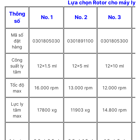
Lựa chọn Rotor cho máy ly
Thông
No. 1
No. 2
No. 3
số
Mã số
đặt
0301805030
0301891100
0301805300
0
hàng
Công
2
suất ly
12x1.5 ml
12x5 ml
12x10 ml
tâm
Tốc độ
16.000 rpm
13.000 rpm
12.000 rpm
1
max
Lực ly
tâm
17800 xg
11903 xg
14.800 rpm
max