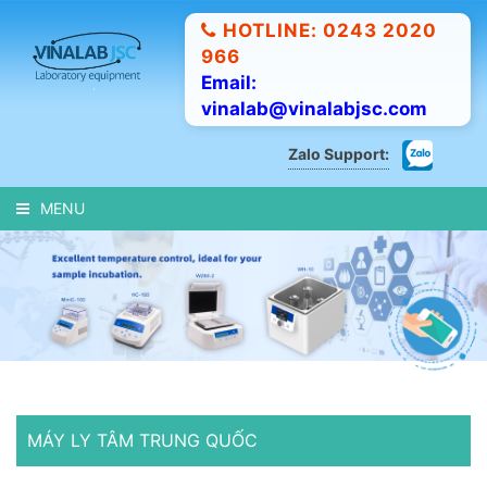
HOTLINE: 0243 2020
966
Email:
vinalab@vinalabjsc.com
Zalo Support:
MENU
MÁY LY TÂM TRUNG QUỐC