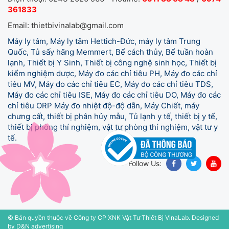
361833
Email: thietbivinalab@gmail.com
Máy ly tâm, Máy ly tâm Hettich-Đức, máy ly tâm Trung
Quốc, Tủ sấy hãng Memmert, Bể cách thủy, Bể tuần hoàn
lạnh, Thiết bị Y Sinh, Thiết bị công nghệ sinh học, Thiết bị
kiểm nghiệm dược, Máy đo các chỉ tiêu PH, Máy đo các chỉ
tiêu MV, Máy đo các chỉ tiêu EC, Máy đo các chỉ tiêu TDS,
Máy đo các chỉ tiêu ISE, Máy đo các chỉ tiêu DO, Máy đo các
chỉ tiêu ORP Máy đo nhiệt độ-độ dẫn, Máy Chiết, máy
chưng cất, thiết bị phân hủy mẫu, Tủ lạnh y tế,
thiết bị y tế,
thiết bị phòng thí nghiệm, vật tư phòng thí nghiệm, vật tư y
tế.
Follow Us:
© Bản quyền thuộc về Công ty CP XNK Vật Tư Thiết Bị VinaLab.
Designed
by D&N advertising