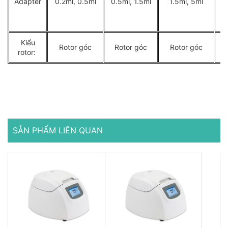
Adapter
0.2ml, 0.5ml
0.5ml, 1.5ml
1.5ml, 5ml
0
Kiểu
Rotor góc
Rotor góc
Rotor góc
rotor:
SẢN PHẨM LIÊN QUAN