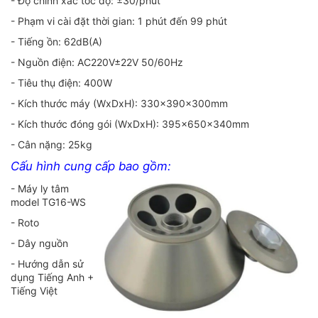
- Độ chính xác tốc độ: ±30/phút
- Phạm vi cài đặt thời gian: 1 phút đến 99 phút
- Tiếng ồn: 62dB(A)
- Nguồn điện: AC220V±22V 50/60Hz
- Tiêu thụ điện: 400W
- Kích thước máy (WxDxH): 330x390x300mm
- Kích thước đóng gói (WxDxH): 395x650x340mm
- Cân nặng: 25kg
Cấu hình cung cấp bao gồm:
- Máy ly tâm
model TG16-WS
- Roto
- Dây nguồn
- Hướng dẫn sử
dụng Tiếng Anh +
Tiếng Việt