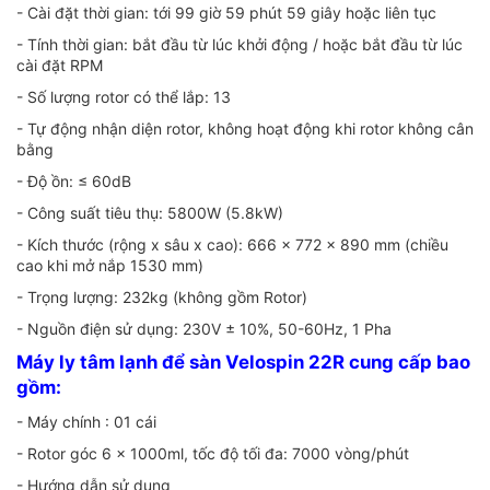
- Cài đặt thời gian: tới 99 giờ 59 phút 59 giây hoặc liên tục
- Tính thời gian: bắt đầu từ lúc khởi động / hoặc bắt đầu từ lúc
cài đặt RPM
- Số lượng rotor có thể lắp: 13
- Tự động nhận diện rotor, không hoạt động khi rotor không cân
bằng
- Độ ồn: ≤ 60dB
- Công suất tiêu thụ: 5800W (5.8kW)
- Kích thước (rộng x sâu x cao): 666 x 772 x 890 mm (chiều
cao khi mở nắp 1530 mm)
- Trọng lượng: 232kg (không gồm Rotor)
- Nguồn điện sử dụng: 230V ± 10%, 50-60Hz, 1 Pha
Máy ly tâm lạnh để sàn Velospin 22R cung cấp bao
gồm:
- Máy chính : 01 cái
- Rotor góc 6 x 1000ml, tốc độ tối đa: 7000 vòng/phút
- Hướng dẫn sử dụng