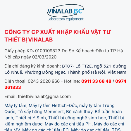
CÔNG TY CP XUẤT NHẬP KHẨU VẬT TƯ
THIẾT BỊ VINALAB
Giấy phép KD: 0109109823 Do Sở Kế hoạch Đầu tư TP Hà
Nội cấp ngày 02/03/2020
BT07- Lô TT2E, ngõ 521 đường
Địa chỉ đăng ký kinh doanh:
Cổ Nhuế, Phường Đông Ngạc, Thành phố Hà Nội, Việt Nam
Điện thoại: 0243 2020 966 - Hotline:
0911 33 68 48
/
0974
361833
Email: thietbivinalab@gmail.com
Máy ly tâm, Máy ly tâm Hettich-Đức, máy ly tâm Trung
Quốc, Tủ sấy hãng Memmert, Bể cách thủy, Bể tuần hoàn
lạnh, Thiết bị Y Sinh, Thiết bị công nghệ sinh học, Thiết bị
kiểm nghiệm dược, Máy đo các chỉ tiêu PH, Máy đo các chỉ
tiêu MV, Máy đo các chỉ tiêu EC, Máy đo các chỉ tiêu TDS,