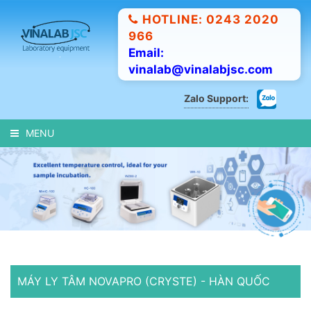
HOTLINE: 0243 2020
966
Email:
vinalab@vinalabjsc.com
Zalo Support:
MENU
MÁY LY TÂM NOVAPRO (CRYSTE) - HÀN QUỐC