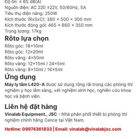
Độ ồn: ≤ 65 dB(A)
Nguồn điện: AC 220 ±22V, 50/60Hz, 5A
Tiêu thụ điện năng: 250W
Kích thước (RxSxC): 380 x 500 x 300 mm
Kích thước đóng gói: 465 x 660 x 350 mm
Trọng lượng: 17kg
Rôto lựa chọn
Rôto góc: 18x10ml
Rôto góc: 12x20ml
Rôto văng: 4x50ml
Rôto văng: 12x15ml / 24x5ml
Rôto văng: 8x10ml / 16x5ml
Ứng dụng
Máy ly tâm L420-A
được sử dụng rộng rãi trong các phòng thí
nghiệm y học lâm sàng, xét nghiệm sinh học, nghiên cứu khoa
học và bệnh viện.
Liên hệ đặt hàng
Vinalab Equipment., JSC
- Nhà phân phối thiết bị phòng thí
nghiệm chính hãng Cence tại Việt Nam.
Hotline: 09974361833 | Email: vinalab@vinalabjsc.com