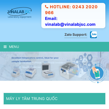
HOTLINE: 0243 2020
966
Email:
vinalab@vinalabjsc.com
Zalo Support:
MENU
MÁY LY TÂM TRUNG QUỐC