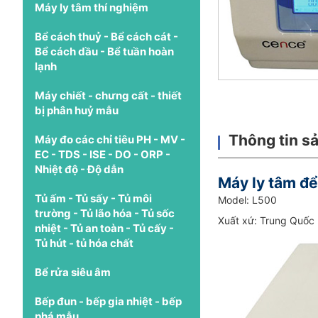
Máy ly tâm thí nghiệm
Bể cách thuỷ - Bể cách cát -
Bể cách dầu - Bể tuần hoàn
lạnh
Máy chiết - chưng cất - thiết
bị phân huỷ mẫu
Thông tin s
Máy đo các chỉ tiêu PH - MV -
EC - TDS - ISE - DO - ORP -
Nhiệt độ - Độ dẫn
Máy ly tâm đ
Tủ ấm - Tủ sấy - Tủ môi
Model: L500
trường - Tủ lão hóa - Tủ sốc
Xuất xứ: Trung Quốc
nhiệt - Tủ an toàn - Tủ cấy -
Tủ hút - tủ hóa chất
Bể rửa siêu âm
Bếp đun - bếp gia nhiệt - bếp
phá mẫu