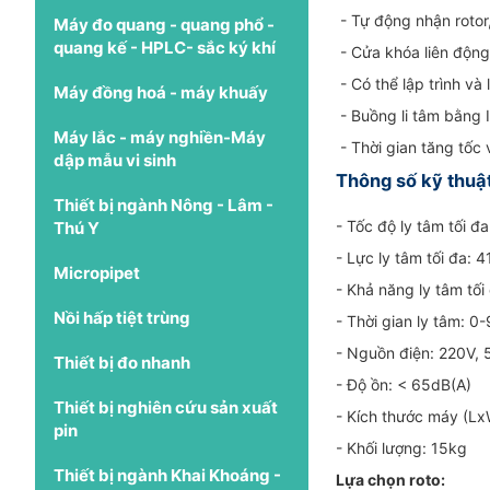
- Tự động nhận rotor
Máy đo quang - quang phổ -
quang kế - HPLC- sắc ký khí
- Cửa khóa liên động 
- Có thể lập trình và
Máy đồng hoá - máy khuấy
- Buồng li tâm bằng 
Máy lắc - máy nghiền-Máy
- Thời gian tăng tốc
dập mẫu vi sinh
Thông số kỹ thuậ
Thiết bị ngành Nông - Lâm -
- Tốc độ ly tâm tối 
Thú Y
- Lực ly tâm tối đa:
Micropipet
- Khả năng ly tâm tố
Nồi hấp tiệt trùng
- Thời gian ly tâm: 0-
- Nguồn điện: 220V,
Thiết bị đo nhanh
- Độ ồn: < 65dB(A)
Thiết bị nghiên cứu sản xuất
- Kích thước máy (
pin
- Khối lượng: 15kg
Thiết bị ngành Khai Khoáng -
Lựa chọn roto: