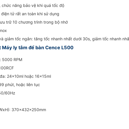
, chức năng bảo vệ khi quá tốc độ
điện tử rất an toàn khi sử dụng
 lưu trữ 10 chương trình trong bộ nhớ
Inox
 và giảm tốc ngắn: tăng tốc nhanh nhất dưới 30s, giảm tốc nhanh nh
t Máy ly tâm để bàn Cence L500
đa: 5000 RPM
 4100RCF
i đa: 24x10ml hoặc 16x15ml
99 phút, hoặc liên tục
 50/60Hz
LxWxH): 370x432x250mm