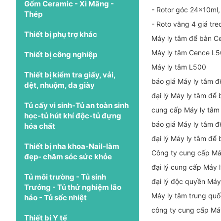
Gốm Ceramic - Xi Măng -
- Rotor góc 24x10ml
Thép
- Roto văng 4 giá tr
Thiết bị phụ trợ khác
Máy ly tâm để bàn C
Máy ly tâm Cence L
Thiết bị công nghiệp
Máy ly tâm L500
Thiết bị kiểm tra giấy, vải,
báo giá Máy ly tâm 
dệt, nhuộm, da giày
đại lý Máy ly tâm để
Tủ cấy vi sinh-Tủ an toàn sinh
cung cấp Máy ly tâm
học-tủ hút khí độc-tủ đựng
báo giá Máy ly tâm 
hóa chất
đại lý Máy ly tâm để
Thiết bị nha khoa-Nail-làm
Công ty cung cấp Má
đẹp- chăm sóc sức khỏe
đại lý cung cấp Máy 
Tủ môi trường - Tủ sinh
đại lý độc quyền Má
Trưởng - Tủ thử nghiệm lão
Máy ly tâm trung qu
háo - Tủ sốc nhiệt
công ty cung cấp Má
Thiết bị Y tế