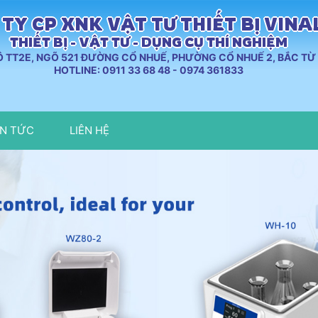
TY CP XNK VẬT TƯ THIẾT BỊ VIN
THIẾT BỊ - VẬT TƯ - DỤNG CỤ THÍ NGHIỆM
LÔ TT2E, NGÕ 521 ĐƯỜNG CỔ NHUẾ, PHƯỜNG CỔ NHUẾ 2, BẮC TỪ 
HOTLINE: 0911 33 68 48 - 0974 361833
IN TỨC
LIÊN HỆ