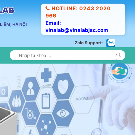
HOTLINE: 0243 2020
ALAB
966
Email:
LIÊM, HÀ NỘI
vinalab@vinalabjsc.com
Zalo Support: