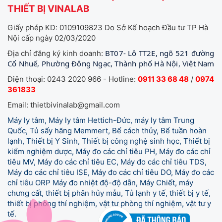
THIẾT BỊ VINALAB
Giấy phép KD: 0109109823 Do Sở Kế hoạch Đầu tư TP Hà
Nội cấp ngày 02/03/2020
BT07- Lô TT2E, ngõ 521 đường
Địa chỉ đăng ký kinh doanh:
Cổ Nhuế, Phường Đông Ngạc, Thành phố Hà Nội, Việt Nam
Điện thoại: 0243 2020 966 - Hotline:
0911 33 68 48
/
0974
361833
Email: thietbivinalab@gmail.com
Máy ly tâm, Máy ly tâm Hettich-Đức, máy ly tâm Trung
Quốc, Tủ sấy hãng Memmert, Bể cách thủy, Bể tuần hoàn
lạnh, Thiết bị Y Sinh, Thiết bị công nghệ sinh học, Thiết bị
kiểm nghiệm dược, Máy đo các chỉ tiêu PH, Máy đo các chỉ
tiêu MV, Máy đo các chỉ tiêu EC, Máy đo các chỉ tiêu TDS,
Máy đo các chỉ tiêu ISE, Máy đo các chỉ tiêu DO, Máy đo các
chỉ tiêu ORP Máy đo nhiệt độ-độ dẫn, Máy Chiết, máy
chưng cất, thiết bị phân hủy mẫu, Tủ lạnh y tế,
thiết bị y tế,
thiết bị phòng thí nghiệm, vật tư phòng thí nghiệm, vật tư y
tế.