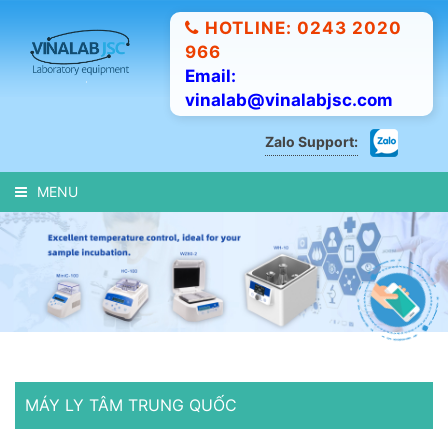
HOTLINE: 0243 2020
966
Email:
vinalab@vinalabjsc.com
Zalo Support:
MENU
MÁY LY TÂM TRUNG QUỐC