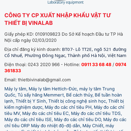
CÔNG TY CP XUẤT NHẬP KHẨU VẬT TƯ
THIẾT BỊ VINALAB
Giấy phép KD: 0109109823 Do Sở Kế hoạch Đầu tư TP Hà
Nội cấp ngày 02/03/2020
BT07- Lô TT2E, ngõ 521 đường
Địa chỉ đăng ký kinh doanh:
Cổ Nhuế, Phường Đông Ngạc, Thành phố Hà Nội, Việt Nam
Điện thoại: 0243 2020 966 - Hotline:
0911 33 68 48
/
0974
361833
Email: thietbivinalab@gmail.com
Máy ly tâm, Máy ly tâm Hettich-Đức, máy ly tâm Trung
Quốc, Tủ sấy hãng Memmert, Bể cách thủy, Bể tuần hoàn
lạnh, Thiết bị Y Sinh, Thiết bị công nghệ sinh học, Thiết bị
kiểm nghiệm dược, Máy đo các chỉ tiêu PH, Máy đo các chỉ
tiêu MV, Máy đo các chỉ tiêu EC, Máy đo các chỉ tiêu TDS,
Máy đo các chỉ tiêu ISE, Máy đo các chỉ tiêu DO, Máy đo các
chỉ tiêu ORP Máy đo nhiệt độ-độ dẫn, Máy Chiết, máy