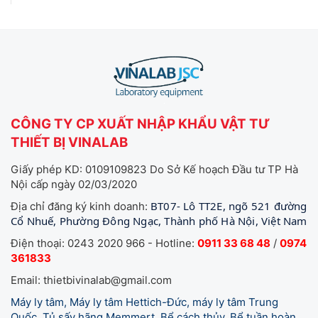
CÔNG TY CP XUẤT NHẬP KHẨU VẬT TƯ
THIẾT BỊ VINALAB
Giấy phép KD: 0109109823 Do Sở Kế hoạch Đầu tư TP Hà
Nội cấp ngày 02/03/2020
BT07- Lô TT2E, ngõ 521 đường
Địa chỉ đăng ký kinh doanh:
Cổ Nhuế, Phường Đông Ngạc, Thành phố Hà Nội, Việt Nam
Điện thoại: 0243 2020 966 - Hotline:
0911 33 68 48
/
0974
361833
Email: thietbivinalab@gmail.com
Máy ly tâm, Máy ly tâm Hettich-Đức, máy ly tâm Trung
Quốc, Tủ sấy hãng Memmert, Bể cách thủy, Bể tuần hoàn