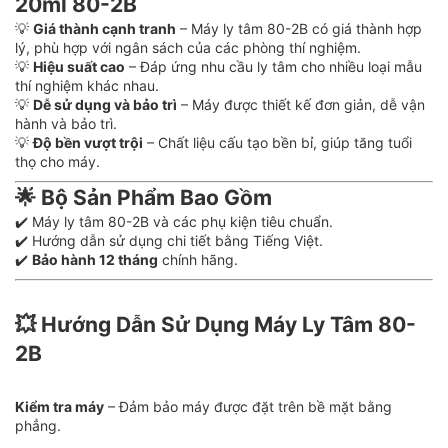
20ml 80-2B
💡
Giá thành cạnh tranh
– Máy ly tâm 80-2B có giá thành hợp
lý, phù hợp với ngân sách của các phòng thí nghiệm.
💡
Hiệu suất cao
– Đáp ứng nhu cầu ly tâm cho nhiều loại mẫu
thí nghiệm khác nhau.
💡
Dễ sử dụng và bảo trì
– Máy được thiết kế đơn giản, dễ vận
hành và bảo trì.
💡
Độ bền vượt trội
– Chất liệu cấu tạo bền bỉ, giúp tăng tuổi
thọ cho máy.
🌟
Bộ Sản Phẩm Bao Gồm
✔️ Máy ly tâm 80-2B và các phụ kiện tiêu chuẩn.
✔️ Hướng dẫn sử dụng chi tiết bằng Tiếng Việt.
✔️
Bảo hành 12 tháng
chính hãng.
💥
Hướng Dẫn Sử Dụng Máy Ly Tâm 80-
2B
Kiểm tra máy
– Đảm bảo máy được đặt trên bề mặt bằng
phẳng.