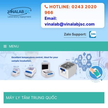
HOTLINE: 0243 2020
966
Email:
vinalab@vinalabjsc.com
Zalo Support:
MENU
MÁY LY TÂM TRUNG QUỐC