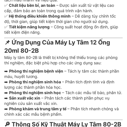
✅
Chất liệu bền bỉ, an toàn
– Được sản xuất từ vật liệu cao
cấp, đảm bảo an toàn trong quá trình vận hành.
✅
Hệ thống điều khiển thông minh
– Dễ dàng tùy chỉnh tốc
độ, thời gian, giúp tiết kiệm thời gian cho người sử dụng.
✅
Tiết kiệm năng lượng
– Công suất hoạt động ổn định, giúp
tiết kiệm điện năng.
📌
Ứng Dụng Của Máy Ly Tâm 12 Ống
20ml 80-2B
Máy ly tâm 80-2B là thiết bị không thể thiếu trong các phòng
thí nghiệm, đặc biệt phù hợp cho các ứng dụng sau:
➡️
Phòng thí nghiệm bệnh viện
– Tách ly tâm các thành phần
máu, huyết tương.
➡️
Phòng thí nghiệm sinh hóa
– Phân tích định tính và định
lượng các thành phần hóa học.
➡️
Phòng thí nghiệm sinh học
– Tách các mẫu tế bào, phân tử.
➡️
Sản xuất vắc xin
– Phân tách các thành phần phục vụ
nghiên cứu sản xuất vắc xin.
➡️
Phòng khám và trung tâm y tế
– Phân tích nhanh chóng và
chính xác các mẫu bệnh phẩm.
🔎
Thông Số Kỹ Thuật Máy Ly Tâm 80-2B