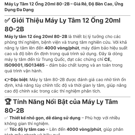
Máy Ly Tâm 12 Ống 20ml 80-2B – Giá Rẻ, Độ Bền Cao, Ứng
Dụng Đa Dạng
✅
Giới Thiệu Máy Ly Tâm 12 Ống 20ml
80-2B
Máy ly tâm 12 ống 20ml 80-2B
là thiết bị lý tưởng cho các
phòng thí nghiệm, bệnh viện và trung tâm nghiên cứu. Với khả
năng ly tâm lên đến
4000 vòng/phút
, máy đảm bảo hiệu suất
cao và độ bền ổn định trong quá trình sử dụng. Đây là dòng
máy ly tâm đến từ Trung Quốc, đạt các chứng chỉ
CE,
ISO9001, ISO13485
– đảm bảo chất lượng và an toàn trong
quá trình vận hành.
👉 Đặc biệt:
Máy ly tâm 80-2B được đánh giá cao nhờ tính ổn
định, khả năng tùy chỉnh tốc độ và thời gian ly tâm, giúp nâng
cao độ chính xác trong các thí nghiệm phân tích.
🏆
Tính Năng Nổi Bật của Máy Ly Tâm
80-2B
✅
Thiết kế nhỏ gọn, dễ dàng sử dụng
– Phù hợp với nhiều
không gian thí nghiệm.
✅
Tốc độ ly tâm cao
– Lên đến
4000 vòng/phút
, giúp phân
tách mẫu nhanh và hiệu quả.