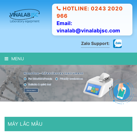
HOTLINE: 0243 2020
966
Email:
vinalab@vinalabjsc.com
Zalo Support:
MENU
MÁY LẮC MẪU