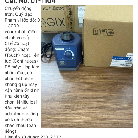
Cat. No. 01-1104
Chuyển động
trộn: Quỹ đạo
Phạm vi tốc độ: 0
– 3000
vòng/phút, điều
chỉnh vô cấp
Chế độ hoạt
động: Chạm
(Touch) hoặc liên
tục (Continuous)
Đế máy: Hợp kim
nhôm đúc, có
chân hút chân
không giúp máy
vận hành ổn định
Phụ kiện tùy
chọn: Nhiều loại
đầu trộn và
adaptor cho ống
có kích thước
khác nhau (bán
riêng)
Điện áp sử dụng: 220–230V