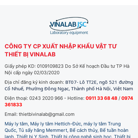
CÔNG TY CP XUẤT NHẬP KHẨU VẬT TƯ
THIẾT BỊ VINALAB
Giấy phép KD: 0109109823 Do Sở Kế hoạch Đầu tư TP Hà
Nội cấp ngày 02/03/2020
BT07- Lô TT2E, ngõ 521 đường
Địa chỉ đăng ký kinh doanh:
Cổ Nhuế, Phường Đông Ngạc, Thành phố Hà Nội, Việt Nam
Điện thoại: 0243 2020 966 - Hotline:
0911 33 68 48
/
0974
361833
Email: thietbivinalab@gmail.com
Máy ly tâm, Máy ly tâm Hettich-Đức, máy ly tâm Trung
Quốc, Tủ sấy hãng Memmert, Bể cách thủy, Bể tuần hoàn
lạnh, Thiết bị Y Sinh, Thiết bị công nghệ sinh học, Thiết bị