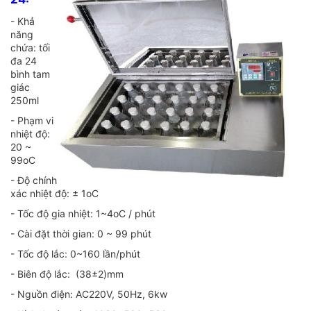
- Khả
năng
chứa: tối
đa 24
bình tam
giác
250ml
- Phạm vi
nhiệt độ:
20 ~
99oC
- Độ chính
xác nhiệt độ: ± 1oC
- Tốc độ gia nhiệt: 1~4oC / phút
- Cài đặt thời gian: 0 ~ 99 phút
- Tốc độ lắc: 0~160 lần/phút
- Biên độ lắc: (38±2)mm
- Nguồn điện: AC220V, 50Hz, 6kw