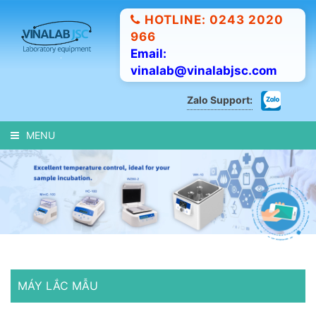
HOTLINE: 0243 2020
966
Email:
vinalab@vinalabjsc.com
Zalo Support:
MENU
MÁY LẮC MẪU