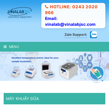
HOTLINE: 0243 2020
966
Email:
vinalab@vinalabjsc.com
Zalo Support:
MENU
MÁY KHUẤY ĐŨA