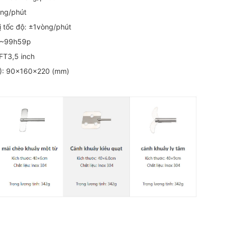
òng/phút
hị tốc độ: ±1vòng/phút
: 1~99h59p
TFT3,5 inch
H): 90×160×220 (mm)