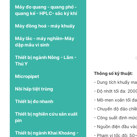
Máy đo quang - quang phổ -
quang kế - HPLC- sắc ký khí
Máy đồng hoá - máy khuấy
Máy lắc - máy nghiền-Máy
dập mẫu vi sinh
Thiết bị ngành Nông - Lâm -
Thú Y
Thông số kỹ thuật:
Micropipet
- Dung tích khuấy ma
Nồi hấp tiệt trùng
- Độ nhớt tối đa: 20
- Mô-men xoắn tối đ
Thiết bị đo nhanh
- Chuyển độ đảo chiề
Thiết bị nghiên cứu sản xuất
- Công suất định mứ
pin
- Nguồn điện đầu v
Thiết bị ngành Khai Khoáng -
- Phạm vi tốc độ: 5