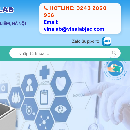
HOTLINE: 0243 2020
ALAB
966
Email:
LIÊM, HÀ NỘI
vinalab@vinalabjsc.com
Zalo Support: