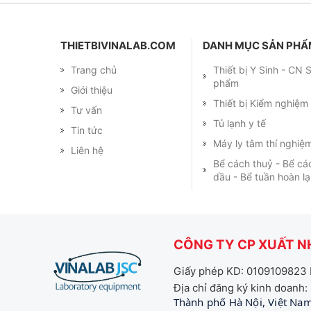
THIETBIVINALAB.COM
DANH MỤC SẢN PH
Trang chủ
Thiết bị Y Sinh - CN
phẩm
Giới thiệu
Thiết bị Kiểm nghiệ
Tư vấn
Tủ lạnh y tế
Tin tức
Máy ly tâm thí nghiệ
Liên hệ
Bể cách thuỷ - Bể cá
dầu - Bể tuần hoàn l
CÔNG TY CP XUẤT NH
Giấy phép KD: 0109109823 
Địa chỉ đăng ký kinh doanh:
Thành phố Hà Nội, Việt Na