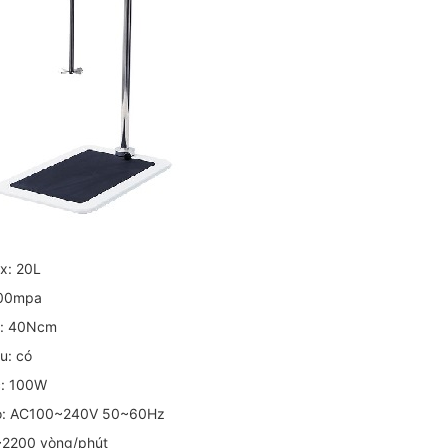
x: 20L
000mpa
a: 40Ncm
u: có
c: 100W
ào: AC100~240V 50~60Hz
0~2200 vòng/phút