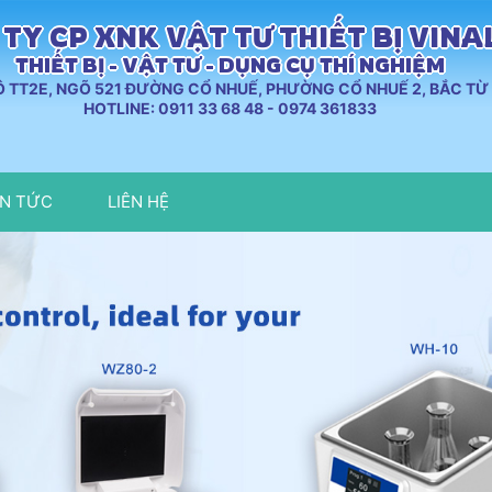
TY CP XNK VẬT TƯ THIẾT BỊ VIN
THIẾT BỊ - VẬT TƯ - DỤNG CỤ THÍ NGHIỆM
LÔ TT2E, NGÕ 521 ĐƯỜNG CỔ NHUẾ, PHƯỜNG CỔ NHUẾ 2, BẮC TỪ 
HOTLINE: 0911 33 68 48 - 0974 361833
IN TỨC
LIÊN HỆ