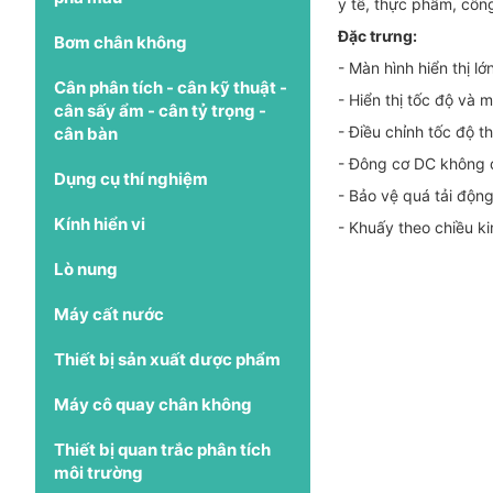
y tế, thực phẩm, côn
Đặc trưng:
Bơm chân không
- Màn hình hiển thị l
Cân phân tích - cân kỹ thuật -
- Hiển thị tốc độ và 
cân sấy ẩm - cân tỷ trọng -
- Điều chỉnh tốc độ t
cân bàn
- Đông cơ DC không dù
Dụng cụ thí nghiệm
- Bảo vệ quá tải động
Kính hiển vi
- Khuấy theo chiều k
Lò nung
Máy cất nước
Thiết bị sản xuất dược phẩm
Máy cô quay chân không
Thiết bị quan trắc phân tích
môi trường