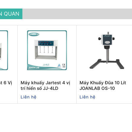
ÊN QUAN
t 6 Vị
Máy khuấy Jartest 4 vị
Máy Khuấy Đũa 10 Lít
trí hiển số JJ-4LD
JOANLAB OS-10
Liên hệ
Liên hệ