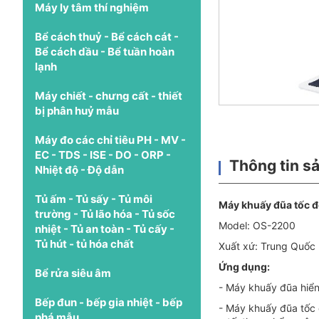
Máy ly tâm thí nghiệm
Bể cách thuỷ - Bể cách cát -
Bể cách dầu - Bể tuần hoàn
lạnh
Máy chiết - chưng cất - thiết
bị phân huỷ mẫu
Máy đo các chỉ tiêu PH - MV -
EC - TDS - ISE - DO - ORP -
Thông tin s
Nhiệt độ - Độ dẫn
Tủ ấm - Tủ sấy - Tủ môi
Máy khuấy đũa tốc 
trường - Tủ lão hóa - Tủ sốc
Model: OS-2200
nhiệt - Tủ an toàn - Tủ cấy -
Tủ hút - tủ hóa chất
Xuất xứ: Trung Quốc
Ứng dụng:
Bể rửa siêu âm
- Máy khuấy đũa hiển
Bếp đun - bếp gia nhiệt - bếp
- Máy khuấy đũa tốc 
phá mẫu