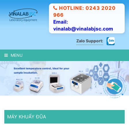
HOTLINE: 0243 2020
966
Email:
vinalab@vinalabjsc.com
Zalo Support:
MENU
MÁY KHUẤY ĐŨA