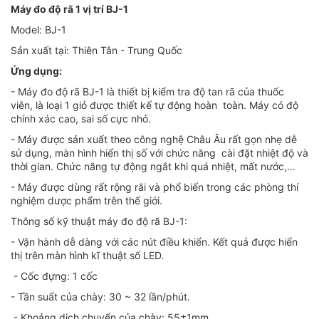
Máy đo độ rã 1 vị trí BJ-1
Model: BJ-1
Sản xuất tại: Thiên Tân - Trung Quốc
Ứng dụng:
- Máy đo độ rã BJ-1 là thiết bị kiểm tra độ tan rã của thuốc
viên, là loại 1 giỏ được thiết kế tự động hoàn toàn. Máy có độ
chính xác cao, sai số cực nhỏ.
- Máy được sản xuất theo công nghệ Châu Âu rất gọn nhẹ dễ
sử dụng, màn hình hiển thị số với chức năng cài đặt nhiệt độ và
thời gian. Chức năng tự động ngắt khi quá nhiệt, mất nước,…
- Máy được dùng rất rộng rãi và phổ biến trong các phòng thí
nghiệm dược phẩm trên thế giới.
Thông số kỹ thuật máy đo độ rã BJ-1:
- Vận hành dễ dàng với các nút điều khiển. Kết quả được hiển
thị trên màn hình kĩ thuật số LED.
- Cốc đựng: 1 cốc
- Tần suất của chày: 30 ~ 32 lần/phút.
- Khoảng dịch chuyển của chày: 55±1mm