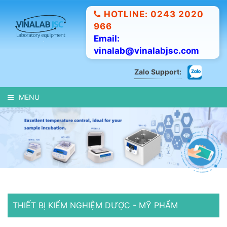
HOTLINE: 0243 2020
966
Email:
vinalab@vinalabjsc.com
Zalo Support:
MENU
THIẾT BỊ KIỂM NGHIỆM DƯỢC - MỸ PHẨM